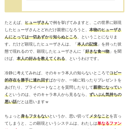
たとえば、
ヒューザさん
で例を挙げてみますと、この世界に顕現
したヒューザさんとどれだけ親密になろうと、
本物のヒューザさ
んにとっては一切あずかり知らぬところ
、ということになりま
す。だけど顕現したヒューザさんは、「
本人の記憶
」を持った状
態で現れるので、顕現したヒューザさんに「
好きな食べ物
」を聞
けば、
本人の好みを教えてくれる
、というわけです。
冷静に考えてみれば、そのキャラ本人の知らないところで
コピー
的存在を勝手に連れ回す
ばかりか、一緒に戦ったりプレゼントを
あげたり、プライベートなことを質問したりして
親密になってい
く
というのは、そのキャラ本人から見るなら、
ずいぶん気持ちの
悪い話
だとは思いますｗ
ちょっと
身もフタもない
というか、思い切って
メタなこと
を言っ
てしまうと、この顕現というシステムは、わたしは
単なるファン