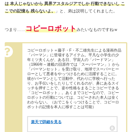
は 本人じゃないから 異界アスタルジアでしか 行動できないし こ
こでの記憶も 残らないよ。
」と、弟は説明してくれました。
コピーロボット
つまり……
みたいなものですねｗ
コピーロボット＝藤子・F・不二雄先生による漫画作品
「パーマン」に登場するアイテム。平凡な小学生の少
年ミツ夫くんが、ある日、宇宙人の「バードマン」
（1966年～連載の旧原作では「スーパーマン」）から
「パーマンセット」を受け取り、地球でスーパーヒー
ローとして悪者をやっつけるために活躍することに。
彼がパーマンとして活動中、代わりに学校へ行った
り、お手伝いをしたりしてくれるのが、鼻にあるスイ
ッチを押すことで、姿や性格をまるごとコピーできる
「コピーロボット」。あくまでコピーなので、コピー
ロボットの行動については、コピーされた本人は全く
わからない。（おでこをくっつけることで、コピーロ
ボットの記憶を本人に移すことは可能）
楽天で詳細を見る