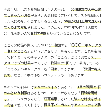
実装当初、ボスを複数回倒した人の一部が、
50個追加で入手出来
てしまった不具合
があり、実装初週にプレイしてボスを複数回倒
した人にのみ、不公平とならないよう、
50個が後日追加で送られ
てくる形で対応
されました。そのため、2024年6月27日現在で
は、最も多い人で
合計350個
もらっていることになります。
こころの結晶を顕現したNPCに
10個
渡すと「
◯◯◯（キャラクタ
ー名）のこころ
」というアクセサリーをもらえます。これを装備
しておくと、そのキャラクターの「こころ」ごとに異なる
ステー
タスアップの効果
がつくほか、
戦闘中に1回
だけ、装備している
「こころ」のキャラクターを「
召喚
」できます。（「
深淵の咎人
たち
」など、召喚できないコンテンツも一部あります）
各キャラの召喚には
チャージタイム
がある上に、
1回の戦闘で1回
のみという制限
はあるものの、ヒューザさんなら「
百戦錬磨斬
り
」、ユシュカさんなら「
紅蓮連撃
」といった
強力な特技をボイ
ス付き
で使ってくれます。
源世庫パニガルム
や
アストルティア防