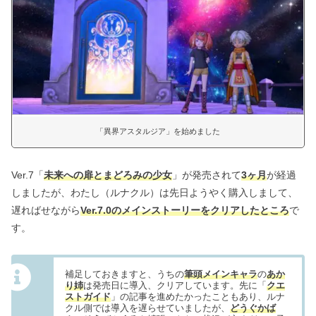
「異界アスタルジア」を始めました
Ver.7「
未来への扉とまどろみの少女
」が発売されて
3ヶ月
が経過
しましたが、わたし（ルナクル）は先日ようやく購入しまして、
遅ればせながら
Ver.7.0のメインストーリーをクリアしたところ
で
す。
補足しておきますと、うちの
筆頭メインキャラ
の
あか
り姉
は発売日に導入、クリアしています。先に「
クエ
ストガイド
」の記事を進めたかったこともあり、ルナ
クル側では導入を遅らせていましたが、
どうぐかば