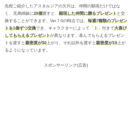
先程ご紹介したアスタルジアの欠片は、仲間の顕現だけではな
く、兄弟姉妹に
20個
渡すと、
顕現した仲間に贈るプレゼント
と交
換することができます。Ver.7.0の時点では、
毎週7種類のプレゼン
トを1個ずつ交換
でき、キャラクターによって「
！
」付きで
大喜び
してもらえるプレゼント
が異なります。喜んでもらえるプレゼン
トを渡すと
親密度が30
上がり、それ以外を渡すと
親密度が15
上が
るようになっています。
スポンサーリンク(広告)