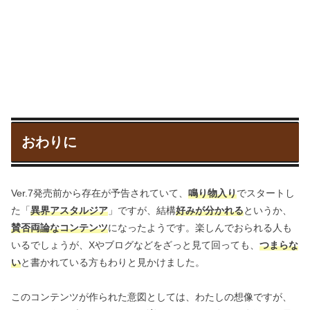
おわりに
Ver.7発売前から存在が予告されていて、
鳴り物入り
でスタートし
た「
異界アスタルジア
」ですが、結構
好みが分かれる
というか、
賛否両論なコンテンツ
になったようです。楽しんでおられる人も
いるでしょうが、Xやブログなどをざっと見て回っても、
つまらな
い
と書かれている方もわりと見かけました。
このコンテンツが作られた意図としては、わたしの想像ですが、