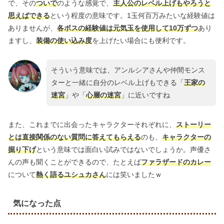
で、その
ついで
のような感覚で、
主人公のレベル上げもやろうと
思えばできる
という程度の意味です。1玉何百万みたいな経験値は
ありませんが、
各ボスの経験値は元気玉を使用して10万ずつ
あり
ますし、
装備の使い込み度
を上げたい場合にも便利です。
そういう意味では、アンルシアさんや仲間モンス
ターと一緒に自分のレベル上げもできる「
王家の
迷宮
」や「
心層の迷宮
」に近いですね
また、これまでに出会ったキャラクターそれぞれに、
ストーリー
とは直接関係のない質問に答えてもらえる
のも、
キャラクターの
掘り下げ
という意味では面白い試みではないでしょうか。声優さ
んの声も聞くことができるので、たとえば
ファラザードのカレー
について
熱く語るユシュカさん
には笑いましたｗ
気になった点