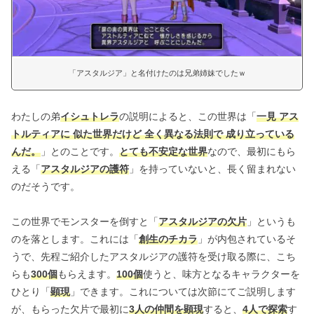
「アスタルジア」と名付けたのは兄弟姉妹でしたｗ
わたしの弟
イシュトレラ
の説明によると、この世界は「
一見 アス
トルティアに 似た世界だけど 全く異なる法則で 成り立っている
んだ。
」とのことです。
とても不安定な世界
なので、最初にもら
える「
アスタルジアの護符
」を持っていないと、長く留まれない
のだそうです。
この世界でモンスターを倒すと「
アスタルジアの欠片
」というも
のを落とします。これには「
創生のチカラ
」が内包されているそ
うで、先程ご紹介したアスタルジアの護符を受け取る際に、こち
らも
300個
もらえます。
100個
使うと、味方となるキャラクターを
ひとり「
顕現
」できます。これについては次節にてご説明します
が、もらった欠片で最初に
3人の仲間を顕現
すると、
4人で探索
す