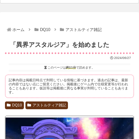
ホーム
DQ10
アストルティア雑記
「異界アスタルジア」を始めました
2024/06/27
このページは
約11分
で読めます。
記事内容は掲載日時点で判明している情報に基づきます。過去の記事は、最新
の内容ではない点にご留意ください。掲載後にゲーム内で仕様変更等が行われ
ることもあります。仮説等は掲載後に異なる事実が判明していることもありま
す。
DQ10
アストルティア雑記