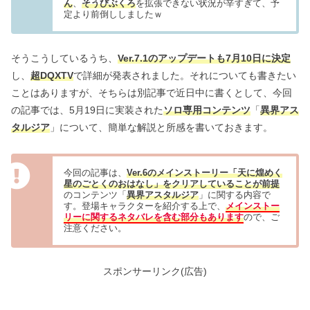
ん
、
そうびぶくろ
を拡張できない状況が辛すぎて、予
定より前倒ししましたｗ
そうこうしているうち、
Ver.7.1のアップデートも7月10日に決定
し、
超DQXTV
で詳細が発表されました。それについても書きたい
ことはありますが、そちらは別記事で近日中に書くとして、今回
の記事では、5月19日に実装された
ソロ専用コンテンツ
「
異界アス
タルジア
」について、簡単な解説と所感を書いておきます。
今回の記事は、
Ver.6のメインストーリー「天に煌めく
星のごとくのおはなし」をクリアしていることが前提
のコンテンツ「
異界アスタルジア
」に関する内容で
す。登場キャラクターを紹介する上で、
メインストー
リーに関するネタバレを含む部分もあります
ので、ご
注意ください。
スポンサーリンク(広告)