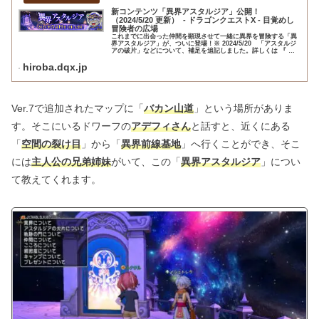
新コンテンツ「異界アスタルジア」公開！
（2024/5/20 更新） - ドラゴンクエストX - 目覚めし
冒険者の広場
これまでに出会った仲間を顕現させて一緒に異界を冒険する「異
界アスタルジア」が、ついに登場！※ 2024/5/20 「アスタルジ
アの破片」などについて、補足を追記しました。詳しくは 『 こ
ちら 』 をご覧ください。
hiroba.dqx.jp
Ver.7で追加されたマップに「
バカン山道
」という場所がありま
す。そこにいるドワーフの
アデフィさん
と話すと、近くにある
「
空間の裂け目
」から「
異界前線基地
」へ行くことができ、そこ
には
主人公の兄弟姉妹
がいて、この「
異界アスタルジア
」につい
て教えてくれます。