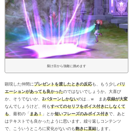
裂け目から強敵に挑めます
顕現した仲間に
プレゼントを渡したときの反応
も、もう少し
バリ
エーションがあっても良かった
のではないでしょうか。大喜び
か、そうでないか、
2パターンしかない
のは…ｗ まあ
収録が大変
なんでしょうけど、何も
すべてのセリフをボイス付きにしなくて
も
、最初の「
まあ！
」とか
短いフレーズのみボイス付き
で、あと
はテキストでも良かったように思います。繰り返しコンテンツ
で、こういうところに変化がないのも
飽きに直結
します。