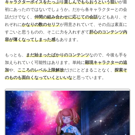
キャラクターボイスをたっぷり楽しんでもらおうという狙い
が最
初にあったのではないでしょうか。だから各キャラクターとの会
話だけでなく、
仲間の組み合わせに応じての会話
などもあり、そ
れぞれに
かなりの数のセリフ
が用意されていて、その点は素直に
すごいと思うものの、そこに力を入れすぎて
肝心のコンテンツ内
容が薄くなってしまった感
もあります。
もっとも、
まだ始まったばかりのコンテンツ
なので、今後も手を
加えられていく可能性はあります。単純に
顕現キャラクターの追
加
や、
こころのレベル上限解放
だけにとどまることなく、
探索そ
のものも面白くなっていくといいな
と思っています。