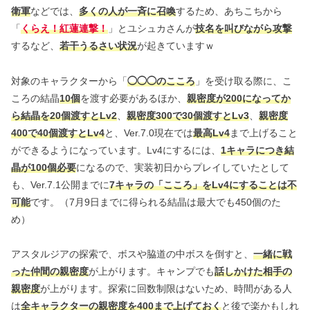
衛軍
などでは、
多くの人が一斉に召喚
するため、あちこちから
「
くらえ！紅蓮連撃！
」とユシュカさんが
技名を叫びながら攻撃
するなど、
若干うるさい状況
が起きていますｗ
対象のキャラクターから「
◯
◯
◯
のこころ
」を受け取る際に、こ
ころの結晶
10個
を渡す必要があるほか、
親密度が200になってか
ら結晶を20個渡すとLv2
、
親密度300で30個渡すとLv3
、
親密度
400で40個渡すとLv4
と、Ver.7.0現在では
最高Lv4
まで上げること
ができるようになっています。Lv4にするには、
1キャラにつき結
晶が100個必要
になるので、実装初日からプレイしていたとして
も、Ver.7.1公開までに
7キャラの「こころ」をLv4にすることは不
可能
です。（7月9日までに得られる結晶は最大でも450個のた
め）
アスタルジアの探索で、ボスや脇道の中ボスを倒すと、
一緒に戦
った仲間の親密度
が上がります。キャンプでも
話しかけた相手の
親密度
が上がります。探索に回数制限はないため、時間がある人
は
全キャラクターの親密度を400まで上げておく
と後で楽かもしれ