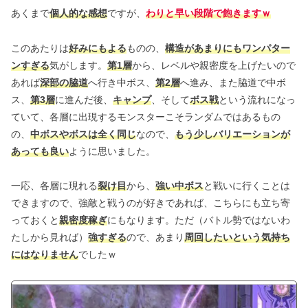
あくまで
個人的な感想
ですが、
わりと早い段階で飽きますｗ
このあたりは
好みにもよる
ものの、
構造があまりにもワンパター
ンすぎる
気がします。
第1層
から、レベルや親密度を上げたいので
あれば
深部の脇道
へ行き中ボス、
第2層
へ進み、また脇道で中ボ
ス、
第3層
に進んだ後、
キャンプ
、そして
ボス戦
という流れになっ
ていて、各層に出現するモンスターこそランダムではあるもの
の、
中ボスやボスは全く同じ
なので、
もう少しバリエーションが
あっても良い
ように思いました。
一応、各層に現れる
裂け目
から、
強い中ボス
と戦いに行くことは
できますので、強敵と戦うのが好きであれば、こちらにも立ち寄
っておくと
親密度稼ぎ
にもなります。ただ（バトル勢ではないわ
たしから見れば）
強すぎる
ので、あまり
周回したいという気持ち
にはなりません
でしたｗ