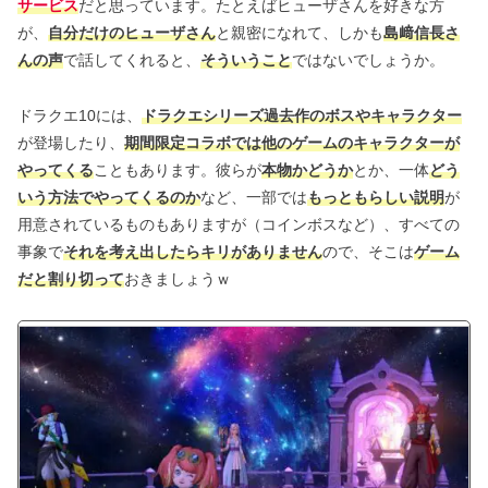
サービス
だと思っています。たとえばヒューザさんを好きな方
が、
自分だけのヒューザさん
と親密になれて、しかも
島﨑信長さ
んの声
で話してくれると、
そういうこと
ではないでしょうか。
ドラクエ10には、
ドラクエシリーズ過去作のボスやキャラクター
が登場したり、
期間限定コラボでは他のゲームのキャラクターが
やってくる
こともあります。彼らが
本物かどうか
とか、一体
どう
いう方法でやってくるのか
など、一部では
もっともらしい説明
が
用意されているものもありますが（コインボスなど）、すべての
事象で
それを考え出したらキリがありません
ので、そこは
ゲーム
だと割り切って
おきましょうｗ