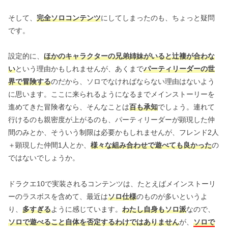
そして、
完全ソロコンテンツ
にしてしまったのも、ちょっと疑問
です。
設定的に、
ほかのキャラクターの兄弟姉妹がいると辻褄が合わな
い
という理由かもしれませんが、あくまで
パーティリーダーの世
界で冒険する
のだから、ソロでなければならない理由はないよう
に思います。ここに来られるようになるまでメインストーリーを
進めてきた冒険者なら、そんなことは
百も承知
でしょう。連れて
行けるのも親密度が上がるのも、パーティリーダーが顕現した仲
間のみとか、そういう制限は必要かもしれませんが、フレンド2人
＋顕現した仲間1人とか、
様々な組み合わせで遊べても良かった
の
ではないでしょうか。
ドラクエ10で実装されるコンテンツは、たとえばメインストーリ
ーのラスボスを含めて、最近は
ソロ仕様
のものが多いというよ
り、
多すぎる
ように感じています。
わたし自身もソロ派
なので、
ソロで遊べること自体を否定するわけではありません
が、
ソロで