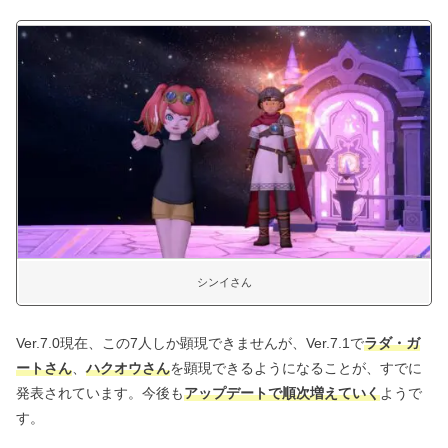
シンイさん
Ver.7.0現在、この7人しか顕現できませんが、Ver.7.1で
ラダ・ガ
ートさん
、
ハクオウさん
を顕現できるようになることが、すでに
発表されています。今後も
アップデートで順次増えていく
ようで
す。