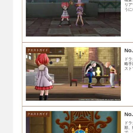
リア
うに
N
クエストガイド
ドラ
略手
スト
No
クエストガイド
ドラ
順、
で、