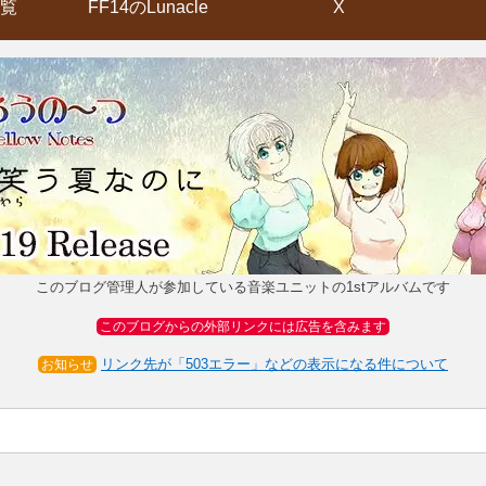
覧
FF14のLunacle
X
このブログ管理人が参加している音楽ユニットの1stアルバムです
このブログからの外部リンクには広告を含みます
リンク先が「503エラー」などの表示になる件について
お知らせ