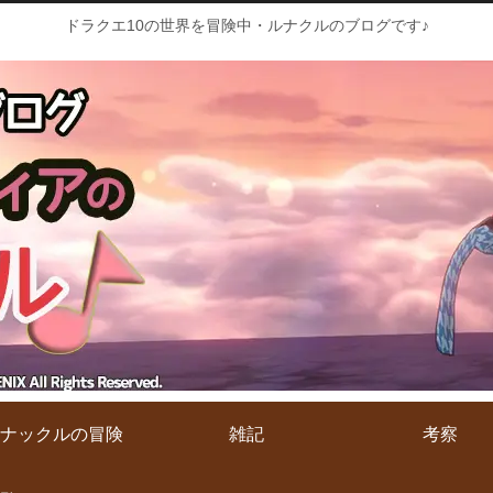
ドラクエ10の世界を冒険中・ルナクルのブログです♪
ナックルの冒険
雑記
考察