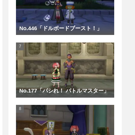
No.446「ドルボードブースト！」
No.177「パシれ！ バトルマスター」