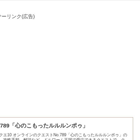
ーリンク(広告)
o.789「心のこもったルルルンポゥ」
クエ10 オンラインのクエストNo.789「心のこもったルルルンポゥ」の
、攻略手順、解説など。ドルワーム王国で受注できるクエストで、ク