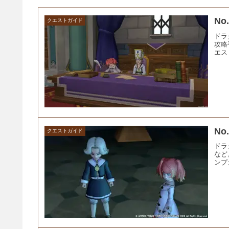
N
クエストガイド
ドラ
攻略
エス
No
クエストガイド
ドラ
など
ンプ