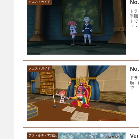
N
クエストガイド
ドラ
手順
トで
（レ
No
クエストガイド
ドラ
順、
で、
Ve
アストルティア雑記