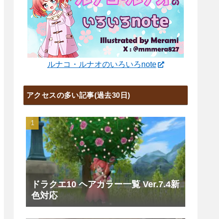
ルナコ・ルナオのいろいろnote
アクセスの多い記事(過去30日)
ドラクエ10 ヘアカラー一覧 Ver.7.4新
色対応