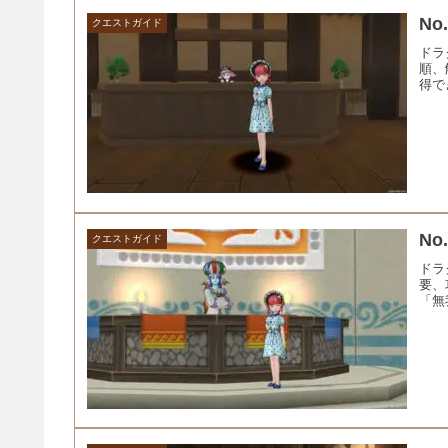
N
クエストガイド
ドラ
順、
得で
N
クエストガイド
ドラ
要、
「無