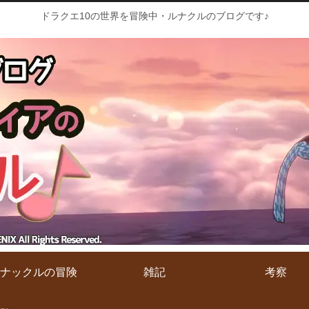
ドラクエ10の世界を冒険中・ルナクルのブログです♪
ナックルの冒険
雑記
考察