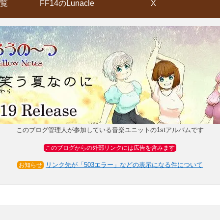
覧
FF14のLunacle
X
このブログ管理人が参加している音楽ユニットの1stアルバムです
このブログからの外部リンクには広告を含みます
リンク先が「503エラー」などの表示になる件について
お知らせ