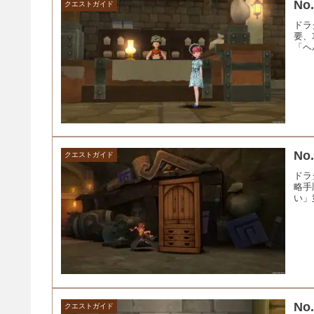
N
クエストガイド
ドラ
要、
「ヘ
N
クエストガイド
ドラ
略手
い」
N
クエストガイド