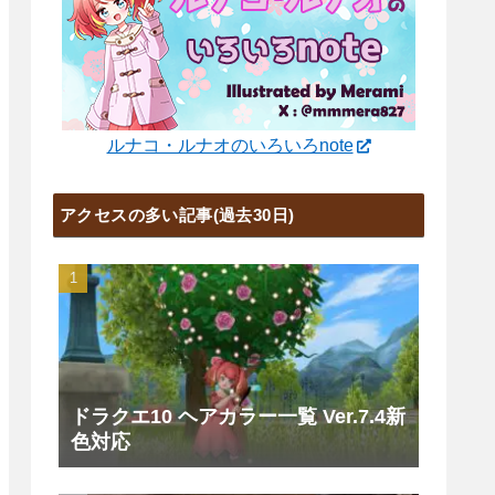
ルナコ・ルナオのいろいろnote
アクセスの多い記事(過去30日)
ドラクエ10 ヘアカラー一覧 Ver.7.4新
色対応