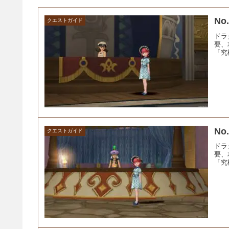
N
クエストガイド
ドラ
要、
「究
N
クエストガイド
ドラ
要、
「究