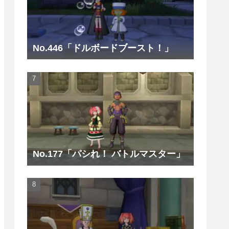
No.446「ドルボードブースト！」
No.177「パシれ！ バトルマスター」