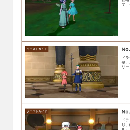
で、
N
クエストガイド
ドラ
要、
リー
N
クエストガイド
ドラ
順、
ル」