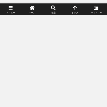
メニュー
ホーム
検索
トップ
サイドバー
プライバシーポリシー
お問い合わせ
© 2018-2026 Lunacle Moonlight All Rights Reserved.
記載されている会社名・製品名・システム名などは、各社の商標、または登録
商標です。
当サイトに掲載しているゲーム内画像、動画等は、株式会社スクウェア・エニ
ックスが提供する各サービスのガイドラインに沿って使用しています。無断転
載等を禁じます。