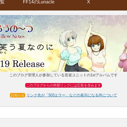
覧
FF14のLunacle
X
このブログ管理人が参加している音楽ユニットの1stアルバムです
このブログからの外部リンクには広告を含みます
リンク先が「503エラー」などの表示になる件について
お知らせ