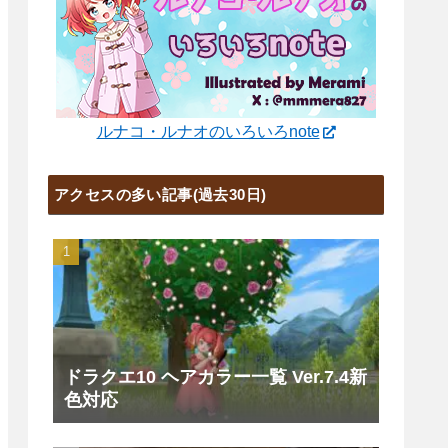
ルナコ・ルナオのいろいろnote
アクセスの多い記事(過去30日)
ドラクエ10 ヘアカラー一覧 Ver.7.4新
色対応