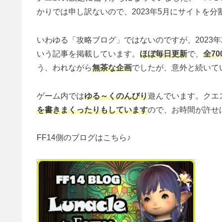
かりでは申し訳ないので、2023年5月にサイトを
いわゆる「攻略ブログ」ではないのですが、2023
いう記事を掲載しています。
ほぼ毎日更新
で、
全7
う、われながら
無茶な企画
でしたが、意外と続いて
ゲーム内では
ゆる～くのんびり
遊んでいます。クエ
を書きまくったりもしています
ので、お時間が許せ
FF14側のブログはこちら♪