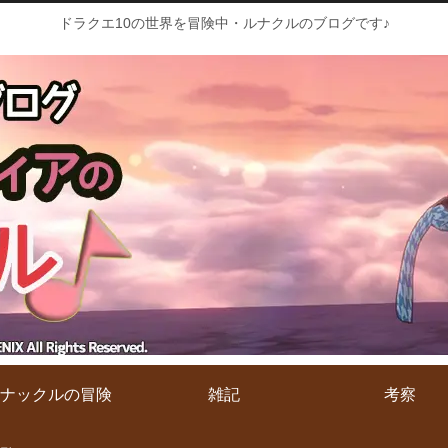
ドラクエ10の世界を冒険中・ルナクルのブログです♪
ナックルの冒険
雑記
考察