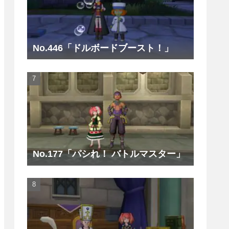
No.446「ドルボードブースト！」
No.177「パシれ！ バトルマスター」