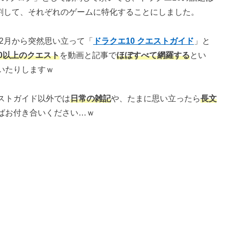
分割して、それぞれのゲームに特化することにしました。
年2月から突然思い立って「
ドラクエ10 クエストガイド
」と
00以上のクエスト
を動画と記事で
ほぼすべて網羅する
とい
いたりしますｗ
ストガイド以外では
日常の雑記
や、たまに思い立ったら
長文
ばお付き合いください…ｗ