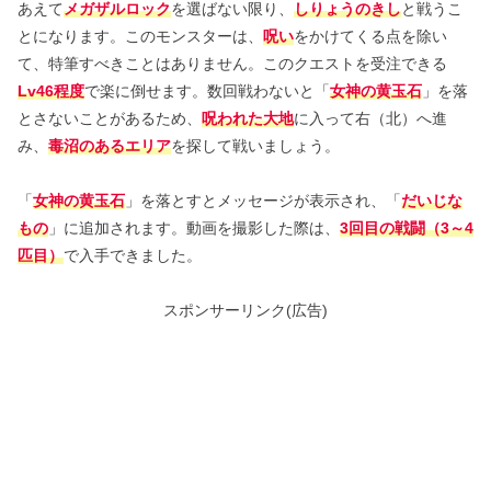
あえて
メガザルロック
を選ばない限り、
しりょうのきし
と戦うこ
とになります。このモンスターは、
呪い
をかけてくる点を除い
て、特筆すべきことはありません。このクエストを受注できる
Lv46程度
で楽に倒せます。数回戦わないと「
女神の黄玉石
」を落
とさないことがあるため、
呪われた大地
に入って右（北）へ進
み、
毒沼のあるエリア
を探して戦いましょう。
「
女神の黄玉石
」を落とすとメッセージが表示され、「
だいじな
もの
」に追加されます。動画を撮影した際は、
3回目の戦闘（3～4
匹目）
で入手できました。
スポンサーリンク(広告)