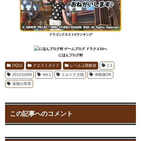
ドラゴンクエストXランキング
にほんブログ村
DQ10
クエストガイド
レベル上限解放
1.1
2012/10/09
Ver.1
エルトナ大陸
体験版OK
落陽の草原
この記事へのコメント