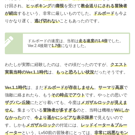
け回され、
ヒッポキング
の
痛恨
を受けて
教会送りにされる冒険者
が続出
するという、非常に厳しいものでした。
ドルボード
も今よ
りかなり遅く、
逃げ切れない
こともあったのです。
ドルボードの速度は、当初は
走る速度の1.4倍
でした。
Ver.2.4後期で
1.7倍
になりました。
わたしが実際に経験したのは、その頃だったのですが、
クエスト
実装当時のVer.1.1時代
は、
もっと恐ろしい状況
だったそうです。
Ver.1.1時代
は、まだ
ドルボードが存在しません
。
サーマリ高原
で
強敵に絡まれたら、もう
その時点でアウト
です。やっとの思いで
ザグバン丘陵
にたどり着いても、今度は
メガザルロックが見えま
せん
。集まっている
冒険者が多すぎる
のと、当時は機種が
Wiiしか
なかった
ので、
今より遥かにシビアな表示限界
で見えないので
す。しかも
メガザルロック
の付近には、
レッドイーター＆ブルー
イーター
という、Lv50前の冒険者にとっては、
非常に凶悪なモン