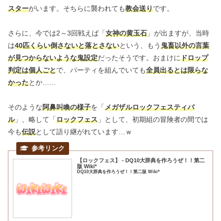
スター
がいます。そちらに襲われても
教会送り
です。
さらに、今では2～3回戦えば「
女神の黄玉石
」が出ますが、当時
は
40匹くらい倒さないと落とさない
という、もう
鬼畜以外の言葉
が見つからないような鬼設定
だったそうです。おまけに
ドロップ
判定は個人ごと
で、パーティを組んでいても
全員出るとは限らな
かった
とか……
そのような
阿鼻叫喚の様子
を「
メガザルロックフェスティバ
ル
」、略して「
ロックフェス
」として、初期組の冒険者の間では
今も
伝説
として語り継がれています…ｗ
【ロックフェス】 - DQ10大辞典を作ろうぜ！！第二
版 Wiki*
DQ10大辞典を作ろうぜ！！第二版 Wiki*