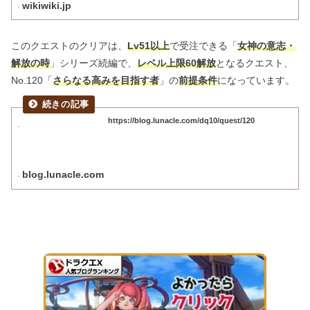
wikiwiki.jp
このクエストのクリアは、
Lv51以上
で受注できる「
女神の意志・
解放の時
」シリーズ続編で、
レベル上限60解放
となるクエスト、
No.120「
さらなる高みを目指す者
」の
前提条件
になっています。
https://blog.lunacle.com/dq10/quest/120
blog.lunacle.com