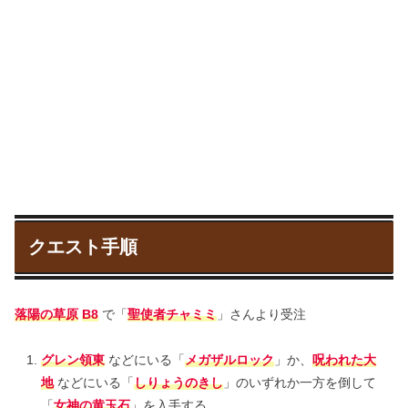
クエスト手順
落陽の草原
B8
で「
聖使者チャミミ
」さんより受注
グレン領東
などにいる「
メガザルロック
」か、
呪われた大
地
などにいる「
しりょうのきし
」のいずれか一方を倒して
「
女神の黄玉石
」を入手する