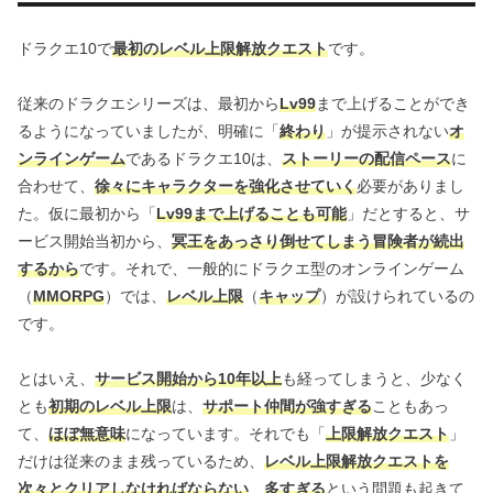
ドラクエ10で
最初のレベル上限解放クエスト
です。
従来のドラクエシリーズは、最初から
Lv99
まで上げることができ
るようになっていましたが、明確に「
終わり
」が提示されない
オ
ンラインゲーム
であるドラクエ10は、
ストーリーの配信ペース
に
合わせて、
徐々にキャラクターを強化させていく
必要がありまし
た。仮に最初から「
Lv99まで上げることも可能
」だとすると、サ
ービス開始当初から、
冥王をあっさり倒せてしまう冒険者が続出
するから
です。それで、一般的にドラクエ型のオンラインゲーム
（
MMORPG
）では、
レベル上限
（
キャップ
）が設けられているの
です。
とはいえ、
サービス開始から10年以上
も経ってしまうと、少なく
とも
初期のレベル上限
は、
サポート仲間が強すぎる
こともあっ
て、
ほぼ無意味
になっています。それでも「
上限解放クエスト
」
だけは従来のまま残っているため、
レベル上限解放クエストを
次々とクリアしなければならない
、
多すぎる
という問題も起きて