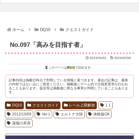
ホーム
DQ10
クエストガイド
No.097「高みを目指す者」
2023/04/02
2024/02/06
このページは
約5分
で読めます。
記事内容は掲載日時点で判明している情報に基づきます。過去の記事は、最新
の内容ではない点にご留意ください。掲載後にゲーム内で仕様変更等が行われ
ることもあります。仮説等は掲載後に異なる事実が判明していることもありま
す。
DQ10
クエストガイド
レベル上限解放
1.1
2012/10/09
Ver.1
エルトナ大陸
体験版OK
落陽の草原