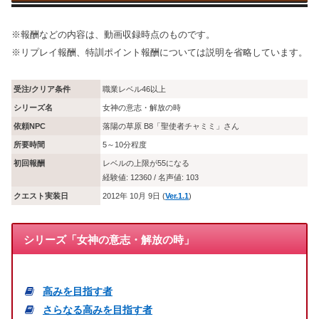
※報酬などの内容は、動画収録時点のものです。
※リプレイ報酬、特訓ポイント報酬については説明を省略しています。
受注/クリア条件
職業レベル46以上
シリーズ名
女神の意志・解放の時
依頼NPC
落陽の草原 B8「聖使者チャミミ」さん
所要時間
5～10分程度
初回報酬
レベルの上限が55になる
経験値: 12360 / 名声値: 103
クエスト実装日
2012年 10月 9日 (
Ver.1.1
)
シリーズ「女神の意志・解放の時」
高みを目指す者
さらなる高みを目指す者