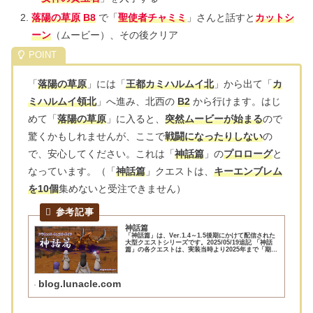
落陽の草原
B8
で「
聖使者チャミミ
」さんと話すと
カットシ
ーン
（ムービー）、その後クリア
「
落陽の草原
」には「
王都カミハルムイ北
」から出て「
カ
ミハルムイ領北
」へ進み、北西の
B2
から行けます。はじ
めて「
落陽の草原
」に入ると、
突然ムービーが始まる
ので
驚くかもしれませんが、ここで
戦闘になったりしない
の
で、安心してください。これは「
神話篇
」の
プロローグ
と
なっています。（「
神話篇
」クエストは、
キーエンブレム
を10個
集めないと受注できません）
神話篇
「神話篇」は、Ver.1.4～1.5後期にかけて配信された
大型クエストシリーズです。2025/05/19追記 「神話
篇」の各クエストは、実装当時より2025年まで「期間
限定」扱いとされていて、クエスト番号を振られてい
ませんでしたが、2025...
blog.lunacle.com