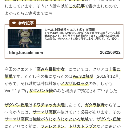
しまっています。そういう話を以前
この記事
で書きましたので、
よかったらご参考までにｗ
レベル上限解放クエスト多すぎ問題
ドラクエ10では、Lv50より上のレベルを目指すには「レベル上限
解放クエスト」をクリアする必要があります。上限がLv120を超
えた現在、そのクエストの数も毎年のように増えていて、初心者
や新キャラ育成に「面倒な存在」になってしまっていますが…
2022/06/22
blog.lunacle.com
今回のクエスト「
高みを目指す者
」については、クリアは
非常に
簡単
です。ただし今の形になったのは
Ver.3.2前期
（2015年12月）
からで、それ以前は討伐対象が
メガザルロック
のみ、しかも
Ver.2.1までは
ザグバン丘陵
のみと場所まで指定されていました。
ザグバン丘陵
は
ドワチャッカ大陸
にあって、
ガタラ原野
からそこ
へ向かうには、
サーマリ高原
を抜けていく必要があります。その
サーマリ高原
は
強敵がうじゃうじゃといる地域
で、
ザグバン丘陵
にたどりつく前に、
フォレスドン
、
トリカトラプス
などに追いか