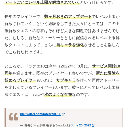
デートごとにレベル上限が解放されていく
という仕組みです。
長年のプレイヤーで、
数ヶ月おきのアップデート
でレベル上限が
解放されていく、という経験をしてきた人々にとっては、この上
限解放クエストの存在はそれほど大きな問題ではありませんでし
た。むしろ、新たなストーリーとともに配信されるレベル上限解
放クエストによって、さらに
自キャラを強化
させることを楽しん
でこられたわけです。
ところが、ドラクエ10は今年（2022年）8月に、
サービス開始10
周年
を迎えます。既存のプレイヤーも多いですが、
新たに冒険を
始めるプレイヤー
もいれば、
サブキャラ
を作って再度ストーリー
を楽しんでいるプレイヤーもいます。彼らにとってレベル上限解
放クエストは、もはや
次のような存在
なのです。
pic.twitter.com/mtcfxs8G9L
— ヨモゲーム@ヨモギ (@ymgluck)
June 20, 2022