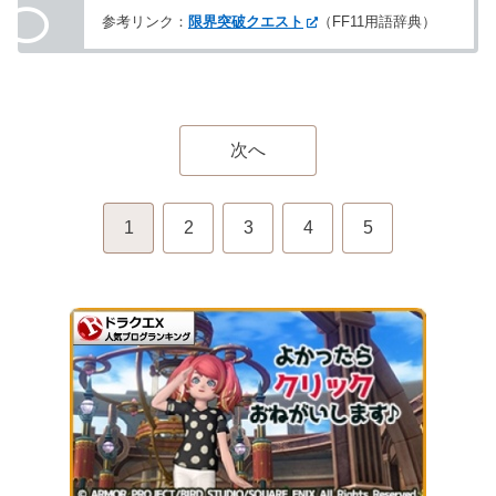
参考リンク：
限界突破クエスト
（FF11用語辞典）
次へ
1
2
3
4
5