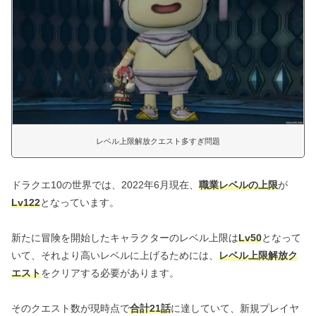
レベル上限解放クエスト多すぎ問題
ドラクエ10の世界では、2022年6月現在、
職業レベルの上限
が
Lv122
となっています。
新たに冒険を開始したキャラクターのレベル上限は
Lv50
となって
いて、それより高いレベルに上げるためには、
レベル上限解放ク
エスト
をクリアする必要があります。
そのクエスト数が現時点で
合計21話
に達していて、新規プレイヤ