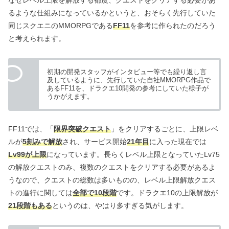
るような仕組みになっているかというと、おそらく先行していた
同じスクエニのMMORPGである
FF11
を参考に作られたのだろう
と考えられます。
初期の開発スタッフがインタビュー等でも繰り返し言
及しているように、先行していた自社MMORPG作品で
あるFF11を、ドラクエ10開発の参考にしていた様子が
うかがえます。
FF11では、「
限界突破クエスト
」をクリアするごとに、上限レベ
ルが
5刻みで解放
され、サービス開始
21年目
に入った現在では
Lv99が上限
になっています。長らくレベル上限となっていたLv75
の解放クエストのみ、複数のクエストをクリアする必要があるよ
うなので、クエストの総数は多いものの、レベル上限解放クエス
トの進行に関しては
全部で10段階
です。ドラクエ10の上限解放が
21段階もある
というのは、やはり多すぎる気がします。