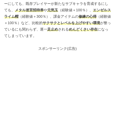
ーにしても、既存プレイヤーが新たなサブキャラを育成するにし
ても、
メタル迷宮招待券
や
元気玉
（経験値＋100％）、
エンゼルス
ライム帽
（経験値＋300％）、課金アイテムの
修練の心得
（経験値
＋100％）など、比較的
サクサクとレベルを上げやすい環境
が整っ
ているにも関わらず、逐一
足止め
される
めんどくさい存在
になっ
てしまっています。
スポンサーリンク(広告)