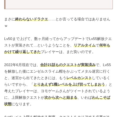
まさに
終わらないドラクエ
……とか言ってる場合ではありません
ｗ
Lv50まで上げて、数ヶ月経ってからアップデートでLv55解放クエ
ストが実装されて…というようなことを、
リアルタイム
で
何年も
かけて繰り返してきた
プレイヤーは、まだ良いのです。
2022年6月現在では、
合計21話ものクエストが実装済み
で、Lv55
を解放した後にエンゼルスライム帽をかぶってメタル迷宮に行く
と、迷宮から出てきたときには、もう
レベルカンスト
しているく
らいですから、「
とりあえず1職レベルを上げ切ってしまおう
」と
考えたプレイヤーは、ヨモゲームさんがツイートされているよう
に、上限解放クエストが
次から次へと始まる
、いわば
わんこそば
状態
になります。
なぜレベル上限を解放する都度、クエストをクリアする必要があ