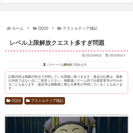
ホーム
DQ10
アストルティア雑記
レベル上限解放クエスト多すぎ問題
2022/06/22
2023/05/17
このページは
約3分
で読めます。
記事内容は掲載日時点で判明している情報に基づきます。過去の記事は、最新
の内容ではない点にご留意ください。掲載後にゲーム内で仕様変更等が行われ
ることもあります。仮説等は掲載後に異なる事実が判明していることもありま
す。
DQ10
アストルティア雑記