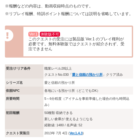
※報酬などの内容は、動画収録時点のものです。
※リプレイ報酬、特訓ポイント報酬については説明を省略しています。
Ver.1
体験版不可
このクエストの受注には製品版 Ver.1 のプレイ権利が
必要です。無料体験版ではクエストが紹介されず、受
注できません
受注/クリア条件
職業レベル28以上
クエストNo.030「
愛と信頼の預かり所
」クリア済み
シリーズ名
愛と信頼の預かり所
依頼NPC
各地にいる預かり所（どこでもOK）
所要時間
5～6分程度（アイテムを事前準備した場合の待ち時間込
み）
初回報酬
50種類 収納できる
新しい倉庫が 使えるようになる
経験値: 1480 / 名声値: 52
クエスト実装日
2013年 7月 4日 (
Ver.1.4.3
)