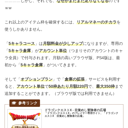
…………しかし、それでも、
なぜかまたまた足りなくなる
のです
ｗw
これ以上のアイテム枠を確保するには、
リアルマネーのチカラ
を
使うしかありません。
「
5キャラコース
」は
月額料金が少しアップ
になりますが、専用の
「
5キャラ倉庫
」が
アカウント単位
（つまりそのアカウントのキャ
ラ全員）で付与されます。月額の高いブラウザ版、PS4版は、最
初から「
5キャラ倉庫
」がついてきます。
そして「
オプションプラン
」で「
倉庫の拡張
」サービスを利用す
ると、
アカウント単位
で
50枠あたり月額220円
で、
最大350枠
まで
追加することができます。（ブラウザ版では利用できません）
ドラゴンクエストX - 目覚めし冒険者の広場
「ドラゴンクエストX」のプレイヤー専用サイト、「ドラゴンク
エストX 目覚めし冒険者の広場」