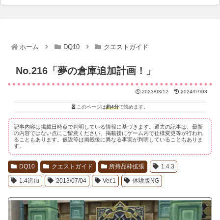
ホーム
DQ10
クエストガイド
No.216「夢の倉庫追加計画！」
2023/03/12
2024/07/03
このページは
約4分
で読めます。
記事内容は掲載日時点で判明している情報に基づきます。過去の記事は、最新
の内容ではない点にご留意ください。掲載後にゲーム内で仕様変更等が行われ
ることもあります。仮説等は掲載後に異なる事実が判明していることもありま
す。
DQ10
クエストガイド
所持品枠拡張
1.4.3
1.4追加
2013/07/04
Ver.1
体験版NG