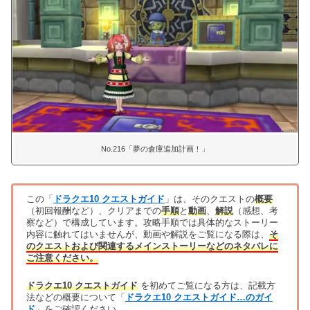
No.216「夢の倉庫追加計画！」
この「
ドラクエ10 クエストガイド
」は、そのクエストの
概要
（初回報酬など）、クリアまでの
手順
と
動画
、
解説
（感想、考
察など）で構成しています。攻略手順では具体的なストーリー
内容に触れてはいませんが、動画や解説をご覧になる際は、
そ
のクエストおよび関連するメインストーリーなどのネタバレに
ご注意ください。
ドラクエ10 クエストガイド
を初めてご覧になる方は、記載方
法などの概要について「
ドラクエ10 クエストガイド…のガイ
ド
」をご確認ください。