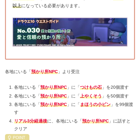
以上
になっている必要があります。
各地にいる「
預かり所NPC
」より受注
各地にいる「
預かり所NPC
」に「
つけもの石
」を20個渡す
各地にいる「
預かり所NPC
」に「
上やくそう
」を50個渡す
各地にいる「
預かり所NPC
」に「
まほうの
小ビン
」を99個渡
す
リアル3分経過後
に、各地にいる「
預かり所NPC
」に話すと
クリア