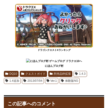
ドラゴンクエストXランキング
にほんブログ村
DQ10
クエストガイド
所持品枠拡張
1.4.3
1.4追加
2013/07/04
Ver.1
体験版NG
この記事へのコメント