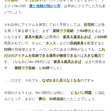
エストNo.030「
愛と信頼の預かり所
」は早めにクリアした方も多
いでしょう。
それ以外にアイテムを保管しておく手段としては、
住宅村
に土地
を買って家を建てると、まず「
屋根ウラ収納
」が
60枠
使えるよう
になります。
家具や庭具
には専用の「
家具＆庭具おきば
」が
200枠
用意されていて、さらに「
タンス
」などの
収納家具
を配置すると
50枠
が別途使えます。ハウジングにあまり興味がなくても、
これ
だけのアイテムを収納できる場所が確保できる
のは
大きな魅力
で
す。（ちなみにVer.1時代には「
家具＆庭具おきば
」はまだ存在せ
ず、「
屋根ウラ収納
」も
50枠
でした）
……だけど、それでも、
なぜかまた足りなくなる
のですｗ
今回のクエストは、Ver.1時代には特に、「
にもパン問題
」に悩む
人にとって、まさに「
夢の
」
50枠追加
だったことでしょう。