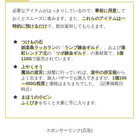
必要なアイテムがはっきりしているので、
事前に用意
して
おくとスムーズに進みます。また、
これらのアイテムは一
時的に預けるだけ
で、順次返却してもらえます。
つけもの石
娯楽島ラッカラン
の「
ランプ錬金ギルド
」、および
港
町レンドア北
の「
ツボ錬金ギルド
」の素材屋で、
1個
110G
で販売されています。
上やくそう
魔法の迷宮
に頻繁に行っていれば、
道中の赤宝箱
から
よく出ます。旅人バザーでも購入できますが、
1個100
～400G程度
と価格はまちまちでした。（記事掲載日
時点）
まほうの小ビン
ふくびき
を引くと大量に手に入ります。
スポンサーリンク(広告)