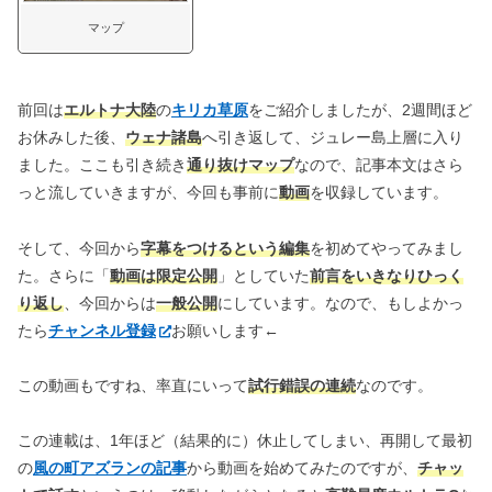
マップ
前回は
エルトナ大陸
の
キリカ草原
をご紹介しましたが、2週間ほど
お休みした後、
ウェナ諸島
へ引き返して、ジュレー島上層に入り
ました。ここも引き続き
通り抜けマップ
なので、記事本文はさら
っと流していきますが、今回も事前に
動画
を収録しています。
そして、今回から
字幕をつけるという編集
を初めてやってみまし
た。さらに「
動画は限定公開
」としていた
前言をいきなりひっく
り返し
、今回からは
一般公開
にしています。なので、もしよかっ
たら
チャンネル登録
お願いします←
この動画もですね、率直にいって
試行錯誤の連続
なのです。
この連載は、1年ほど（結果的に）休止してしまい、再開して最初
の
風の町アズランの記事
から動画を始めてみたのですが、
チャッ