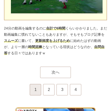
24分の動画を編集するのに
合計で6時間
くらいかかりました。まだ
動画編集に慣れてないこともありますが、そもそもブログ記事を
スムーズ
に書いて、
更新頻度を上げるため
に始めたはずの動画
が、より一層の
時間泥棒
となっている現状はどうなのか、
自問自
答
する日々ではありますｗ
次へ
1
2
3
4