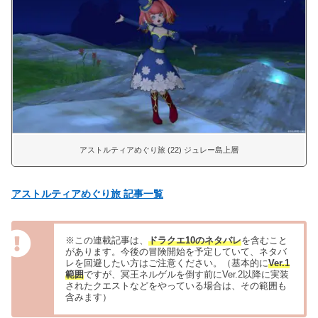
アストルティアめぐり旅 (22) ジュレー島上層
アストルティアめぐり旅 記事一覧
※この連載記事は、
ドラクエ10のネタバレ
を含むこと
があります。今後の冒険開始を予定していて、ネタバ
レを回避したい方はご注意ください。（基本的に
Ver.1
範囲
ですが、冥王ネルゲルを倒す前にVer.2以降に実装
されたクエストなどをやっている場合は、その範囲も
含みます）