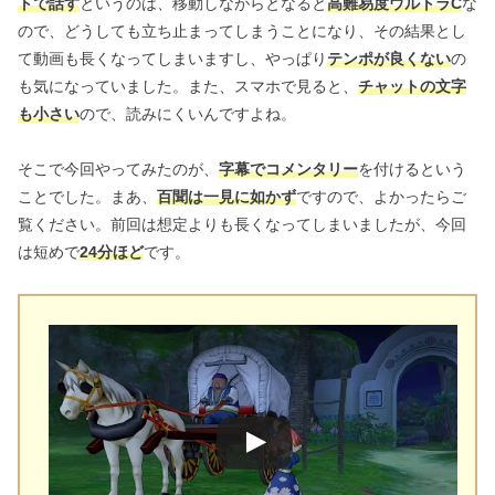
トで話す
というのは、移動しながらとなると
高難易度ウルトラC
な
ので、どうしても立ち止まってしまうことになり、その結果とし
て動画も長くなってしまいますし、やっぱり
テンポが良くない
の
も気になっていました。また、スマホで見ると、
チャットの文字
も小さい
ので、読みにくいんですよね。
そこで今回やってみたのが、
字幕でコメンタリー
を付けるという
ことでした。まあ、
百聞は一見に如かず
ですので、よかったらご
覧ください。前回は想定よりも長くなってしまいましたが、今回
は短めで
24分ほど
です。