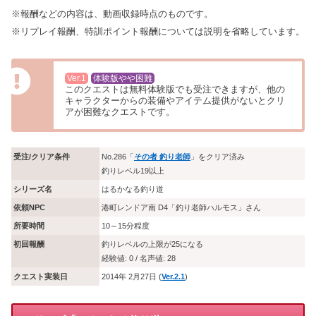
※報酬などの内容は、動画収録時点のものです。
※リプレイ報酬、特訓ポイント報酬については説明を省略しています。
Ver.1
体験版やや困難
このクエストは無料体験版でも受注できますが、他の
キャラクターからの装備やアイテム提供がないとクリ
アが困難なクエストです。
受注/クリア条件
No.286「
その者 釣り老師
」をクリア済み
釣りレベル19以上
シリーズ名
はるかなる釣り道
依頼NPC
港町レンドア南 D4「釣り老師ハルモス」さん
所要時間
10～15分程度
初回報酬
釣りレベルの上限が25になる
経験値: 0 / 名声値: 28
クエスト実装日
2014年 2月27日 (
Ver.2.1
)