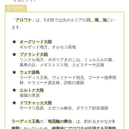
「
アロワナ
」は、5大陸では次のエリアの
川、湖、池
にい
ます。
オーグリード大陸
ギルザッド地方、オルセコ高地
プクランド大陸
リンクル地方、ポポリアきのこ山、ミュルエルの森、
風車の丘、メギストリス領、エピステーサ丘陵
ウェナ諸島
ラーディス王島、ヴェリナード領北、ブーナー熱帯雨
林、ケラコーナ原生林、詩歌の遺跡
エルトナ大陸
落陽の草原
ドワチャッカ大陸
サーマリ高原、エゼソル峡谷、ダラリア砂岩遺跡
ラーディス王島
の「
地流輪の舞台
」は、釣れるさかなが
3
種類
しかいないため、
確率的にアロワナが出現する可能性