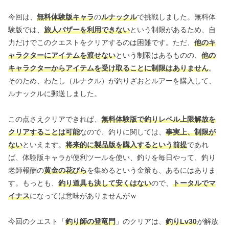
今回は、
無料体験版キャラ
の
ルナックル
で挑戦しました。無料体
験版では、
旅人バザーを利用できない
という制限があるため、自
力だけでこのクエストをクリアするのは困難です。ただ、
他のキ
ャラクターにアイテムを渡せない
という制限はあるものの、
他の
キャラクターからアイテムを受け取ることに制限はありません
。
そのため、わたし（ルナクル）が釣りざおとルアーを購入して、
ルナックルに郵送しました。
この点さえクリアできれば、
無料体験版で釣りレベル上限解放を
クリアすることは可能
なので、釣りに関しては、
事実上、制限が
ない
といえます。
将来的に製品版を購入するという前提
であれ
ば、体験版キャラが便利ツールを使い、釣りを毎日やって、釣り
老師報酬の
黄金の花びら
を集めるという金策も、あるにはありま
す。もっとも、
釣り道具も決して安くはない
ので、
トータルでマ
イナス
になっては意味がありませんがｗ
今回のクエスト「
釣り師の登竜門
」のクリアは、
釣りLv30
が解放