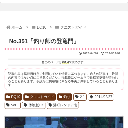
ホーム
DQ10
クエストガイド
No.351「釣り師の登竜門」
2023/04/16
2024/02/07
このページは
約4分
で読めます。
記事内容は掲載日時点で判明している情報に基づきます。過去の記事は、最新
の内容ではない点にご留意ください。掲載後にゲーム内で仕様変更等が行われ
ることもあります。仮説等は掲載後に異なる事実が判明していることもありま
す。
DQ10
クエストガイド
釣り
2.1
2014/02/27
Ver.1
体験版OK
港町レンドア南