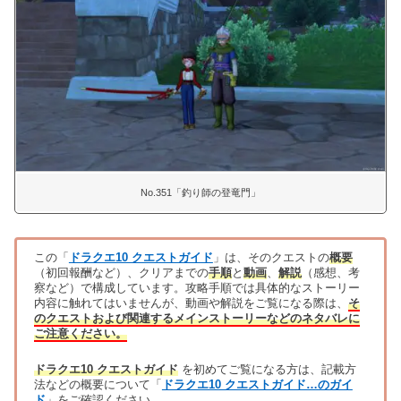
No.351「釣り師の登竜門」
この「
ドラクエ10 クエストガイド
」は、そのクエストの
概要
（初回報酬など）、クリアまでの
手順
と
動画
、
解説
（感想、考
察など）で構成しています。攻略手順では具体的なストーリー
内容に触れてはいませんが、動画や解説をご覧になる際は、
そ
のクエストおよび関連するメインストーリーなどのネタバレに
ご注意ください。
ドラクエ10 クエストガイド
を初めてご覧になる方は、記載方
法などの概要について「
ドラクエ10 クエストガイド…のガイ
ド
」をご確認ください。