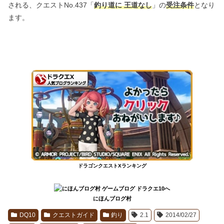
される、クエストNo.437「
釣り道に 王道なし
」の
受注条件
となり
ます。
ドラゴンクエストXランキング
にほんブログ村
DQ10
クエストガイド
釣り
2.1
2014/02/27