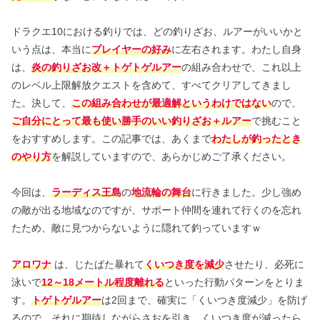
ドラクエ10における釣りでは、どの釣りざお、ルアーがいいかと
いう点は、本当に
プレイヤーの好み
に左右されます。わたし自身
は、
炎の釣りざお改＋トゲトゲルアー
の組み合わせで、これ以上
のレベル上限解放クエストを含めて、すべてクリアしてきまし
た。決して、
この組み合わせが最適解というわけではない
ので、
ご自分にとって最も使い勝手のいい釣りざお＋ルアー
で挑むこと
をおすすめします。この記事では、あくまで
わたしが釣ったとき
のやり方
を解説していますので、あらかじめご了承ください。
今回は、
ラーディス王島
の
地流輪の舞台
に行きました。少し強め
の敵が出る地域なのですが、サポート仲間を連れて行くのを忘れ
たため、敵に見つからないように隠れて釣っていますｗ
アロワナ
は、じたばた暴れて
くいつき度を減少
させたり、必死に
泳いで
12～18メートル程度離れる
といった行動パターンをとりま
す。
トゲトゲルアー
は2回まで、確実に「くいつき度減少」を防げ
るので、それに期待しながらさおを引き、くいつき度が減ったら