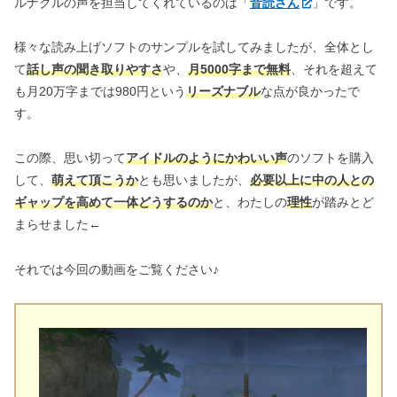
ルナクルの声を担当してくれているのは「
音読さん
」です。
様々な読み上げソフトのサンプルを試してみましたが、全体とし
て
話し声の聞き取りやすさ
や、
月5000字まで無料
、それを超えて
も月20万字までは980円という
リーズナブル
な点が良かったで
す。
この際、思い切って
アイドルのようにかわいい声
のソフトを購入
して、
萌えて頂こうか
とも思いましたが、
必要以上に中の人との
ギャップを高めて一体どうするのか
と、わたしの
理性
が踏みとど
まらせました←
それでは今回の動画をご覧ください♪