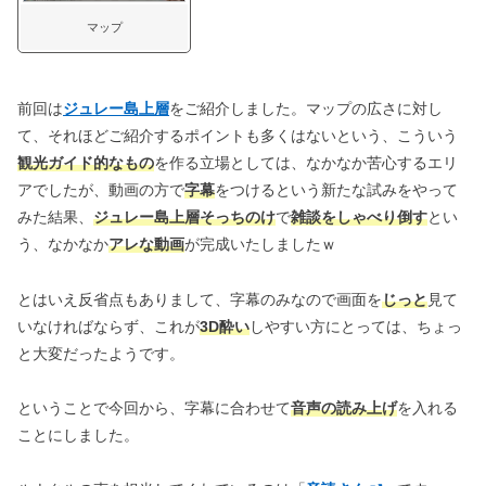
マップ
前回は
ジュレー島上層
をご紹介しました。マップの広さに対し
て、それほどご紹介するポイントも多くはないという、こういう
観光ガイド的なもの
を作る立場としては、なかなか苦心するエリ
アでしたが、動画の方で
字幕
をつけるという新たな試みをやって
みた結果、
ジュレー島上層そっちのけ
で
雑談をしゃべり倒す
とい
う、なかなか
アレな動画
が完成いたしましたｗ
とはいえ反省点もありまして、字幕のみなので画面を
じっと
見て
いなければならず、これが
3D酔い
しやすい方にとっては、ちょっ
と大変だったようです。
ということで今回から、字幕に合わせて
音声の読み上げ
を入れる
ことにしました。