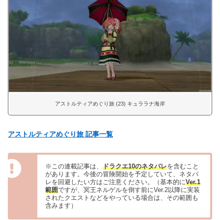
アストルティアめぐり旅 (23) キュララナ海岸
アストルティアめぐり旅 記事一覧
※この連載記事は、
ドラクエ10のネタバレ
を含むこと
があります。今後の冒険開始を予定していて、ネタバ
レを回避したい方はご注意ください。（基本的に
Ver.1
範囲
ですが、冥王ネルゲルを倒す前にVer.2以降に実装
されたクエストなどをやっている場合は、その範囲も
含みます）