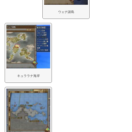
ウェナ諸島
キュララナ海岸