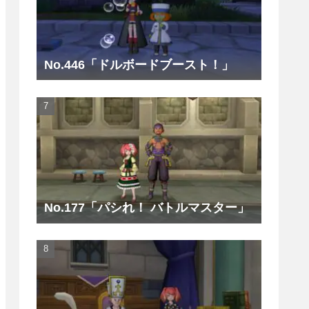
No.446「ドルボードブースト！」
No.177「パシれ！ バトルマスター」