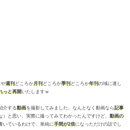
はや
週刊
どころか
月刊
どころか
季刊
どころか
年刊
の域に達し
れっと再開
いたしますｗ
紹介する
動画
を撮影してみました。なんとなく動画なら
記事
な）と思い、実際に撮ってみてわかったんですけど、
動画の
書いているわけで、単純に
手間が2倍
になっただけの話でし