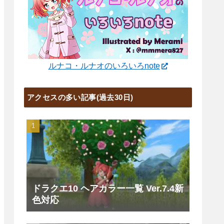
ルナコ・ルナオのいろいろnote
アクセスの多い記事(過去30日)
ドラクエ10 ヘアカラー一覧 Ver.7.4新
色対応