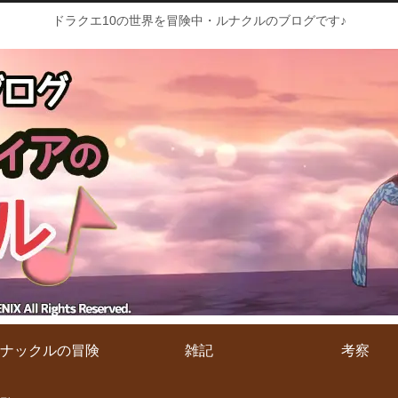
ドラクエ10の世界を冒険中・ルナクルのブログです♪
ナックルの冒険
雑記
考察