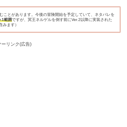
むことがあります。今後の冒険開始を予定していて、ネタバレを
r.1範囲
ですが、冥王ネルゲルを倒す前にVer.2以降に実装された
含みます）
ーリンク(広告)