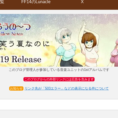
覧
FF14のLunacle
X
このブログ管理人が参加している音楽ユニットの1stアルバムです
このブログからの外部リンクには広告を含みます
リンク先が「503エラー」などの表示になる件について
お知らせ