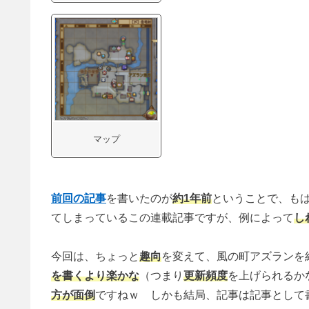
マップ
前回の記事
を書いたのが
約1年前
ということで、も
てしまっているこの連載記事ですが、例によって
し
今回は、ちょっと
趣向
を変えて、風の町アズランを
を書くより楽かな
（つまり
更新頻度
を上げられるか
方が面倒
ですねｗ しかも結局、記事は記事として