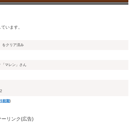
しています。
」をクリア済み
？「マレン」さん
2
1.5前期
)
ーリンク(広告)