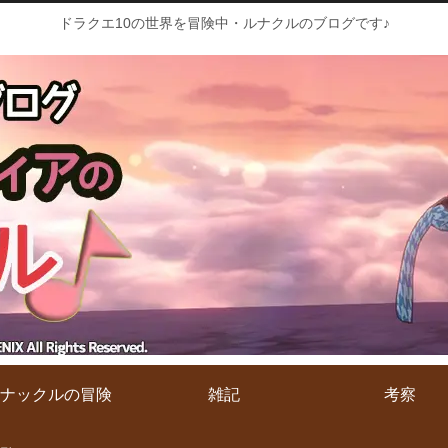
ドラクエ10の世界を冒険中・ルナクルのブログです♪
ナックルの冒険
雑記
考察