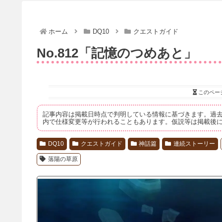
ホーム
DQ10
クエストガイド
No.812「記憶のつめあと」
このペー
記事内容は掲載日時点で判明している情報に基づきます。過
内で仕様変更等が行われることもあります。仮説等は掲載後
DQ10
クエストガイド
神話篇
連続ストーリー
落陽の草原