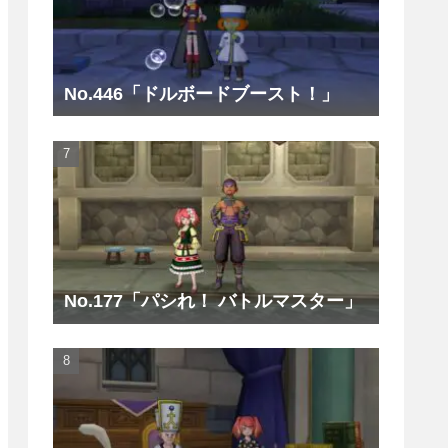
No.446「ドルボードブースト！」
No.177「パシれ！ バトルマスター」