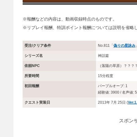
※報酬などの内容は、動画収録時点のものです。
※リプレイ報酬、特訓ポイント報酬については説明を省略
受注/クリア条件
No.811「
偽りの星詠み
シリーズ名
神話篇
依頼NPC
（落陽の草原）？？？
所要時間
15分程度
初回報酬
パープルオーブ: 1
経験値: 3900 / 名声値: 5
クエスト実装日
2013年 7月 25日 (
Ver.
スポンサ