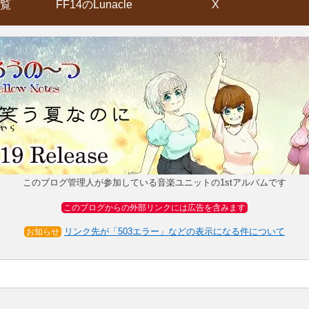
覧
FF14のLunacle
X
このブログ管理人が参加している音楽ユニットの1stアルバムです
このブログからの外部リンクには広告を含みます
リンク先が「503エラー」などの表示になる件について
お知らせ