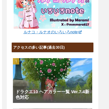
ルナコ・ルナオのいろいろnote
アクセスの多い記事(過去30日)
ドラクエ10 ヘアカラー一覧 Ver.7.4新
色対応