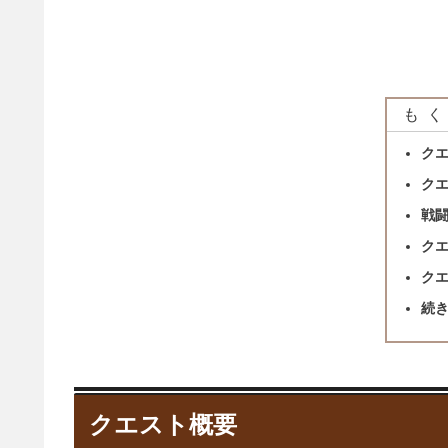
もく
ク
ク
戦
ク
ク
続
クエスト概要