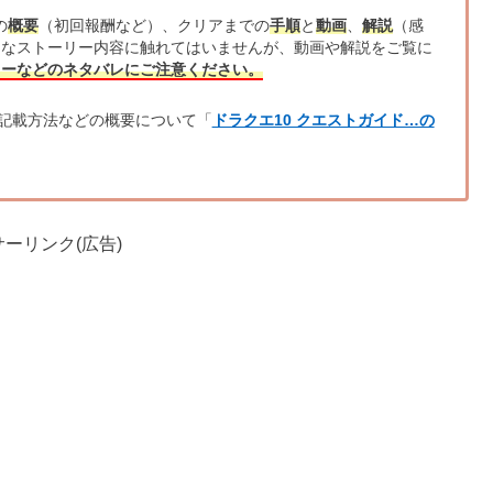
の
概要
（初回報酬など）、クリアまでの
手順
と
動画
、
解説
（感
的なストーリー内容に触れてはいませんが、動画や解説をご覧に
リーなどのネタバレにご注意ください。
記載方法などの概要について「
ドラクエ10 クエストガイド…の
ーリンク(広告)