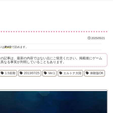
2025/05/21
ジは
約4分
で読めます。
去の記事は、最新の内容ではない点にご留意ください。掲載後にゲーム
に異なる事実が判明していることもあります。
1.5前期
2013/07/25
Ver.1
エルトナ大陸
体験版OK