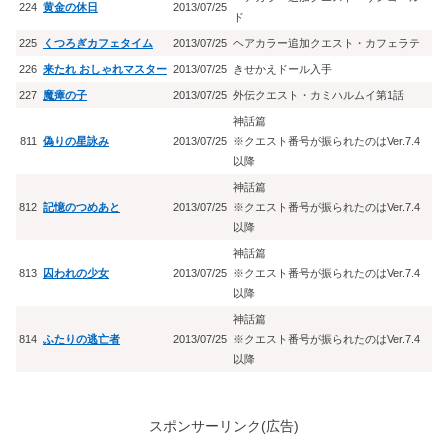
224
黄金の休日
2013/07/25
ド
225
くつろぎカフェタイム
2013/07/25
ヘアカラー追加クエスト・カフェラテ
226
来たれ おしゃれマスター
2013/07/25
きせかえドール入手
227
魔瘴の子
2013/07/25
外伝クエスト・カミハルムイ第1話
神話篇
811
偽りの星詠み
2013/07/25
※クエスト番号が振られたのはVer.7.4
以降
神話篇
812
記憶のつめあと
2013/07/25
※クエスト番号が振られたのはVer.7.4
以降
神話篇
813
囚われの少女
2013/07/25
※クエスト番号が振られたのはVer.7.4
以降
神話篇
814
ふたりの逃亡者
2013/07/25
※クエスト番号が振られたのはVer.7.4
以降
スポンサーリンク(広告)