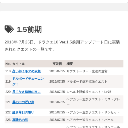
1.5前期
2013年 7月25日、ドラクエ10 Ver.1.5前期アップデート日に実装
されたクエストの一覧です。
No.
タイトル
実装日
概要
218
占い師ミネアの依頼
2013/07/25
サブストーリー・魔法の迷宮
ドルボードチューニン
219
2013/07/25
ドルボード燃料拡張クエスト
グ！
220
果てなき修練の末に
2013/07/25
レベル上限解放クエスト・Lv75
ヘアカラー追加クエスト・ミストグレ
221
霧の中の呼び声
2013/07/25
ー
222
紅き落日の誓い
2013/07/25
ヘアカラー追加クエスト・サンセット
223
真珠色の涙
2013/07/25
ヘアカラー追加クエスト・パール
ヘアカラー追加クエスト・サンゴール