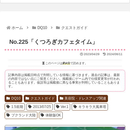
ホーム
DQ10
クエストガイド
No.225「くつろぎカフェタイム」
2023/04/29
2024/06/11
このページは
約4分
で読めます。
記事内容は掲載日時点で判明している情報に基づきます。過去の記事は、最新
の内容ではない点にご留意ください。掲載後にゲーム内で仕様変更等が行われ
ることもあります。仮説等は掲載後に異なる事実が判明していることもありま
す。
DQ10
クエストガイド
美容院・ドレスアップ関連
1.5前期
2013/07/25
Ver.1
キラキラ大風車塔
プクランド大陸
体験版OK