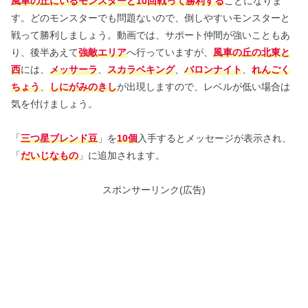
風車の丘にいるモンスターと10回戦って勝利する
ことになりま
す。どのモンスターでも問題ないので、倒しやすいモンスターと
戦って勝利しましょう。動画では、サポート仲間が強いこともあ
り、後半あえて
強敵エリア
へ行っていますが、
風車の丘の北東と
西
には、
メッサーラ
、
スカラベキング
、
バロンナイト
、
れんごく
ちょう
、
しにがみのきし
が出現しますので、レベルが低い場合は
気を付けましょう。
「
三つ星ブレンド豆
」を
10個
入手するとメッセージが表示され、
「
だいじなもの
」に追加されます。
スポンサーリンク(広告)