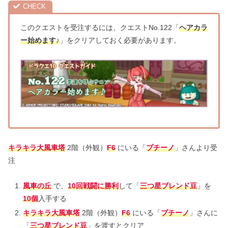
このクエストを受注するには、クエストNo.122「
ヘアカラ
ー始めます♪
」をクリアしておく必要があります。
キラキラ大風車塔
2階（外観）
F6
にいる「
プチーノ
」さんより受
注
風車の丘
で、
10回戦闘に勝利
して「
三つ星ブレンド豆
」を
10個
入手する
キラキラ大風車塔
2階（外観）
F6
にいる「
プチーノ
」さんに
「
三つ星ブレンド豆
」を渡すとクリア