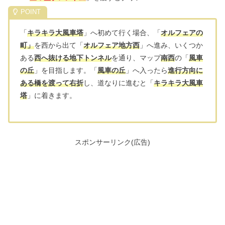
「
キラキラ大風車塔
」へ初めて行く場合、「
オルフェアの
町」
を西から出て「
オルフェア地方西
」へ進み、いくつか
ある
西へ抜ける地下トンネル
を通り、マップ
南西
の「
風車
の丘
」を目指します。「
風車の丘
」へ入ったら
進行方向に
ある橋を渡って右折
し、道なりに進むと「
キラキラ大風車
塔
」に着きます。
スポンサーリンク(広告)