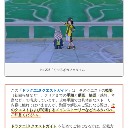
No.225「くつろぎカフェタイム」
この「
ドラクエ10 クエストガイド
」は、そのクエストの
概要
（初回報酬など）、クリアまでの
手順
と
動画
、
解説
（感想、考
察など）で構成しています。攻略手順では具体的なストーリー
内容に触れてはいませんが、動画や解説をご覧になる際は、
そ
のクエストおよび関連するメインストーリーなどのネタバレに
ご注意ください。
ドラクエ10 クエストガイド
を初めてご覧になる方は、記載方