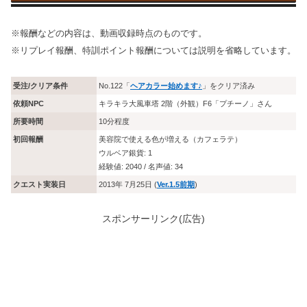
※報酬などの内容は、動画収録時点のものです。
※リプレイ報酬、特訓ポイント報酬については説明を省略しています。
受注/クリア条件
No.122「
ヘアカラー始めます♪
」をクリア済み
依頼NPC
キラキラ大風車塔 2階（外観）F6「
プチーノ
」さん
所要時間
10分程度
初回報酬
美容院で使える色が増える（カフェラテ）
ウルベア銀貨: 1
経験値: 2040 / 名声値: 34
クエスト実装日
2013年 7月25日 (
Ver.1.5前期
)
スポンサーリンク(広告)