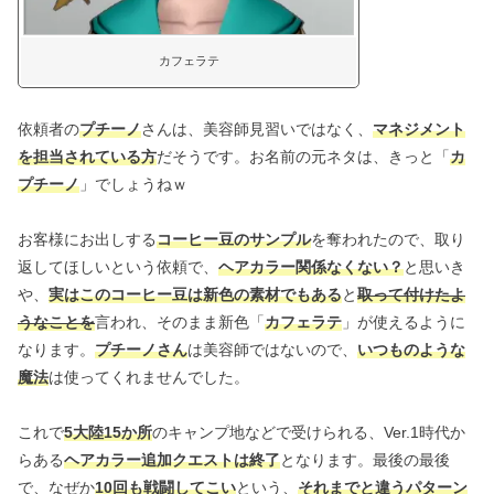
カフェラテ
依頼者の
プチーノ
さんは、美容師見習いではなく、
マネジメント
を担当されている方
だそうです。お名前の元ネタは、きっと「
カ
プチーノ
」でしょうねｗ
お客様にお出しする
コーヒー豆のサンプル
を奪われたので、取り
返してほしいという依頼で、
ヘアカラー関係なくない？
と思いき
や、
実はこのコーヒー豆は新色の素材でもある
と
取って付けたよ
うなことを
言われ、そのまま新色「
カフェラテ
」が使えるように
なります。
プチーノさん
は美容師ではないので、
いつものような
魔法
は使ってくれませんでした。
これで
5大陸15か所
のキャンプ地などで受けられる、Ver.1時代か
らある
ヘアカラー追加クエストは終了
となります。最後の最後
で、なぜか
10回も戦闘してこい
という、
それまでと違うパターン