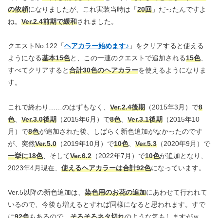
の依頼
になりましたが、これ実装当時は「
20回
」だったんですよ
ね。
Ver.2.4前期で緩和
されました。
クエストNo.122「
ヘアカラー始めます♪
」をクリアすると使える
ようになる
基本15色
と、この一連のクエストで追加される
15色
、
すべてクリアすると
合計30色のヘアカラー
を使えるようになりま
す。
これで終わり……のはずもなく、
Ver.2.4後期
（2015年3月）で
8
色
、
Ver.3.0後期
（2015年6月）で
8色
、
Ver.3.1後期
（2015年10
月）で
8色
が追加された後、しばらく新色追加がなかったのです
が、突然
Ver.5.0
（2019年10月）で
10色
、
Ver.5.3
（2020年9月）で
一挙に18色
、そして
Ver.6.2
（2022年7月）で
10色
が追加となり、
2023年4月現在、
使えるヘアカラーは合計92色
になっています。
Ver.5以降の新色追加は、
染色用のお花の追加
にあわせて行われて
いるので、今後も増えるとすれば同様になると思われます。すで
に
92色
もあるので、
そろそろネタ切れ
のような気もしますがｗ