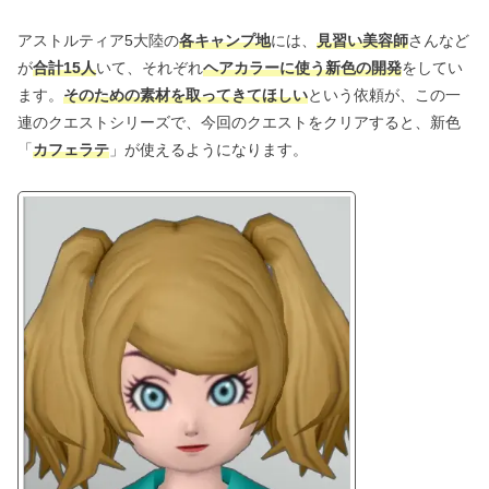
アストルティア5大陸の
各キャンプ地
には、
見習い美容師
さんなど
が
合計15人
いて、それぞれ
ヘアカラーに使う新色の開発
をしてい
ます。
そのための素材を取ってきてほしい
という依頼が、この一
連のクエストシリーズで、今回のクエストをクリアすると、新色
「
カフェラテ
」が使えるようになります。