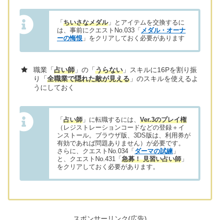
「
ちいさなメダル
」とアイテムを交換するに
は、事前にクエストNo.033「
メダル・オーナ
ーの悔恨
」をクリアしておく必要があります
職業「
占い師
」の「
うらない
」スキルに16Pを割り振
り「
全職業で隠れた敵が見える
」のスキルを使えるよ
うにしておく
「
占い師
」に転職するには、
Ver.3のプレイ権
（レジストレーションコードなどの登録＋イ
ンストール。ブラウザ版、3DS版は、利用券が
有効であれば問題ありません）が必要です。
さらに、クエストNo.034「
ダーマの試練
」
と、クエストNo.431「
急募！ 見習い占い師
」
をクリアしておく必要があります。
スポンサーリンク(広告)