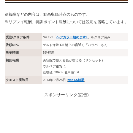
※報酬などの内容は、動画収録時点のものです。
※リプレイ報酬、特訓ポイント報酬については説明を省略しています。
受注/クリア条件
No.122「
ヘアカラー始めます♪
」をクリア済み
依頼NPC
ゲルト海峡 D5 橋上の宿近く「バラバ」さん
所要時間
5分程度
初回報酬
美容院で使える色が増える（サンセット）
ウルベア銀貨: 1
経験値: 2040 / 名声値: 34
クエスト実装日
2013年 7月25日 (
Ver.1.5前期
)
スポンサーリンク(広告)