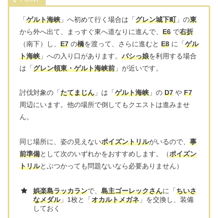
「
ゲルト海峡
」へ初めて行く場合は「
グレン城下町
」の
東
から外へ出て、まっすぐ東へ道なりに進んで、
E6
で
右折
（南下）し、
E7
の
橋
を渡って、さらに進むと
E8
に「
ゲル
ト海峡
」への入り口があります。
バシっ娘
を利用する場合
は「
グレン領東・ゲルト海峡前
」が近いです。
討伐対象の「
たてまじん
」は「
ゲルト海峡
」の
D7
や
F7
周辺にいます。他の場所で倒してもクエストは進みませ
ん。
同じ場所に、姿の見えない
ポイズントリル
がいるので、
事
前準備
として次のいずれかをおすすめします。（
ポイズン
トリル
とぶつかっても問題ないなら必要ありません）
娯楽島ラッカラン
で、
島主ゴーレックさん
に「
ちいさ
なメダル
」1枚と「
オカルトメガネ
」を交換し、装備
しておく