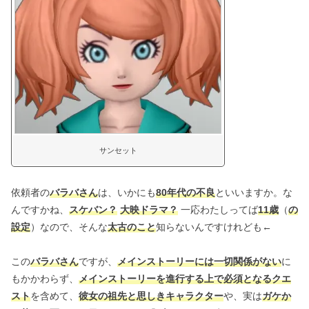
サンセット
依頼者の
バラバさん
は、いかにも
80年代の不良
といいますか。な
んですかね、
スケバン？
大映ドラマ？
一応わたしってば
11歳
（
の
設定
）なので、そんな
太古のこと
知らないんですけれども←
この
バラバさん
ですが、
メインストーリーには一切関係がない
に
もかかわらず、
メインストーリーを進行する上で必須となるクエ
スト
を含めて、
彼女の祖先と思しきキャラクター
や、実は
ガケか