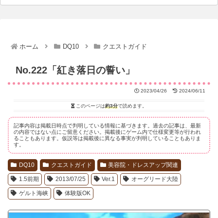
ホーム
DQ10
クエストガイド
No.222「紅き落日の誓い」
2023/04/26
2024/06/11
このページは
約3分
で読めます。
記事内容は掲載日時点で判明している情報に基づきます。過去の記事は、最新
の内容ではない点にご留意ください。掲載後にゲーム内で仕様変更等が行われ
ることもあります。仮説等は掲載後に異なる事実が判明していることもありま
す。
DQ10
クエストガイド
美容院・ドレスアップ関連
1.5前期
2013/07/25
Ver.1
オーグリード大陸
ゲルト海峡
体験版OK