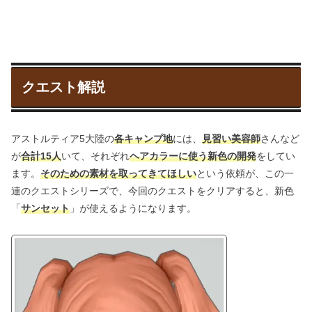
クエスト解説
アストルティア5大陸の
各キャンプ地
には、
見習い美容師
さんなど
が
合計15人
いて、それぞれ
ヘアカラーに使う新色の開発
をしてい
ます。
そのための素材を取ってきてほしい
という依頼が、この一
連のクエストシリーズで、今回のクエストをクリアすると、新色
「
サンセット
」が使えるようになります。