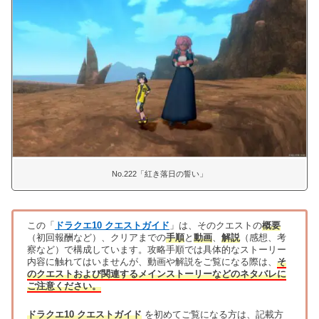
No.222「紅き落日の誓い」
この「
ドラクエ10 クエストガイド
」は、そのクエストの
概要
（初回報酬など）、クリアまでの
手順
と
動画
、
解説
（感想、考
察など）で構成しています。攻略手順では具体的なストーリー
内容に触れてはいませんが、動画や解説をご覧になる際は、
そ
のクエストおよび関連するメインストーリーなどのネタバレに
ご注意ください。
ドラクエ10 クエストガイド
を初めてご覧になる方は、記載方