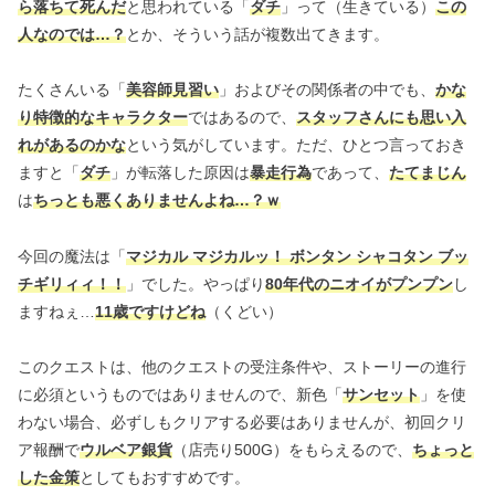
ら落ちて死んだ
と思われている「
ダチ
」って（生きている）
この
人なのでは…？
とか、そういう話が複数出てきます。
たくさんいる「
美容師見習い
」およびその関係者の中でも、
かな
り特徴的なキャラクター
ではあるので、
スタッフさんにも思い入
れがあるのかな
という気がしています。ただ、ひとつ言っておき
ますと「
ダチ
」が転落した原因は
暴走行為
であって、
たてまじん
は
ちっとも悪くありませんよね…？ｗ
今回の魔法は「
マジカル マジカルッ！ ボンタン シャコタン ブッ
チギリィィ！！
」でした。やっぱり
80年代のニオイがプンプン
し
ますねぇ…
11歳ですけどね
（くどい）
このクエストは、他のクエストの受注条件や、ストーリーの進行
に必須というものではありませんので、新色「
サンセット
」を使
わない場合、必ずしもクリアする必要はありませんが、初回クリ
ア報酬で
ウルベア銀貨
（店売り500G）をもらえるので、
ちょっと
した金策
としてもおすすめです。