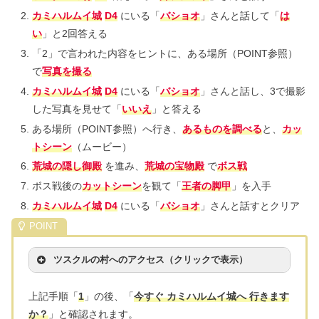
カミハルムイ城
D4
にいる「
バショオ
」さんと話して「
は
い
」と2回答える
「2」で言われた内容をヒントに、ある場所（POINT参照）
で
写真を撮る
カミハルムイ城
D4
にいる「
バショオ
」さんと話し、3で撮影
した写真を見せて「
いいえ
」と答える
ある場所（POINT参照）へ行き、
あるものを調べる
と、
カッ
トシーン
（ムービー）
荒城の隠し御殿
を進み、
荒城の宝物殿
で
ボス戦
ボス戦後の
カットシーン
を観て「
王者の脚甲
」を入手
カミハルムイ城
D4
にいる「
バショオ
」さんと話すとクリア
ツスクルの村へのアクセス（クリックで表示）
上記手順「
1
」の後、「
今すぐ カミハルムイ城へ 行きます
か？
」と確認されます。