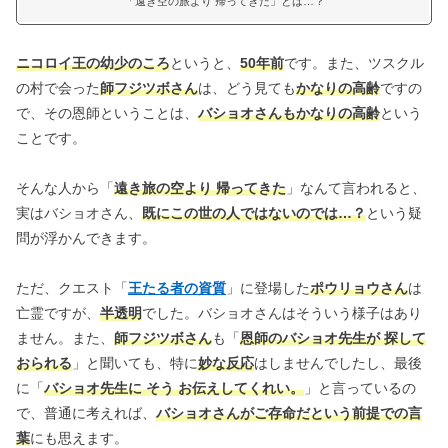
「遠き空の旅より 帰ってきた」とは…？
ニコロイ王の幼少のころ
というと、
50年前
です。また、ツスクル
の村で会った
師フジツボさん
は、どう見ても
かなりの高齢
ですの
で、その恩師ということは、
バショオさんもかなりの高齢
という
ことです。
そんな人から「
遠き旅の空より 帰ってきた
」なんて言われると、
実はバショオさん、
既にこの世の人ではないのでは…？
という疑
問が浮かんできます。
ただ、クエスト「
王たる者の資質
」に登場した
ポウリョウさん
は
亡霊ですが、
半透明
でした。バショオさんはそういう様子はあり
ません。また、
師フジツボさん
も「
恩師のバショオ先生が 探して
おられる
」と聞いても、特に
妙な反応
はしませんでしたし、最後
に「
バショオ先生に そう お伝えしてくれい。
」と言っているの
で、普通に考えれば、
バショオさんがご存命だという前提での言
葉
にも思えます。