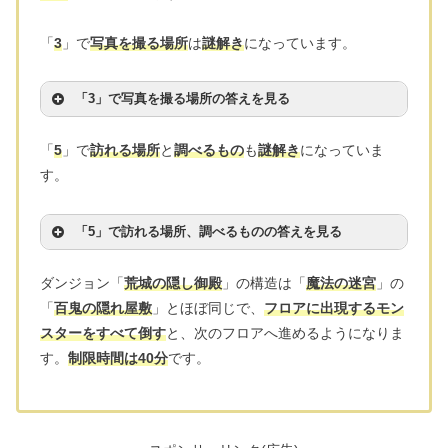
「
3
」で
写真を撮る場所
は
謎解き
になっています。
「3」で写真を撮る場所の答えを見る
「
5
」で
訪れる場所
と
調べるもの
も
謎解き
になっていま
す。
「5」で訪れる場所、調べるものの答えを見る
ダンジョン「
荒城の隠し御殿
」の構造は「
魔法の迷宮
」の
「
百鬼の隠れ屋敷
」とほぼ同じで、
フロアに出現するモン
スターをすべて倒す
と、次のフロアへ進めるようになりま
す。
制限時間は40分
です。