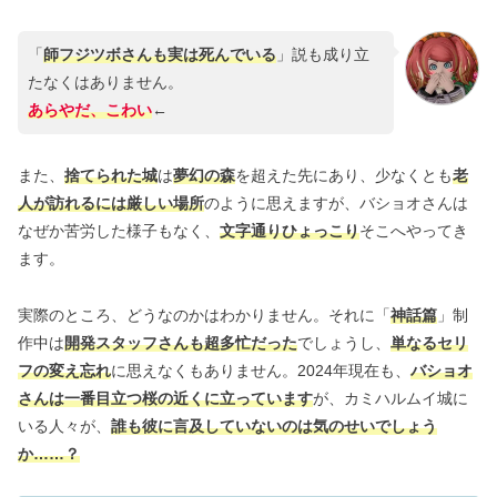
「
師フジツボさんも実は死んでいる
」説も成り立
たなくはありません。
あらやだ、こわい
←
また、
捨てられた城
は
夢幻の森
を超えた先にあり、少なくとも
老
人が訪れるには厳しい場所
のように思えますが、バショオさんは
なぜか苦労した様子もなく、
文字通りひょっこり
そこへやってき
ます。
実際のところ、どうなのかはわかりません。それに「
神話篇
」制
作中は
開発スタッフさんも超多忙だった
でしょうし、
単なるセリ
フの変え忘れ
に思えなくもありません。2024年現在も、
バショオ
さんは一番目立つ桜の近くに立っています
が、カミハルムイ城に
いる人々が、
誰も彼に言及していないのは気のせいでしょう
か……？