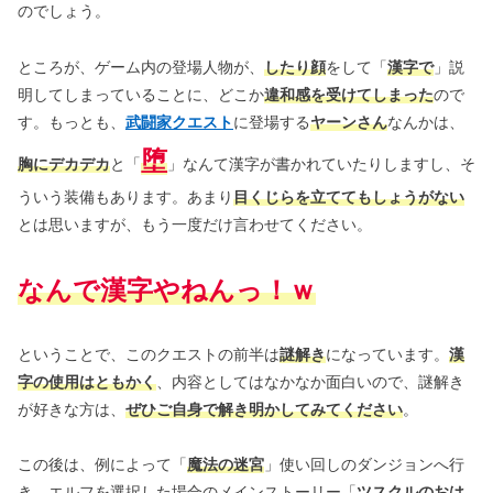
のでしょう。
ところが、ゲーム内の登場人物が、
したり顔
をして「
漢字で
」説
明してしまっていることに、どこか
違和感を受けてしまった
ので
す。もっとも、
武闘家クエスト
に登場する
ヤーンさん
なんかは、
堕
胸にデカデカ
と「
」なんて漢字が書かれていたりしますし、そ
ういう装備もあります。あまり
目くじらを立ててもしょうがない
とは思いますが、もう一度だけ言わせてください。
なんで漢字やねんっ！ｗ
ということで、このクエストの前半は
謎解き
になっています。
漢
字の使用はともかく
、内容としてはなかなか面白いので、謎解き
が好きな方は、
ぜひご自身で解き明かしてみてください
。
この後は、例によって「
魔法の迷宮
」使い回しのダンジョンへ行
き、エルフを選択した場合のメインストーリー「
ツスクルのおは