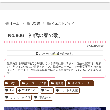
ホーム
DQ10
クエストガイド
No.806「神代の春の歌」
2025/05/20
このページは
約7分
で読めます。
記事内容は掲載日時点で判明している情報に基づきます。過去の記事は、最新
の内容ではない点にご留意ください。掲載後にゲーム内で仕様変更等が行われ
ることもあります。仮説等は掲載後に異なる事実が判明していることもありま
す。
DQ10
クエストガイド
神話篇
連続ストーリー
1.4
2013/05/16
Ver.1
エルトナ大陸
カミハルムイ城
体験版OK