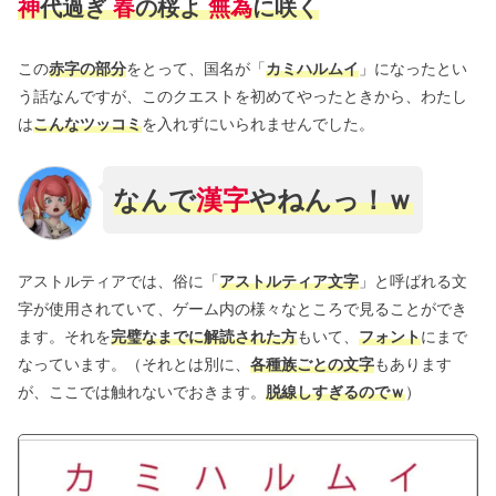
神
代過ぎ
春
の桜よ
無為
に咲く
この
赤字の部分
をとって、国名が「
カミハルムイ
」になったとい
う話なんですが、このクエストを初めてやったときから、わたし
は
こんなツッコミ
を入れずにいられませんでした。
なんで
漢字
やねんっ！ｗ
アストルティアでは、俗に「
アストルティア文字
」と呼ばれる文
字が使用されていて、ゲーム内の様々なところで見ることができ
ます。それを
完璧なまでに解読された方
もいて、
フォント
にまで
なっています。（それとは別に、
各種族ごとの文字
もあります
が、ここでは触れないでおきます。
脱線しすぎるのでｗ
）