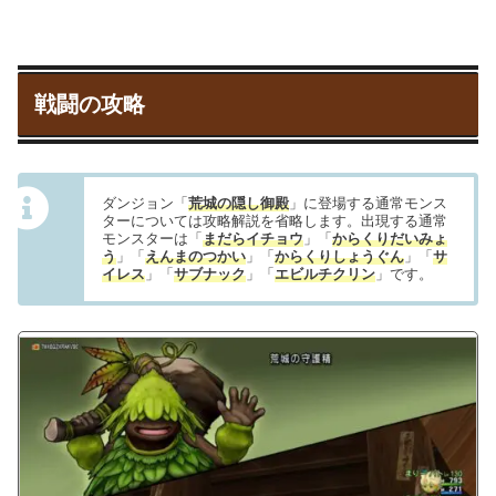
戦闘の攻略
ダンジョン「
荒城の隠し御殿
」に登場する通常モンス
ターについては攻略解説を省略します。出現する通常
モンスターは「
まだらイチョウ
」「
からくりだいみょ
う
」「
えんまのつかい
」「
からくりしょうぐん
」「
サ
イレス
」「
サブナック
」「
エビルチクリン
」です。