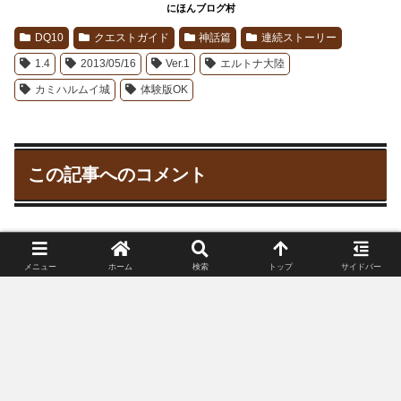
にほんブログ村
DQ10
クエストガイド
神話篇
連続ストーリー
1.4
2013/05/16
Ver.1
エルトナ大陸
カミハルムイ城
体験版OK
この記事へのコメント
メニュー
ホーム
検索
トップ
サイドバー
コメント
コメントをどうぞ♪