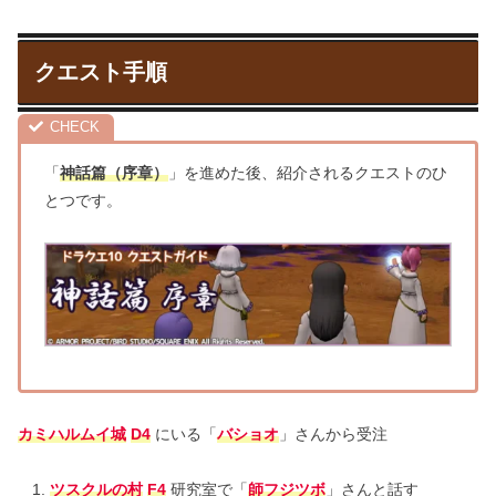
クエスト手順
「
神話篇（序章）
」を進めた後、紹介されるクエストのひ
とつです。
カミハルムイ城
D4
にいる「
バショオ
」さんから受注
ツスクルの村
F4
研究室で「
師フジツボ
」さんと話す