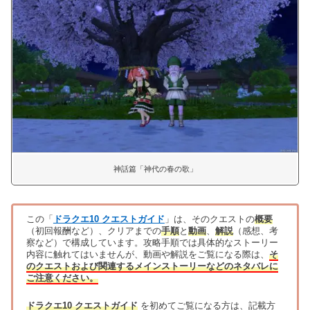
神話篇「神代の春の歌」
この「
ドラクエ10 クエストガイド
」は、そのクエストの
概要
（初回報酬など）、クリアまでの
手順
と
動画
、
解説
（感想、考
察など）で構成しています。攻略手順では具体的なストーリー
内容に触れてはいませんが、動画や解説をご覧になる際は、
そ
のクエストおよび関連するメインストーリーなどのネタバレに
ご注意ください。
ドラクエ10 クエストガイド
を初めてご覧になる方は、記載方