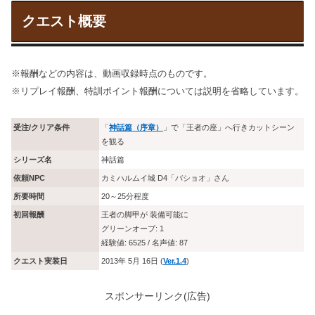
クエスト概要
※報酬などの内容は、動画収録時点のものです。
※リプレイ報酬、特訓ポイント報酬については説明を省略しています。
受注/クリア条件
「
神話篇（序章）
」で「王者の座」へ行きカットシーン
を観る
シリーズ名
神話篇
依頼NPC
カミハルムイ城 D4「バショオ」さん
所要時間
20～25分程度
初回報酬
王者の脚甲が 装備可能に
グリーンオーブ: 1
経験値: 6525 / 名声値: 87
クエスト実装日
2013年 5月 16日 (
Ver.1.4
)
スポンサーリンク(広告)