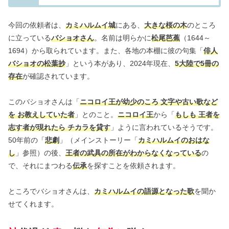
今回の依頼者は、
カミハルムイ城
にある、
大きな桜の木
のところ
に立っている
バショオさん
。名前は明らかに
松尾芭蕉
（1644～
1694）から取られています。また、各地の本棚に彼の句集「
俳人
バショオの松葉抄
」という本があり、2024年現在、
5大陸で5冊の
存在
が確認されています。
このバショオさんは「
ニコロイ王が幼少のころ 文字や古い歌など
を お教えしていた者
」とのこと。
ニコロイ王
から「
もしも 王者を
志す者が現れたら チカラを貸す
」ように言われているそうです。
50年前の「
悲劇
」（メインストーリー「
カミハルムイのおはな
し
」参照）の後、
王者の武具の所在がわからなくなっている
の
で、それにまつわる
伝承
を探すことを依頼されます。
ところでバショオさんは、
カミハルムイの語源となった歌
を聞か
せてくれます。