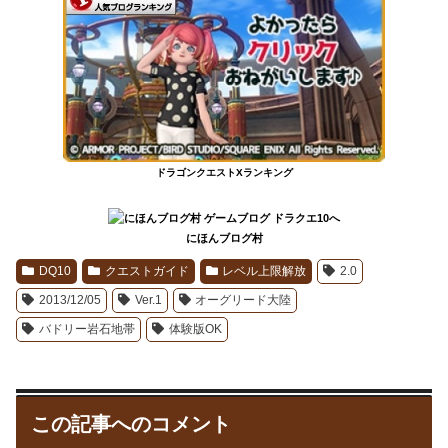
ドラゴンクエストXランキング
にほんブログ村
DQ10
クエストガイド
レベル上限解放
2.0
2013/12/05
Ver.1
オーグリード大陸
バドリー岩石地帯
体験版OK
この記事へのコメント