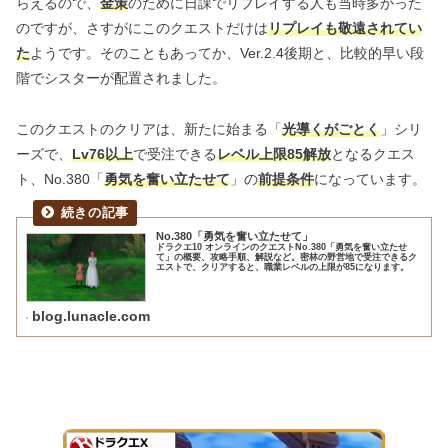
らえるので、
金策
のために日課でリプレイする人も当時多かった
のですが、さすがにこのクエストだけは
リプレイも敬遠されてい
た
ようです。そのこともあってか、Ver.2.4後期と、比較的早い段
階でシスターが配置されました。
このクエストのクリアは、新たに始まる「
光導くがごとく
」シリ
ーズで、
Lv76以上
で受注できる
レベル上限85解放
となるクエス
ト、No.380「
勇気を奮い立たせて
」の
前提条件
になっています。
No.380「勇気を奮い立たせて」
ドラクエ10 オンラインのクエストNo.380「勇気を奮い立たせ
て」の概要、攻略手順、解説など。密林の野営地で受注できるク
エストで、クリアすると、職業レベルの上限が85になります。
blog.lunacle.com