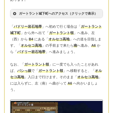
ガートラント城下町へのアクセス（クリックで表示）
「
バドリー岩石地帯
」へ初めて行く場合は「
ガートラント
城下町
」から外へ出て「
ガートラント領
」へ進み、左
（西）から
B4
にある「
オルセコ高地
」への道を目指しま
す。「
オルセコ高地
」の手前まで来たら
南
へ進み、
A6
か
ら「
バドリー岩石地帯
」へ進みましょう。
なお、「
ガートラント領
」に一度でも入ったことがあれ
ば、
バシっ娘
で「
ガートラント領
」へ移動すると、「
オル
セコ高地
」入口まで行けます。そのまま「
オルセコ高地
」
には入らずに、左（南）へ曲がって
A6
へ向かいましょ
う。