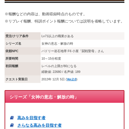
※報酬などの内容は、動画収録時点のものです。
※リプレイ報酬、特訓ポイント報酬については説明を省略しています。
受注/クリア条件
Lv71以上の職業がある
シリーズ名
女神の意志・解放の時
依頼NPC
バドリー岩石地帯 F6 小屋「闘戦聖母」さん
所要時間
10～15分程度
初回報酬
レベルの上限が80になる
経験値: 22680 / 名声値: 189
クエスト実装日
2013年 12月 5日 (
Ver.2.0
)
シリーズ「女神の意志・解放の時」
高みを目指す者
さらなる高みを目指す者