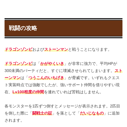
戦闘の攻略
ドラゴンゾンビ
および
ストーンマン
と戦うことになります。
ドラゴンゾンビ
は「
かがやくいき
」が非常に強力で、平均HPが
300未満のパーティだと、すぐに壊滅させられてしまいます。
スト
ーンマン
は「
つうこんのいちげき
」が脅威です。いずれもクエス
ト実装時点では強敵でしたが、強いサポート仲間を借りやすい現
在、
Lv100程度の仲間
を連れていれば苦戦はしません。
各モンスターを1匹ずつ倒すとメッセージが表示されます。2匹目
を倒した際に「
闘戦士の証
」を落として「
だいじなもの
」に追加
されます。