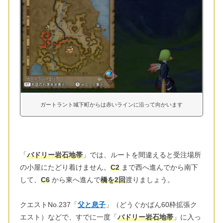
ガートラント城下町からは赤いラインに沿って向かいます
「
バドリー岩石地帯
」では、ルートを間違えると受注場所
の小屋にたどり着けません。
C2
まで西へ進んでから南下
して、
C6
から東へ進んで
橋を2回
渡りましょう。
クエストNo.237「
父と息子
」（どうぐかばん60枠拡張ク
エスト）などで、すでに一度「
バドリー岩石地帯
」に入っ