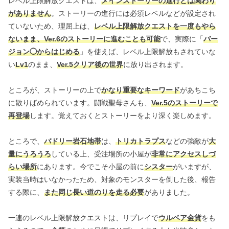
レベル上限解放クエストは、
メインストーリーの進行とは関わり
がありません
。ストーリーの進行には必須レベルなどが設定され
ていないため、理屈上は、
レベル上限解放クエストを一度もやら
ないまま、Ver.6のストーリーに進むことも可能
で、実際に「
バー
ジョン◯からはじめる
」を使えば、レベル上限解放もされていな
い
Lv1
のまま、
Ver.5クリア後の世界
に放り出されます。
ところが、ストーリーの上で
かなり重要なキーワード
があちこち
に散りばめられています。闘戦聖母さんも、
Ver.5のストーリーで
再登場
します。覚えておくとストーリーをより深く楽しめます。
ところで、
バドリー岩石地帯
は、
トリカトラプス
などの強敵が
大
量にうろうろ
している上、受注場所の小屋が
非常にアクセスしづ
らい場所
にあります。今でこそ小屋の前に
シスター
がいますが、
実装当時はいなかったため、対象のモンスターを倒した後、報告
する際に、
また同じ長い道のりを走る必要
がありました。
一連のレベル上限解放クエストは、リプレイで
ウルベア金貨
をも