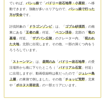
ていれば、
バシっ娘
で「
バドリー岩石地帯・小屋前
」へ移
動できます。強敵が多いエリアなので、
バシっ娘で行った
方が安全
です。
討伐対象の「
ドラゴンゾンビ
」は、「
ゴブル砂漠西
」の南
東にある「
王者の座
」付近、「
ベコン渓谷
」北部の「
竜の
墓場
」付近、「
ザグバン丘陵
」のクレーター内、「
呪われ
た大地
」北部に出現します。その他、一部の洞くつ内をう
ろうろしています。
「
ストーンマン
」は、
昼間のみ
「
バドリー岩石地帯
」の受
注場所から南に下りたところ（「
バドリアル石室
」付近）
に出現しますが、動画収録時は夜だったので「
ジュレー島
上層
」の東側で倒しました。その他「
チョッピ荒野
」北東
や「
ボロヌス溶岩流
」の一部エリアにいます。