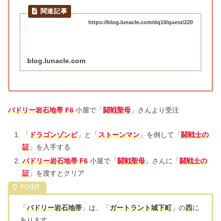
https://blog.lunacle.com/dq10/quest/220
blog.lunacle.com
バドリー岩石地帯
F6
小屋で「
闘戦聖母
」さんより受注
「
ドラゴンゾンビ
」と「
ストーンマン
」を倒して「
闘戦士の
証
」を入手する
バドリー岩石地帯
F6
小屋で「
闘戦聖母
」さんに「
闘戦士の
証
」を渡すとクリア
「
バドリー岩石地帯
」は、「
ガートラント城下町
」の
西
に
あります。