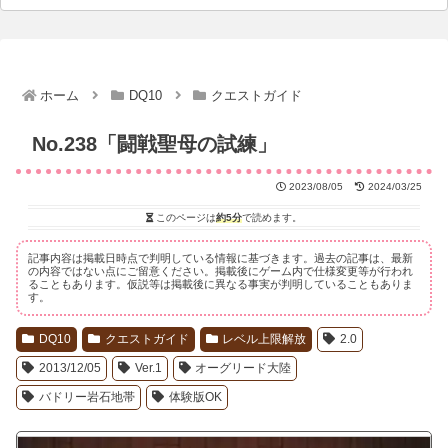
ホーム
DQ10
クエストガイド
No.238「闘戦聖母の試練」
2023/08/05
2024/03/25
このページは
約5分
で読めます。
記事内容は掲載日時点で判明している情報に基づきます。過去の記事は、最新
の内容ではない点にご留意ください。掲載後にゲーム内で仕様変更等が行われ
ることもあります。仮説等は掲載後に異なる事実が判明していることもありま
す。
DQ10
クエストガイド
レベル上限解放
2.0
2013/12/05
Ver.1
オーグリード大陸
バドリー岩石地帯
体験版OK