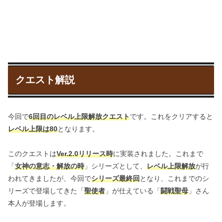
クエスト解説
今回で
6回目のレベル上限解放クエスト
です。これをクリアすると
レベル上限は80
となります。
このクエストは
Ver.2.0リリース時
に実装されました。これまで
「
女神の意志・解放の時
」シリーズとして、
レベル上限解放
が行
われてきましたが、今回で
シリーズ最終回
となり、これまでのシ
リーズで登場してきた「
聖使者
」が仕えている「
闘戦聖母
」さん
本人が登場します。