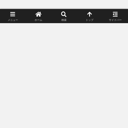
メニュー
ホーム
検索
トップ
サイドバー
プライバシーポリシー
お問い合わせ
© 2018-2026 Lunacle Moonlight All Rights Reserved.
記載されている会社名・製品名・システム名などは、各社の商標、または登録
商標です。
当サイトに掲載しているゲーム内画像、動画等は、株式会社スクウェア・エニ
ックスが提供する各サービスのガイドラインに沿って使用しています。無断転