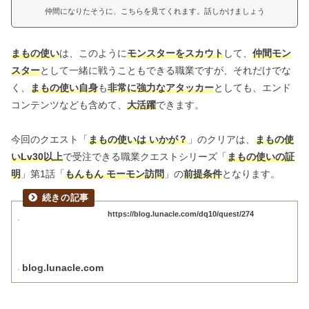
仲間になりたそうに、こちらを見てくれます。話しかけましょう
まもの使い
は、このように
モンスターをスカウト
して、
仲間モン
スター
として一緒に戦うこともできる職業ですが、それだけでな
く、
まもの使い自身
も
非常に強力なアタッカー
としても、エンド
コンテンツなども含めて、
大活躍
できます。
今回のクエスト「
まもの使いは いかが？
」のクリアは、
まもの使
いLv30以上
で受注できる職業クエストシリーズ「
まもの使いの証
明
」第1話「
もんもん モーモン訪問
」の
前提条件
となります。
https://blog.lunacle.com/dq10/quest/274
blog.lunacle.com