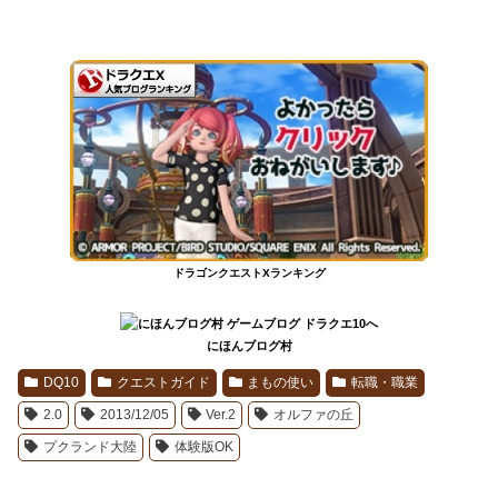
ドラゴンクエストXランキング
にほんブログ村
DQ10
クエストガイド
まもの使い
転職・職業
2.0
2013/12/05
Ver.2
オルファの丘
プクランド大陸
体験版OK