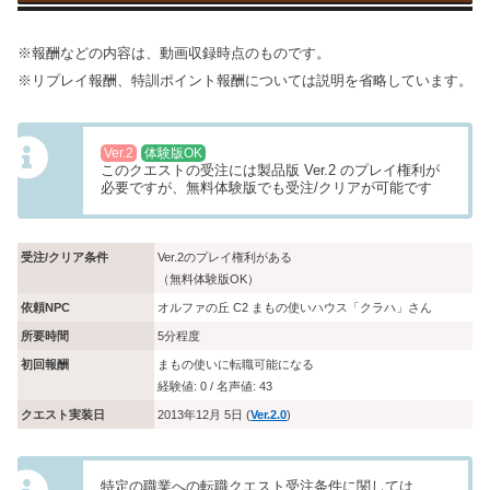
※報酬などの内容は、動画収録時点のものです。
※リプレイ報酬、特訓ポイント報酬については説明を省略しています。
Ver.2
体験版OK
このクエストの受注には製品版 Ver.2 のプレイ権利が
必要ですが、無料体験版でも受注/クリアが可能です
受注/クリア条件
Ver.2のプレイ権利がある
（無料体験版OK）
依頼NPC
オルファの丘 C2 まもの使いハウス「クラハ」さん
所要時間
5分程度
初回報酬
まもの使いに転職可能になる
経験値: 0 / 名声値: 43
クエスト実装日
2013年12月 5日 (
Ver.2.0
)
特定の職業への転職クエスト受注条件に関しては、