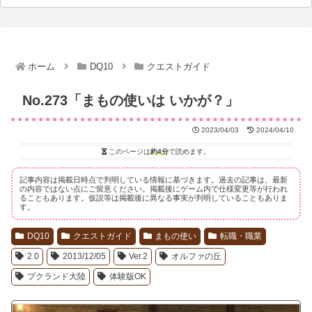
ホーム
DQ10
クエストガイド
No.273「まもの使いは いかが？」
2023/04/03
2024/04/10
このページは
約4分
で読めます。
記事内容は掲載日時点で判明している情報に基づきます。過去の記事は、最新
の内容ではない点にご留意ください。掲載後にゲーム内で仕様変更等が行われ
ることもあります。仮説等は掲載後に異なる事実が判明していることもありま
す。
DQ10
クエストガイド
まもの使い
転職・職業
2.0
2013/12/05
Ver.2
オルファの丘
プクランド大陸
体験版OK