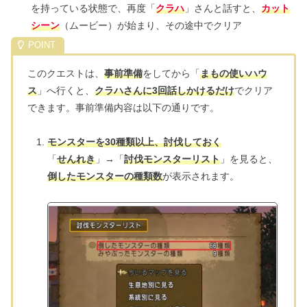
を持っている状態で、再度「
クラハ
」さんと話すと、
カット
シーン
（ムービー）が始まり、その途中でクリア
このクエストは、
事前準備
をしてから「
まもの使いハウ
ス
」へ行くと、
クラハさんに3回話しかけるだけ
でクリア
できます。事前準備内容は以下の通りです。
モンスターを30種類以上、討伐しておく
「
せんれき
」→「
討伐モンスターリスト
」を見ると、
倒したモンスターの種類数
が表示されます。