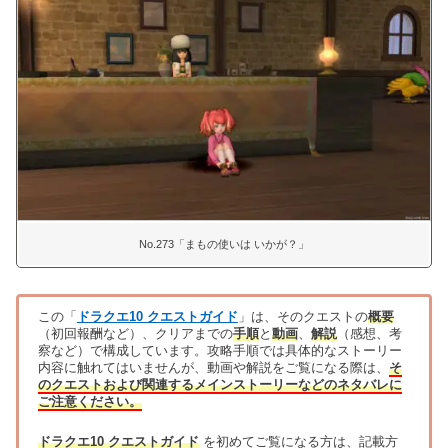
No.273「まもの使いは いかが？」
この「
ドラクエ10 クエストガイド
」は、そのクエストの
概要
（初回報酬など）、クリアまでの
手順
と
動画
、
解説
（感想、考
察など）で構成しています。攻略手順では具体的なストーリー
内容に触れてはいませんが、動画や解説をご覧になる際は、
そ
のクエストおよび関連するメインストーリーなどのネタバレに
ご注意ください。
ドラクエ10 クエストガイド
を初めてご覧になる方は、記載方