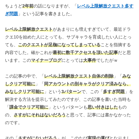
ちょうど
2年前
の話になりますが、「
レベル上限解放クエスト多す
ぎ問題
」という記事を書きました。
レベル上限解放クエスト
があまりにも増えすぎていて、最近ドラ
クエ10を始めた人にとっても、サブキャラを育成したい人にとっ
ても、
このクエストが足枷になってしまっている
ことを指摘する
内容でした。確かこれが
最初に数千アクセスを頂いた記事
だと思
います。この
マイナーブログ
にとっては
大事件
でしたがｗ
この記事の中で、「
レベル上限解放クエスト自体の削除
」「
みな
しクリア可能に
」「
同アカウントの別キャラがクリア済みなら、
みなしクリア可能に
」という
3パターン
で、この「
多すぎ問題
」を
解決する方法を提示してみたのですが、この記事を書いた当時も
「
課金でクリア可能に
」というパターンも
思い付きはした
もの
の、
さすがにそれはないだろう
と思って、記事には書かなかった
のです。
その「
さすがにないだろう
」が、このたび
実現の運び
となりまし