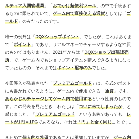
ルティア入国管理局
」「
おでかけ超便利ツール
」の中で手続きす
るものに限られていて、
ゲーム内で直接使える通貨
としては「
ゴ
ールド
」のみだったのです。
唯一の例外は「
DQXショップポイント
」でしたが、これはあくま
で「
ポイント
」であり、リアルマネーでチャージするような性質
のものではありません。2021年からは「
DQXショップ出張販売
所
」で、ゲーム内でもショップアイテムを購入できるようになっ
ていたものの、それまでは
ポイント配布のみ
でした。
今回導入が発表された「
プレミアムゴールド
」は、公式のポスト
にも書かれているように、ゲーム内で使用できる「
通貨
」です。
あらかじめチャージしてゲーム内で使用する
という性質のもので
す。この発表を見たとき、わたしは「
ついに来てしまったか
」と
感じました。「
プレミアムゴールド
」という名称であっても、
レ
ートが1円＝1PG
であるなら、それは
「円」と全く同じ
ことです。
きわめて
個人的な希望
であることは承知していますが、
ゲーム内