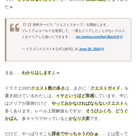
たｗ
【7.1】有料サービス『クエストスキップ』を開始します。
プレミアムゴールドを使用して、一度もクリアしたことがないクエス
トをクリアした扱いにできます。…
pic.twitter.com/SgCiBexVJl
— ドラゴンクエストX 公式 (@DQ_X)
June 25, 2024
まあ……
わかりはします
よｗ
ドラクエ10の
クエスト数の多さ
は、まさに「
クエストガイド
」を
書き続けているわたしは、
イヤというほど実感
しています。中に
はクリアが面倒だけど、
やっておかなければならないクエスト
も
多くあります。レベル上限解放もですが、
そうびぶくろ
、
どうぐ
かばん
、多キャラでやっていると
かなり大変
です。
だけど、やっぱりそこも
課金でやっちゃうのかぁ
……とは思って