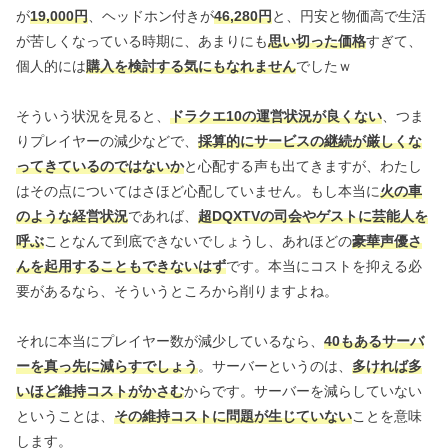
が
19,000円
、ヘッドホン付きが
46,280円
と、円安と物価高で生活
が苦しくなっている時期に、あまりにも
思い切った価格
すぎて、
個人的には
購入を検討する気にもなれません
でしたｗ
そういう状況を見ると、
ドラクエ10の運営状況が良くない
、つま
りプレイヤーの減少などで、
採算的にサービスの継続が厳しくな
ってきているのではないか
と心配する声も出てきますが、わたし
はその点についてはさほど心配していません。もし本当に
火の車
のような経営状況
であれば、
超DQXTVの司会やゲストに芸能人を
呼ぶ
ことなんて到底できないでしょうし、あれほどの
豪華声優さ
んを起用することもできないはず
です。本当にコストを抑える必
要があるなら、そういうところから削りますよね。
それに本当にプレイヤー数が減少しているなら、
40もあるサーバ
ーを真っ先に減らすでしょう
。サーバーというのは、
多ければ多
いほど維持コストがかさむ
からです。サーバーを減らしていない
ということは、
その維持コストに問題が生じていない
ことを意味
します。