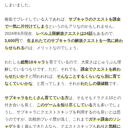
しまいました。
複垢でプレイしている人であれば、
サブキャラのクエストを課金
で一気に片付けてしまう
というのもアリなのかもしれません。
2024年6月現在、
レベル上限解放クエストは24話
もあるので、
3,600円
で、
生まれたてのサブキャラの解放クエストを一気に終わ
らせられる
のは、メリットなのでしょう。
わたしも
総勢18キャラ
を育てているので、大変さはじゅうぶん理
解しているつもりです。ただ、それでも、
課金でクエストを終わ
らせたいか？
と問われれば、
そんなことするくらいなら別に育て
なくていいかな
、と思ってしまう、それが
わたしの価値観
です。
サブキャラをたくさん育てている方
は、そもそもドラクエ10との
付き合いも長く、
このゲームを知り尽くしている
方も多いでしょ
うし、サブキャラにクエストスキップを利用するのも良いとは思
うのですが、比較的プレイ歴が浅く、これまで
ガチャ課金のソシ
ャゲ
を多く遊んできた人なら、クエストスキップも
わりと気軽に