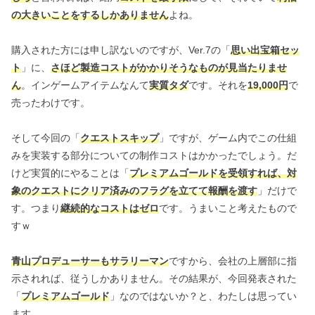
の大きいことをするしかありません
よね。
購入された方には申し訳ないのですが、Ver.7の「
思い出宝箱セッ
ト
」に、
さほど製造コストがかかりそうなものが見当たりませ
ん
。インゲームアイテムなんて
実質タダ
です。それを
19,000円
で
売ったわけです。
そして今回の「
クエストスキップ
」ですが、ゲーム内でこの仕組
みを実装する部分についての制作コストはかかったでしょう。だ
けど実質的にやることは「
プレミアムゴールドを受領すれば、対
象のクエストにクリア済みのフラグを立てて報酬を渡す
」だけで
す。つまり
継続的なコストはゼロ
です。うまいこと考えたもので
すｗ
青山プロデューサーもサラリーマン
ですから、会社の上層部に指
示されれば、従うしかありません。その結果が、今回発表された
「
プレミアムゴールド
」なのではないか？と、わたしは思ってい
ます。