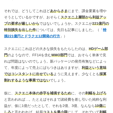
それでは、どうしてこれほど
あからさま
にまで、課金要素を増や
そうとしているかですが、おそらく
スクエニ上層部から利益アッ
プの要求が厳しいから
ではないでしょうか。スクエニが
221億円の
特別損失を出した件
については、先日も記事にしました。（「
特
損221億円とドラクエ12開発の行方
」）
スクエニにこれほどの大きな損失をもたらしたのは、
HDゲーム部
門
のようなので、FF14を含む
MMO部門
では、おそらく単体で見
れば問題はないのでしょう。新パッケージの発売有無などによっ
て、年度によって売上にばらつきはありますが、
利益という意味
ではコンスタントに出せている
ように見えます。少なくとも
採算
割れするような事業ではない
でしょう。
仮に、
スクエニ本体の赤字を補填するため
に、その
利幅を上げろ
と言われれば…。たとえばそれまで諸経費を差し引いた純粋な利
益が、仮に1億だったとして、それを2億、3億、なんなら
10億に
しろ
と言われれば、結局
コストを最小限
にして、それでいて
利幅