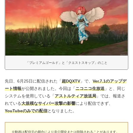
「プレミアムゴールド」と「クエストスキップ」のこと
先日、6月25日に配信された「
超DQXTV
」で、
Ver.7.1のアップデ
ート情報
が公開されました。今回は「
ニコニコ生放送
」と、同じ
システムを使用している「
アストルティア放送局
」では、報道さ
れている
大規模なサイバー攻撃の影響
により配信できず、
YouTubeのみでの配信
となりました。
※動画は配信元の都合により非公開化または削除されることがあります。