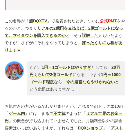
この名称が「
超DQXTV
」で発表されたとき、ついに
公式RMT
をや
るのかと、つまり
リアルの2億円を支払えば、2億ゴールドになっ
て、マイタウンを購入できるのか
と、そう
誤解
した人もいたよう
ですが、さすがにそれをやってしまうと、
ぼったくりにも程があ
りますｗ
ただ、
1円＝1ゴールドはやりすぎ
としても、
20万
円くらいで2億ゴールド
になる、つまり
1円＝1000
ゴールド程度
なら、
今の運営ならやりかねない
と
いう危惧はありますが…
お気付きの方がいるかわかりませんが、これまでのドラクエ10の
「
ゲーム内
」には、まるで
不文律
のように「
リアル世界のお金＝
円
」の概念が持ち込まれていませんでした。月額料金以外の課金
要素はいっぱいありますが、それらは「
DQXショップ
」「
アスト