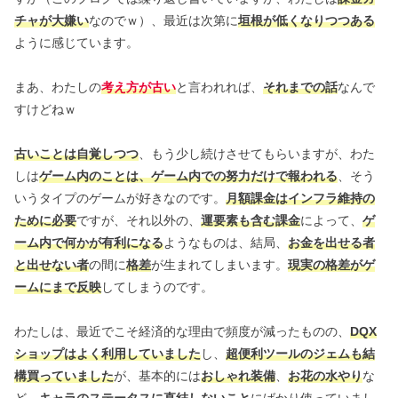
チャが大嫌い
なのでｗ）、最近は次第に
垣根が低くなりつつある
ように感じています。
まあ、わたしの
考え方が古い
と言われれば、
それまでの話
なんで
すけどねｗ
古いことは自覚しつつ
、もう少し続けさせてもらいますが、わた
しは
ゲーム内のことは、ゲーム内での努力だけで報われる
、そう
いうタイプのゲームが好きなのです。
月額課金はインフラ維持の
ために必要
ですが、それ以外の、
運要素も含む課金
によって、
ゲ
ーム内で何かが有利になる
ようなものは、結局、
お金を出せる者
と出せない者
の間に
格差
が生まれてしまいます。
現実の格差がゲ
ームにまで反映
してしまうのです。
わたしは、最近でこそ経済的な理由で頻度が減ったものの、
DQX
ショップはよく利用していました
し、
超便利ツールのジェムも結
構買っていました
が、基本的には
おしゃれ装備
、
お花の水やり
な