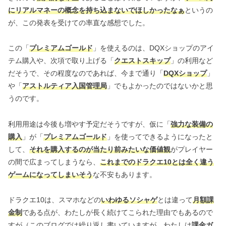
にリアルマネーの概念を持ち込まないでほしかったなぁ
というの
が、この発表を受けての率直な感想でした。
この「
プレミアムゴールド
」を使えるのは、DQXショップのアイ
テム購入や、次項で取り上げる「
クエストスキップ
」の利用など
だそうで、その程度なのであれば、今まで通り「
DQXショップ
」
や「
アストルティア入国管理局
」でもよかったのではないかと思
うのです。
利用用途は今後も増やす予定だそうですが、仮に「
強力な装備の
購入
」が「
プレミアムゴールド
」を使ってできるようになったと
して、
それを購入するのが当たり前みたいな価値観
がプレイヤー
の間で広まってしまうなら、
これまでのドラクエ10とは全く違う
ゲームになってしまいそう
な不安もあります。
ドラクエ10は、スマホなどの
いわゆるソシャゲ
とは違って
月額課
金制
である点が、わたしが長く続けてこられた理由でもあるので
すが（このブログでは繰り返し書いていますが、わたしは
課金ガ