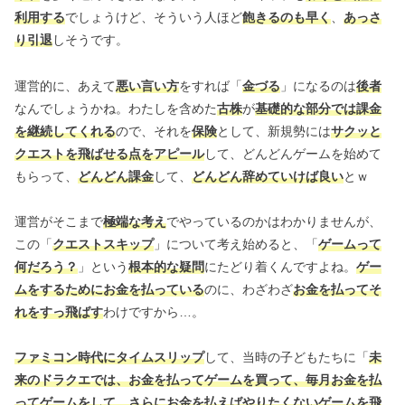
利用する
でしょうけど、そういう人ほど
飽きるのも早く
、
あっさ
り引退
しそうです。
運営的に、あえて
悪い言い方
をすれば「
金づる
」になるのは
後者
なんでしょうかね。わたしを含めた
古株
が
基礎的な部分では課金
を継続してくれる
ので、それを
保険
として、新規勢には
サクッと
クエストを飛ばせる点をアピール
して、どんどんゲームを始めて
もらって、
どんどん課金
して、
どんどん辞めていけば良い
とｗ
運営がそこまで
極端な考え
でやっているのかはわかりませんが、
この「
クエストスキップ
」について考え始めると、「
ゲームって
何だろう？
」という
根本的な疑問
にたどり着くんですよね。
ゲー
ムをするためにお金を払っている
のに、わざわざ
お金を払ってそ
れをすっ飛ばす
わけですから…。
ファミコン時代にタイムスリップ
して、当時の子どもたちに「
未
来のドラクエでは、お金を払ってゲームを買って、毎月お金を払
ってゲームをして、さらにお金を払えばやりたくないゲームを飛