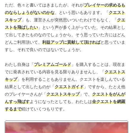
ただ、色々と書いてはきましたが、それが
プレイヤーの求めるも
のならしょうがないのかな
、という思いもあります。「
クエスト
スキップ
」も、運営さんが突然思いついたわけでもなく、「
クエ
ストを飛ばしたい
」という声が多く上がっていた、その結果とし
て出してきたものなのでしょうから、そう思っていた方にはどん
どんご利用頂いて、
利益アップに貢献して頂ければ
と思っていま
すし、それで良いのではないでしょうか。
わたし自身は「
プレミアムゴールド
」を購入することは、現在ま
でに発表されている内容を見る限りありませんし、「
クエストス
キップ
」を利用することもありません。クエストを楽しんでいる
結果として出したものが「
クエストガイド
」ですから、たとえ他
のプレイヤーさんが「
クエストスキップ
」で、
クエストをがんが
んすっ飛ばす
ようになったとしても、わたしは
全クエストを網羅
するまで
続けていくつもりです。