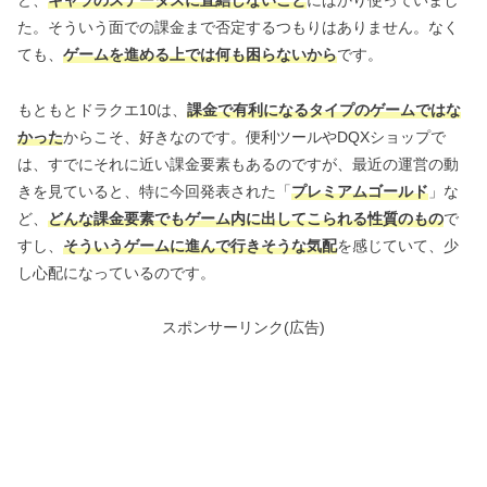
ど、
キャラのステータスに直結しないこと
にばかり使っていまし
た。そういう面での課金まで否定するつもりはありません。なく
ても、
ゲームを進める上では何も困らないから
です。
もともとドラクエ10は、
課金で有利になるタイプのゲームではな
かった
からこそ、好きなのです。便利ツールやDQXショップで
は、すでにそれに近い課金要素もあるのですが、最近の運営の動
きを見ていると、特に今回発表された「
プレミアムゴールド
」な
ど、
どんな課金要素でもゲーム内に出してこられる性質のもの
で
すし、
そういうゲームに進んで行きそうな気配
を感じていて、少
し心配になっているのです。
スポンサーリンク(広告)