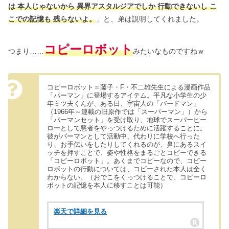
は 本人じゃないから 異界アスタルジアでしか 行動できないし こ
こでの記憶も 残らないよ。
」と、弟は説明してくれました。
コピーロボット
つまり……
みたいなものですねｗ
コピーロボット＝藤子・F・不二雄先生による漫画作品
「パーマン」に登場するアイテム。平凡な小学生の少
年ミツ夫くんが、ある日、宇宙人の「バードマン」
（1966年～連載の旧原作では「スーパーマン」）から
「パーマンセット」を受け取り、地球でスーパーヒー
ローとして悪者をやっつけるために活躍することに。
彼がパーマンとして活動中、代わりに学校へ行った
り、お手伝いをしたりしてくれるのが、鼻にあるスイ
ッチを押すことで、姿や性格をまるごとコピーできる
「コピーロボット」。あくまでコピーなので、コピー
ロボットの行動については、コピーされた本人は全く
わからない。（おでこをくっつけることで、コピーロ
ボットの記憶を本人に移すことは可能）
楽天で詳細を見る