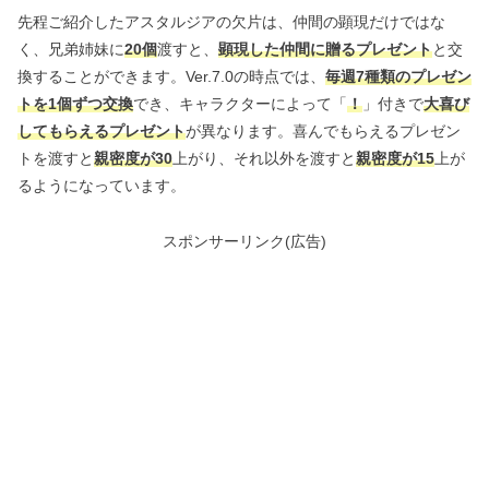
先程ご紹介したアスタルジアの欠片は、仲間の顕現だけではな
く、兄弟姉妹に
20個
渡すと、
顕現した仲間に贈るプレゼント
と交
換することができます。Ver.7.0の時点では、
毎週7種類のプレゼン
トを1個ずつ交換
でき、キャラクターによって「
！
」付きで
大喜び
してもらえるプレゼント
が異なります。喜んでもらえるプレゼン
トを渡すと
親密度が30
上がり、それ以外を渡すと
親密度が15
上が
るようになっています。
スポンサーリンク(広告)