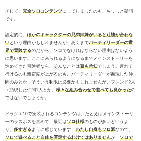
そして、
完全ソロコンテンツ
にしてしまったのも、ちょっと疑問
です。
設定的に、
ほかのキャラクターの兄弟姉妹がいると辻褄が合わな
い
という理由かもしれませんが、あくまで
パーティリーダーの世
界で冒険する
のだから、ソロでなければならない理由はないよう
に思います。ここに来られるようになるまでメインストーリーを
進めてきた冒険者なら、そんなことは
百も承知
でしょう。連れて
行けるのも親密度が上がるのも、パーティリーダーが顕現した仲
間のみとか、そういう制限は必要かもしれませんが、フレンド2人
＋顕現した仲間1人とか、
様々な組み合わせで遊べても良かった
の
ではないでしょうか。
ドラクエ10で実装されるコンテンツは、たとえばメインストーリ
ーのラスボスを含めて、最近は
ソロ仕様
のものが多いというよ
り、
多すぎる
ように感じています。
わたし自身もソロ派
なので、
ソロで遊べること自体を否定するわけではありません
が、
ソロで