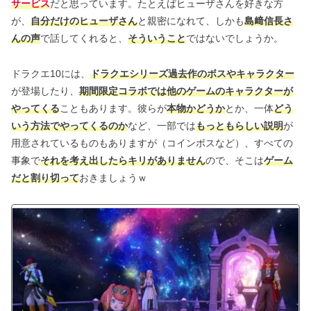
サービス
だと思っています。たとえばヒューザさんを好きな方
が、
自分だけのヒューザさん
と親密になれて、しかも
島﨑信長さ
んの声
で話してくれると、
そういうこと
ではないでしょうか。
ドラクエ10には、
ドラクエシリーズ過去作のボスやキャラクター
が登場したり、
期間限定コラボでは他のゲームのキャラクターが
やってくる
こともあります。彼らが
本物かどうか
とか、一体
どう
いう方法でやってくるのか
など、一部では
もっともらしい説明
が
用意されているものもありますが（コインボスなど）、すべての
事象で
それを考え出したらキリがありません
ので、そこは
ゲーム
だと割り切って
おきましょうｗ