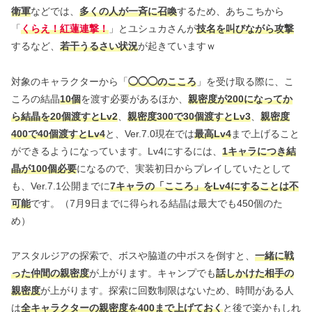
衛軍
などでは、
多くの人が一斉に召喚
するため、あちこちから
「
くらえ！紅蓮連撃！
」とユシュカさんが
技名を叫びながら攻撃
するなど、
若干うるさい状況
が起きていますｗ
対象のキャラクターから「
◯
◯
◯
のこころ
」を受け取る際に、こ
ころの結晶
10個
を渡す必要があるほか、
親密度が200になってか
ら結晶を20個渡すとLv2
、
親密度300で30個渡すとLv3
、
親密度
400で40個渡すとLv4
と、Ver.7.0現在では
最高Lv4
まで上げること
ができるようになっています。Lv4にするには、
1キャラにつき結
晶が100個必要
になるので、実装初日からプレイしていたとして
も、Ver.7.1公開までに
7キャラの「こころ」をLv4にすることは不
可能
です。（7月9日までに得られる結晶は最大でも450個のた
め）
アスタルジアの探索で、ボスや脇道の中ボスを倒すと、
一緒に戦
った仲間の親密度
が上がります。キャンプでも
話しかけた相手の
親密度
が上がります。探索に回数制限はないため、時間がある人
は
全キャラクターの親密度を400まで上げておく
と後で楽かもしれ