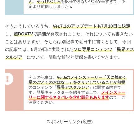
ん
、
そうびぶくろ
を拡張できない状況が辛すぎて、予
定より前倒ししましたｗ
そうこうしているうち、
Ver.7.1のアップデートも7月10日に決定
し、
超DQXTV
で詳細が発表されました。それについても書きたい
ことはありますが、そちらは別記事で近日中に書くとして、今回
の記事では、5月19日に実装された
ソロ専用コンテンツ
「
異界アス
タルジア
」について、簡単な解説と所感を書いておきます。
今回の記事は、
Ver.6のメインストーリー「天に煌めく
星のごとくのおはなし」をクリアしていることが前提
のコンテンツ「
異界アスタルジア
」に関する内容で
す。登場キャラクターを紹介する上で、
メインストー
リーに関するネタバレを含む部分もあります
ので、ご
注意ください。
スポンサーリンク(広告)