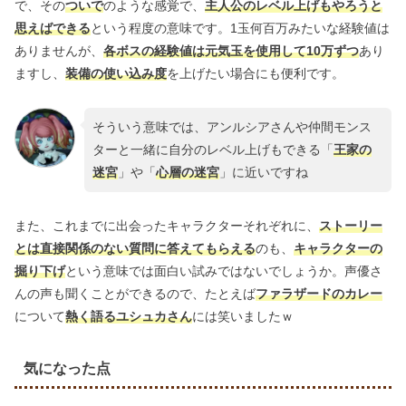
で、その
ついで
のような感覚で、
主人公のレベル上げもやろうと
思えばできる
という程度の意味です。1玉何百万みたいな経験値は
ありませんが、
各ボスの経験値は元気玉を使用して10万ずつ
あり
ますし、
装備の使い込み度
を上げたい場合にも便利です。
そういう意味では、アンルシアさんや仲間モンス
ターと一緒に自分のレベル上げもできる「
王家の
迷宮
」や「
心層の迷宮
」に近いですね
また、これまでに出会ったキャラクターそれぞれに、
ストーリー
とは直接関係のない質問に答えてもらえる
のも、
キャラクターの
掘り下げ
という意味では面白い試みではないでしょうか。声優さ
んの声も聞くことができるので、たとえば
ファラザードのカレー
について
熱く語るユシュカさん
には笑いましたｗ
気になった点