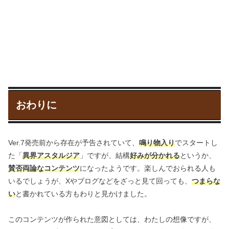
おわりに
Ver.7発売前から存在が予告されていて、
鳴り物入り
でスタートし
た「
異界アスタルジア
」ですが、結構
好みが分かれる
というか、
賛否両論なコンテンツ
になったようです。楽しんでおられる人も
いるでしょうが、Xやブログなどをざっと見て回っても、
つまらな
い
と書かれている方もわりと見かけました。
このコンテンツが作られた意図としては、わたしの想像ですが、