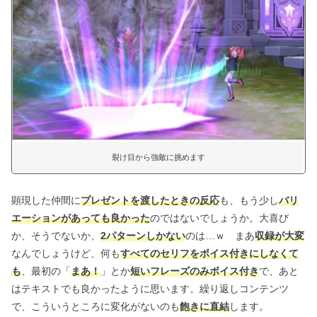
裂け目から強敵に挑めます
顕現した仲間に
プレゼントを渡したときの反応
も、もう少し
バリ
エーションがあっても良かった
のではないでしょうか。大喜び
か、そうでないか、
2パターンしかない
のは…ｗ まあ
収録が大変
なんでしょうけど、何も
すべてのセリフをボイス付きにしなくて
も
、最初の「
まあ！
」とか
短いフレーズのみボイス付き
で、あと
はテキストでも良かったように思います。繰り返しコンテンツ
で、こういうところに変化がないのも
飽きに直結
します。