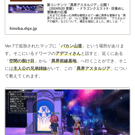
新コンテンツ「異界アスタルジア」公開！
（2024/5/20 更新） - ドラゴンクエストX - 目覚めし
冒険者の広場
これまでに出会った仲間を顕現させて一緒に異界を冒険する「異
界アスタルジア」が、ついに登場！※ 2024/5/20 「アスタルジ
アの破片」などについて、補足を追記しました。詳しくは 『 こ
ちら 』 をご覧ください。
hiroba.dqx.jp
Ver.7で追加されたマップに「
バカン山道
」という場所がありま
す。そこにいるドワーフの
アデフィさん
と話すと、近くにある
「
空間の裂け目
」から「
異界前線基地
」へ行くことができ、そこ
には
主人公の兄弟姉妹
がいて、この「
異界アスタルジア
」につい
て教えてくれます。