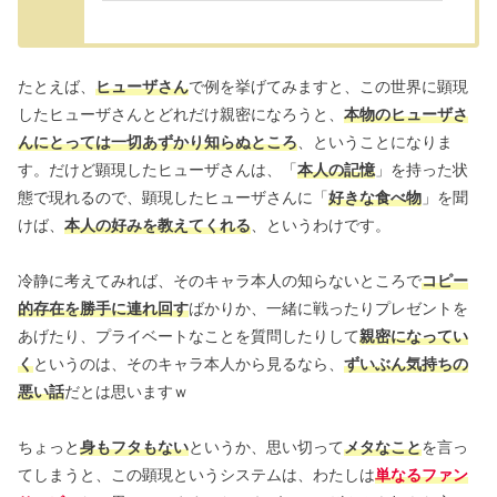
たとえば、
ヒューザさん
で例を挙げてみますと、この世界に顕現
したヒューザさんとどれだけ親密になろうと、
本物のヒューザさ
んにとっては一切あずかり知らぬところ
、ということになりま
す。だけど顕現したヒューザさんは、「
本人の記憶
」を持った状
態で現れるので、顕現したヒューザさんに「
好きな食べ物
」を聞
けば、
本人の好みを教えてくれる
、というわけです。
冷静に考えてみれば、そのキャラ本人の知らないところで
コピー
的存在を勝手に連れ回す
ばかりか、一緒に戦ったりプレゼントを
あげたり、プライベートなことを質問したりして
親密になってい
く
というのは、そのキャラ本人から見るなら、
ずいぶん気持ちの
悪い話
だとは思いますｗ
ちょっと
身もフタもない
というか、思い切って
メタなこと
を言っ
てしまうと、この顕現というシステムは、わたしは
単なるファン