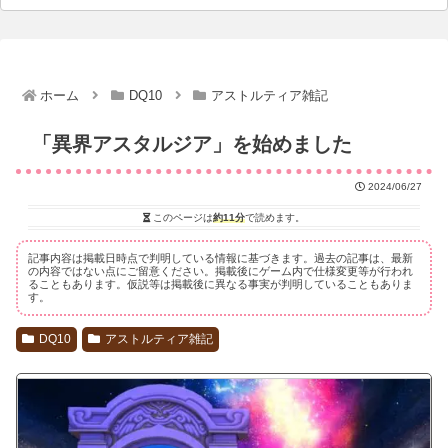
ホーム
DQ10
アストルティア雑記
「異界アスタルジア」を始めました
2024/06/27
このページは
約11分
で読めます。
記事内容は掲載日時点で判明している情報に基づきます。過去の記事は、最新
の内容ではない点にご留意ください。掲載後にゲーム内で仕様変更等が行われ
ることもあります。仮説等は掲載後に異なる事実が判明していることもありま
す。
DQ10
アストルティア雑記