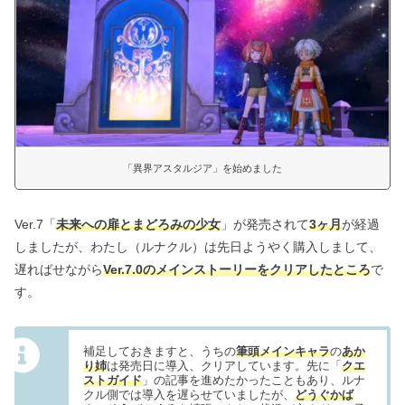
「異界アスタルジア」を始めました
Ver.7「
未来への扉とまどろみの少女
」が発売されて
3ヶ月
が経過
しましたが、わたし（ルナクル）は先日ようやく購入しまして、
遅ればせながら
Ver.7.0のメインストーリーをクリアしたところ
で
す。
補足しておきますと、うちの
筆頭メインキャラ
の
あか
り姉
は発売日に導入、クリアしています。先に「
クエ
ストガイド
」の記事を進めたかったこともあり、ルナ
クル側では導入を遅らせていましたが、
どうぐかば