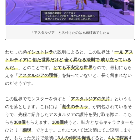
「アスタルジア」と名付けたのは兄弟姉妹でしたｗ
わたしの弟
イシュトレラ
の説明によると、この世界は「
一見 アス
トルティアに 似た世界だけど 全く異なる法則で 成り立っている
んだ。
」とのことです。
とても不安定な世界
なので、最初にもら
える「
アスタルジアの護符
」を持っていないと、長く留まれない
のだそうです。
この世界でモンスターを倒すと「
アスタルジアの欠片
」というも
のを落とします。これには「
創生のチカラ
」が内包されているそ
うで、先程ご紹介したアスタルジアの護符を受け取る際に、こち
らも
300個
もらえます。
100個
使うと、味方となるキャラクターを
ひとり「
顕現
」できます。これについては次節にてご説明します
が、もらった欠片で最初に
3人の仲間を顕現
すると、
4人で探索
す