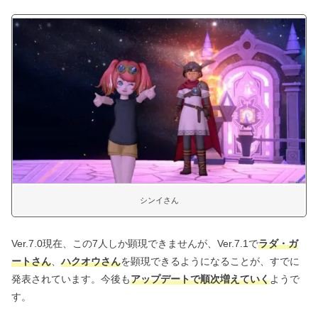
シンイさん
Ver.7.0現在、この7人しか顕現できませんが、Ver.7.1で
ラダ・ガ
ートさん
、
ハクオウさん
を顕現できるようになることが、すでに
発表されています。今後も
アップデートで順次増えていく
ようで
す。