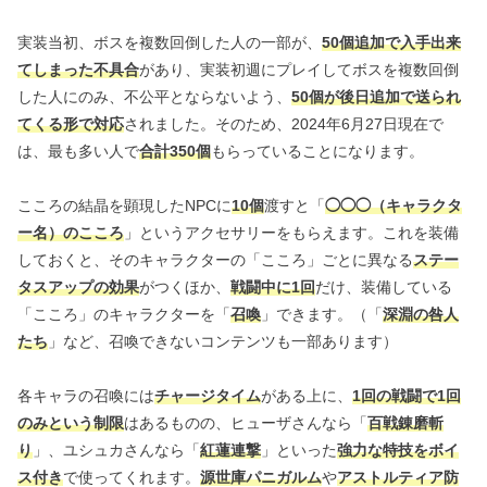
実装当初、ボスを複数回倒した人の一部が、
50個追加で入手出来
てしまった不具合
があり、実装初週にプレイしてボスを複数回倒
した人にのみ、不公平とならないよう、
50個が後日追加で送られ
てくる形で対応
されました。そのため、2024年6月27日現在で
は、最も多い人で
合計350個
もらっていることになります。
こころの結晶を顕現したNPCに
10個
渡すと「
◯◯◯（キャラクタ
ー名）のこころ
」というアクセサリーをもらえます。これを装備
しておくと、そのキャラクターの「こころ」ごとに異なる
ステー
タスアップの効果
がつくほか、
戦闘中に1回
だけ、装備している
「こころ」のキャラクターを「
召喚
」できます。（「
深淵の咎人
たち
」など、召喚できないコンテンツも一部あります）
各キャラの召喚には
チャージタイム
がある上に、
1回の戦闘で1回
のみという制限
はあるものの、ヒューザさんなら「
百戦錬磨斬
り
」、ユシュカさんなら「
紅蓮連撃
」といった
強力な特技をボイ
ス付き
で使ってくれます。
源世庫パニガルム
や
アストルティア防