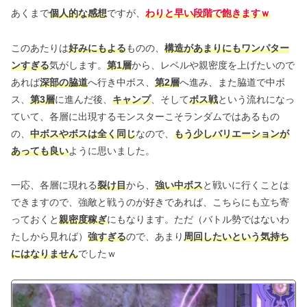
あくまで
個人的な感想
ですが、
わりと早い段階で飽きますｗ
このあたりは
好みにもよる
ものの、
構造があまりにもワンパター
ンすぎる
気がします。
第1層
から、レベルや親密度を上げたいので
あれば
深部の脇道
へ行き中ボス、
第2層
へ進み、また脇道で中ボ
ス、
第3層
に進んだ後、
キャンプ
、そして
ボス戦
という流れになっ
ていて、各層に出現するモンスターこそランダムではあるもの
の、
中ボスやボスは全く同じ
なので、
もう少しバリエーションが
あっても良い
ように思いました。
一応、各層に現れる
裂け目
から、
強い中ボス
と戦いに行くことは
できますので、強敵と戦うのが好きであれば、こちらにも立ち寄
っておくと
親密度稼ぎ
にもなります。ただ（バトル勢ではないわ
たしから見れば）
強すぎる
ので、あまり
周回したいという気持ち
にはなりません
でしたｗ