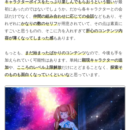
キャラクターボイスをたっぷり楽しんでもらおうという狙い
が最
初にあったのではないでしょうか。だから各キャラクターとの会
話だけでなく、
仲間の組み合わせに応じての会話
などもあり、そ
れぞれに
かなりの数のセリフ
が用意されていて、その点は素直に
すごいと思うものの、そこに力を入れすぎて
肝心のコンテンツ内
容が薄くなってしまった感
もあります。
もっとも、
まだ始まったばかりのコンテンツ
なので、今後も手を
加えられていく可能性はあります。単純に
顕現キャラクターの追
加
や、
こころのレベル上限解放
だけにとどまることなく、
探索そ
のものも面白くなっていくといいな
と思っています。