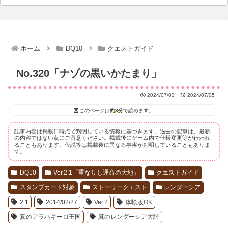
ホーム
DQ10
クエストガイド
No.320「ナゾの黒いかたまり」
2024/07/03
2024/07/05
このページは
約3分
で読めます。
記事内容は掲載日時点で判明している情報に基づきます。過去の記事は、最新
の内容ではない点にご留意ください。掲載後にゲーム内で仕様変更等が行われ
ることもあります。仮説等は掲載後に異なる事実が判明していることもありま
す。
DQ10
Ver.2.1「重なりし運命の大地」
クエストガイド
スタンプカード対象
ストーリークエスト
レンダーシア
2.1
2014/02/27
Ver.2
体験版OK
真のアラハギーロ王国
真のレンダーシア大陸