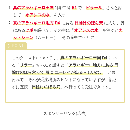
真のアラハギーロ王国
1階 中庭
E4
で「
ビラール
」さんと話
して「
オアシスの水
」を入手
真のアラハギーロ地方
D4
にある
日除けのほら穴
に入り、奥
にある
ツボ
を調べて、その中に「
オアシスの水
」を注ぐと
カ
ットシーン
（ムービー）、その途中でクリア
このクエストについては、
真のアラハギーロ王国
D4
にい
る「
リラー
」ちゃんと話すと「
アラハギーロ地方にある 日
除けのほら穴って 所に ユーレイが出るらしいの。
」と言
われて、それが受注場所のヒントになっていますが、話さ
ずに直接「
日除けのほら穴
」へ行っても受注できます。
スポンサーリンク(広告)