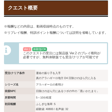
クエスト概要
※報酬などの内容は、動画収録時点のものです。
※リプレイ報酬、特訓ポイント報酬については説明を省略しています。
Ver.2
体験版OK
このクエストの受注には製品版 Ver.2 のプレイ権利が
必要ですが、無料体験版でも受注/クリアが可能です
受注/クリア条件
運命の振り子を入手
真のアラハギーロ地方 D4 日除けのほら穴に入る
シリーズ名
アラハギーロの夜明け
依頼NPC
日除けのほら穴にあるツボの中の「黒いかたまり」
所要時間
5～10分程度
初回報酬
ふしぎな海草: 5
経験値: 40800 / 名声値: 32