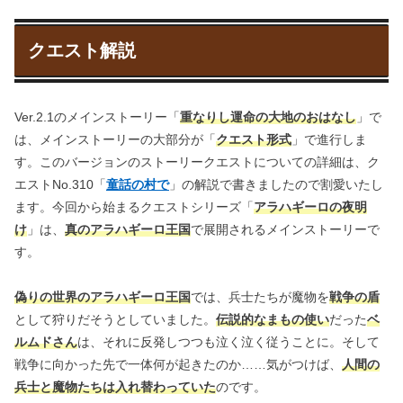
クエスト解説
Ver.2.1のメインストーリー「
重なりし運命の大地のおはなし
」で
は、メインストーリーの大部分が「
クエスト形式
」で進行しま
す。このバージョンのストーリークエストについての詳細は、ク
エストNo.310「
童話の村で
」の解説で書きましたので割愛いたし
ます。今回から始まるクエストシリーズ「
アラハギーロの夜明
け
」は、
真のアラハギーロ王国
で展開されるメインストーリーで
す。
偽りの世界のアラハギーロ王国
では、兵士たちが魔物を
戦争の盾
として狩りだそうとしていました。
伝説的なまもの使い
だった
ベ
ルムドさん
は、それに反発しつつも泣く泣く従うことに。そして
戦争に向かった先で一体何が起きたのか……気がつけば、
人間の
兵士と魔物たちは入れ替わっていた
のです。