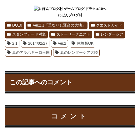
にほんブログ村
DQ10
Ver.2.1「重なりし運命の大地」
クエストガイド
スタンプカード対象
ストーリークエスト
レンダーシア
2.1
2014/02/27
Ver.2
体験版OK
真のアラハギーロ王国
真のレンダーシア大陸
この記事へのコメント
コメント