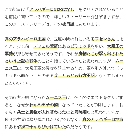
この記事は「
アラハギーロのおはなし
」をクリアされていること
を前提に書いているので、詳しいストーリー紹介は省きますが、
このクエストシリーズは、その
後日談
にあたります。
真のアラハギーロ王国
で、玉座の間の前にいる
モフセンさん
によ
ると、少し前、
デフェル荒野
にある
ピラミッド
を狙い、
大魔王の
軍勢
が押し寄せてきたそうです。それが
魔物たちが駆り出された
という上記の戦争
のことを指しているのだと思われますが、
ムー
ニス王
は、大魔王軍の侵攻を阻止するため、軍を引き連れてピラ
ミッドへ向かい、そのまま
兵士ともども行方不明
となってしまっ
たといいます。
その行方不明になった
ムーニス王
は、今回のクエストをクリアす
ると、なぜか
わかめ王子の姿
になっていたことが判明します。お
そらく
兵士と魔物が入れ替わったのと同時期
だと思われますが、
偽りの世界に取り残されたわけでもなく、
真のアラハギーロ地方
にある
砂漠で干からびかけていた
のだそうです。