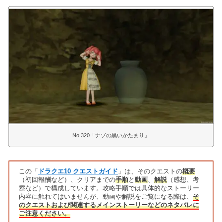
No.320「ナゾの黒いかたまり」
この「
ドラクエ10 クエストガイド
」は、そのクエストの
概要
（初回報酬など）、クリアまでの
手順
と
動画
、
解説
（感想、考
察など）で構成しています。攻略手順では具体的なストーリー
内容に触れてはいませんが、動画や解説をご覧になる際は、
そ
のクエストおよび関連するメインストーリーなどのネタバレに
ご注意ください。