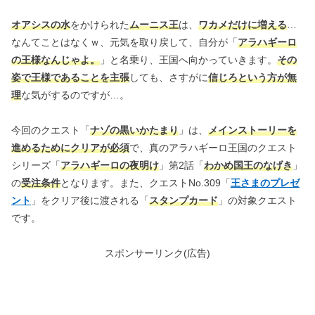
オアシスの水
をかけられた
ムーニス王
は、
ワカメだけに増える
…
なんてことはなくｗ、元気を取り戻して、自分が「
アラハギーロ
の王様なんじゃよ。
」と名乗り、王国へ向かっていきます。
その
姿で王様であることを主張
しても、さすがに
信じろという方が無
理
な気がするのですが…。
今回のクエスト「
ナゾの黒いかたまり
」は、
メインストーリーを
進めるためにクリアが必須
で、真のアラハギーロ王国のクエスト
シリーズ「
アラハギーロの夜明け
」第2話「
わかめ国王のなげき
」
の
受注条件
となります。また、クエストNo.309「
王さまのプレゼ
ント
」をクリア後に渡される「
スタンプカード
」の対象クエスト
です。
スポンサーリンク(広告)