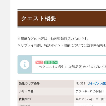
クエスト概要
※報酬などの内容は、動画収録時点のものです。
※リプレイ報酬、特訓ポイント報酬については説明を省略
Ver.2
体験版OK
このクエストの受注には製品版 Ver.2 のプ
受注/クリア条件
No.323「
カレヴァン捜
シリーズ名
アラハギーロの夜明け
依頼NPC
真のアラハギーロ王国 3