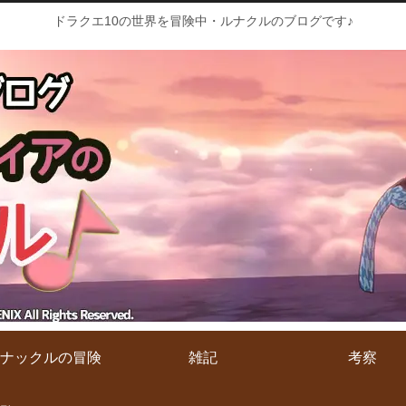
ドラクエ10の世界を冒険中・ルナクルのブログです♪
ナックルの冒険
雑記
考察