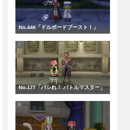
No.446「ドルボードブースト！」
No.177「パシれ！ バトルマスター」