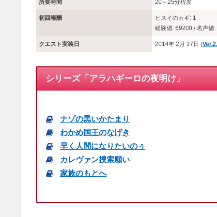
所要時間
20～25分程度
初回報酬
ヒスイのカギ: 1
経験値: 69200 / 名声値: 
クエスト実装日
2014年 2月 27日 (
Ver.2
シリーズ「アラハギーロの夜明け」
ナゾの黒いかたまり
わかめ国王のなげき
早く人間になりたいのぅ
カレヴァン捜索願い
家族のもとへ