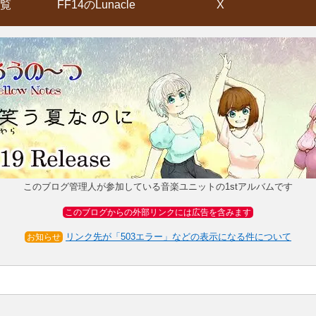
覧
FF14のLunacle
X
このブログ管理人が参加している音楽ユニットの1stアルバムです
このブログからの外部リンクには広告を含みます
リンク先が「503エラー」などの表示になる件について
お知らせ