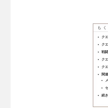
もく
ク
ク
戦
ク
ク
関
続