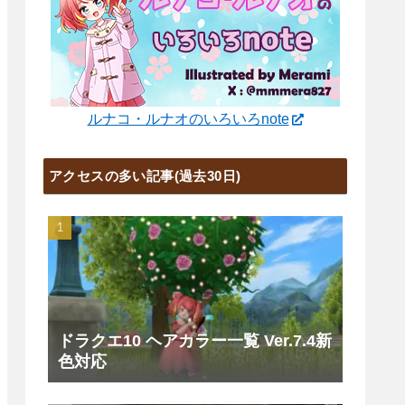
ルナコ・ルナオのいろいろnote
アクセスの多い記事(過去30日)
ドラクエ10 ヘアカラー一覧 Ver.7.4新
色対応