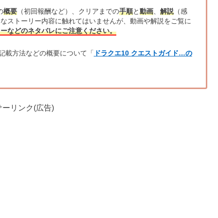
の
概要
（初回報酬など）、クリアまでの
手順
と
動画
、
解説
（感
的なストーリー内容に触れてはいませんが、動画や解説をご覧に
リーなどのネタバレにご注意ください。
記載方法などの概要について「
ドラクエ10 クエストガイド…の
ーリンク(広告)