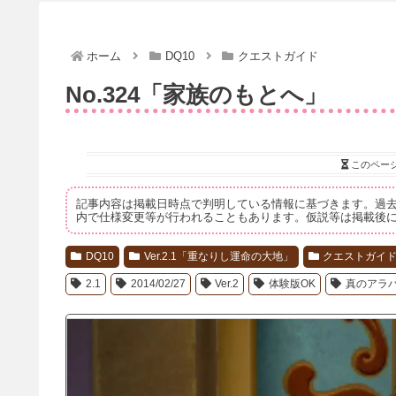
ホーム
DQ10
クエストガイド
No.324「家族のもとへ」
このペー
記事内容は掲載日時点で判明している情報に基づきます。過
内で仕様変更等が行われることもあります。仮説等は掲載後
DQ10
Ver.2.1「重なりし運命の大地」
クエストガイ
2.1
2014/02/27
Ver.2
体験版OK
真のアラ