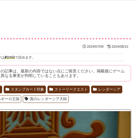
2024/07/09
2024/08/10
ジは
約10分
で読めます。
去の記事は、最新の内容ではない点にご留意ください。掲載後にゲーム
に異なる事実が判明していることもあります。
ド
スタンプカード対象
ストーリークエスト
レンダーシア
ハギーロ王国
真のレンダーシア大陸