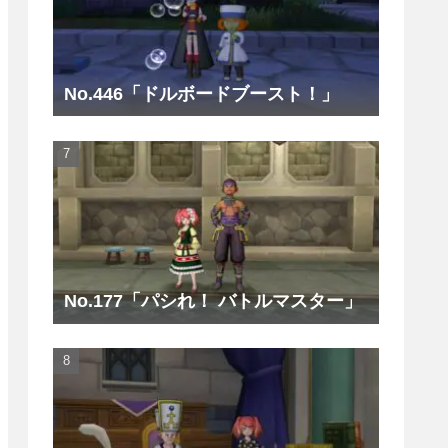
No.446「ドルボードブースト！」
No.177「パシれ！ バトルマスター」