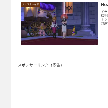
N
クエストガイド
ドラ
略手
トシ
対象