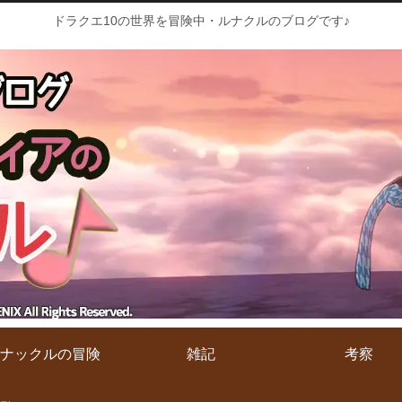
ドラクエ10の世界を冒険中・ルナクルのブログです♪
ナックルの冒険
雑記
考察