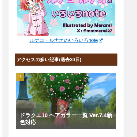
ルナコ・ルナオのいろいろnote
アクセスの多い記事(過去30日)
ドラクエ10 ヘアカラー一覧 Ver.7.4新
色対応