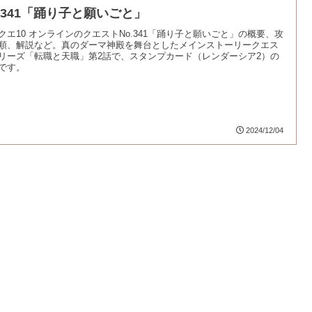
o.341「踊り子と願いごと」
クエ10 オンラインのクエストNo.341「踊り子と願いごと」の概要、攻
順、解説など。真のダーマ神殿を舞台としたメインストーリークエス
リーズ「転職と天職」第2話で、スタンプカード（レンダーシア2）の
です。
2024/12/04