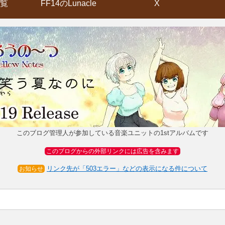
覧
FF14のLunacle
X
このブログ管理人が参加している音楽ユニットの1stアルバムです
このブログからの外部リンクには広告を含みます
リンク先が「503エラー」などの表示になる件について
お知らせ