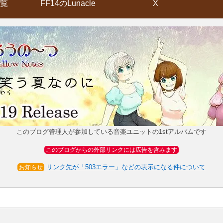
覧
FF14のLunacle
X
このブログ管理人が参加している音楽ユニットの1stアルバムです
このブログからの外部リンクには広告を含みます
リンク先が「503エラー」などの表示になる件について
お知らせ