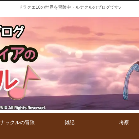
ドラクエ10の世界を冒険中・ルナクルのブログです♪
ナックルの冒険
雑記
考察