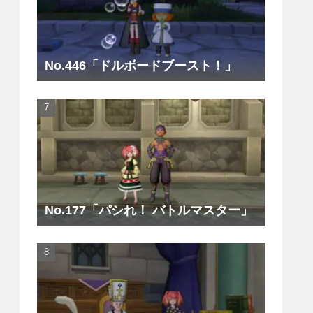
No.446「ドルボードブースト！」
No.177「パシれ！ バトルマスター」