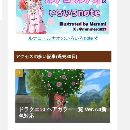
ルナコ・ルナオのいろいろnote
アクセスの多い記事(過去30日)
ドラクエ10 ヘアカラー一覧 Ver.7.4新
色対応