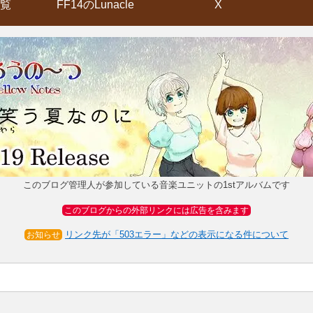
覧
FF14のLunacle
X
このブログ管理人が参加している音楽ユニットの1stアルバムです
このブログからの外部リンクには広告を含みます
リンク先が「503エラー」などの表示になる件について
お知らせ