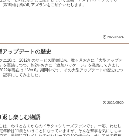
。第19回は風の町アズランをご紹介いたします。
2022/05/24
型アップデートの歴史
クエ10は、2012年のサービス開始以来、数ヶ月おきに「大型アップデ
」を実施しつつ、約2年おきに「追加パッケージ」を発売してきまし
2022年現在は「Ver.6」期間中です。その大型アップデートの歴史につ
、記事にしてみました。
2022/05/20
り返し楽しむ物語
しは、わりと古くからのドラクエシリーズファンです。一応、わたし
定年齢は11歳ということになっていますが、そんな些事を気にしちゃ
です←最初にプレイしたのがシリーズのどの作品か、そしてその機種