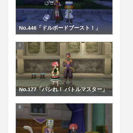
No.446「ドルボードブースト！」
No.177「パシれ！ バトルマスター」