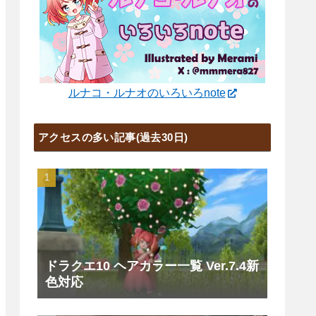
ルナコ・ルナオのいろいろnote
アクセスの多い記事(過去30日)
ドラクエ10 ヘアカラー一覧 Ver.7.4新
色対応