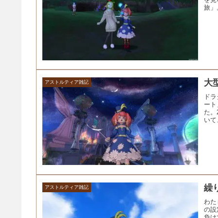
旅」
大
アストルティア雑記
ドラ
ート
た。
いて
繰
アストルティア雑記
わた
の設
負け