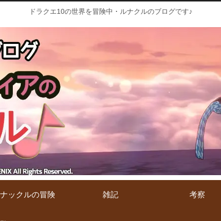
ドラクエ10の世界を冒険中・ルナクルのブログです♪
ナックルの冒険
雑記
考察