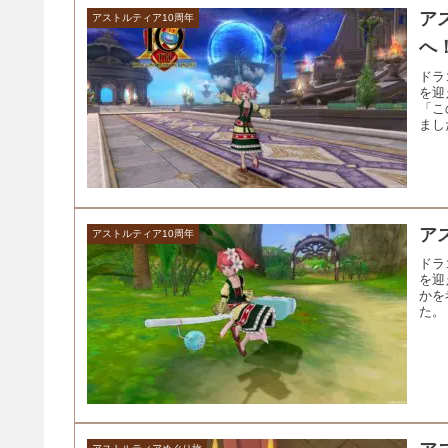
アス
アストルティア10周年
へ
ドラ
を迎
「こ
まし
アス
アストルティア10周年
ドラ
を迎
かを
た。