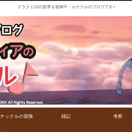
ドラクエ10の世界を冒険中・ルナクルのブログです♪
ナックルの冒険
雑記
考察