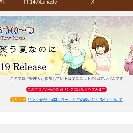
覧
FF14のLunacle
X
このブログ管理人が参加している音楽ユニットの1stアルバムです
このブログからの外部リンクには広告を含みます
リンク先が「503エラー」などの表示になる件について
お知らせ