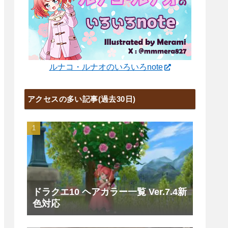
ルナコ・ルナオのいろいろnote
アクセスの多い記事(過去30日)
ドラクエ10 ヘアカラー一覧 Ver.7.4新
色対応