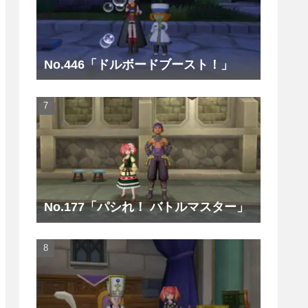
No.446「ドルボードブースト！」
No.177「パシれ！ バトルマスター」