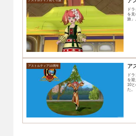
ア
アストルティアめぐり旅
ドラ
を見
旅」
アス
アストルティア10周年
ドラ
を迎
10
た。