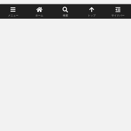
メニュー
ホーム
検索
トップ
サイドバー
プライバシーポリシー
お問い合わせ
© 2018-2026 Lunacle Moonlight All Rights Reserved.
記載されている会社名・製品名・システム名などは、各社の商標、または登録
商標です。
当サイトに掲載しているゲーム内画像、動画等は、株式会社スクウェア・エニ
ックスが提供する各サービスのガイドラインに沿って使用しています。無断転
載等を禁じます。