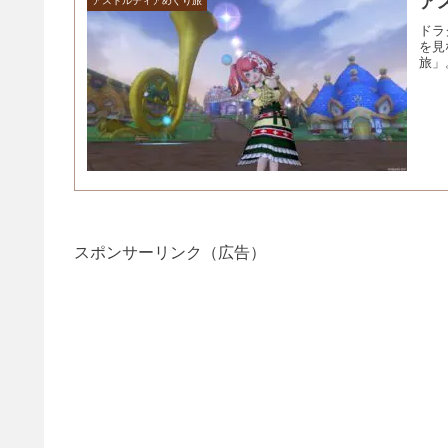
ア
アストルティアめぐり旅
ドラ
を見
旅」