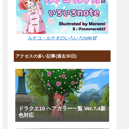
ルナコ・ルナオのいろいろnote
アクセスの多い記事(過去30日)
ドラクエ10 ヘアカラー一覧 Ver.7.4新
色対応