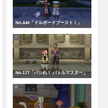
No.446「ドルボードブースト！」
No.177「パシれ！ バトルマスター」