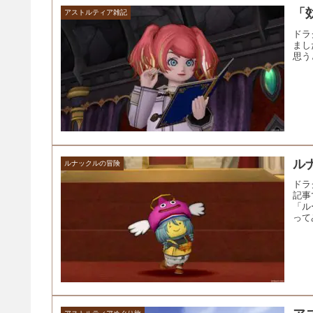
「
アストルティア雑記
ドラ
まし
思う
ル
ルナックルの冒険
ドラ
記事
「ル
って