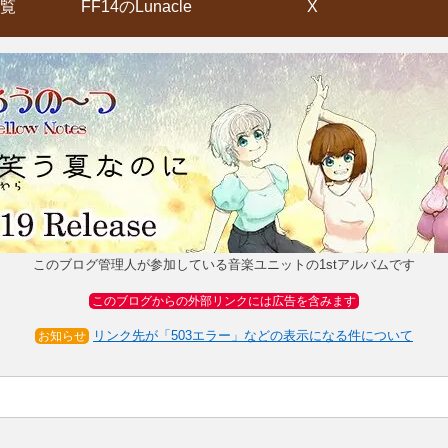
覧
FF14のLunacle
X
このブログ管理人が参加している音楽ユニットの1stアルバムです
このブログからの外部リンクには広告を含みます
リンク先が「503エラー」などの表示になる件について
お知らせ