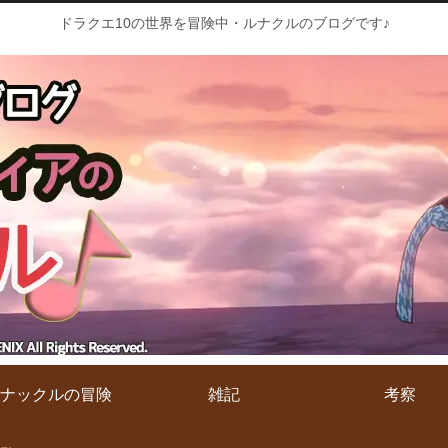
ドラクエ10の世界を冒険中・ルナクルのブログです♪
ナックルの冒険
雑記
考察