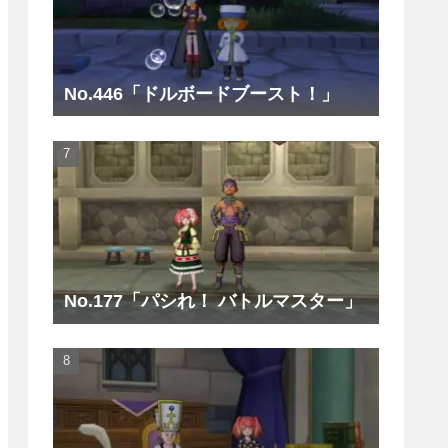
No.446「ドルボードブースト！」
No.177「パシれ！ バトルマスター」