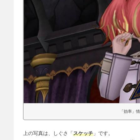
「効率」情
上の写真は、しぐさ「
スケッチ
」です。