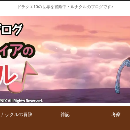
ドラクエ10の世界を冒険中・ルナクルのブログです♪
ナックルの冒険
雑記
考察