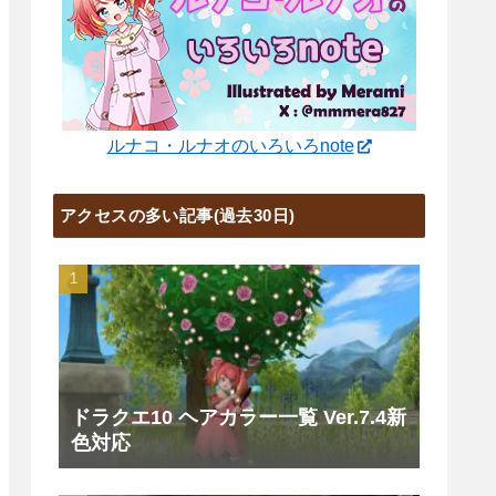
ルナコ・ルナオのいろいろnote
アクセスの多い記事(過去30日)
ドラクエ10 ヘアカラー一覧 Ver.7.4新
色対応