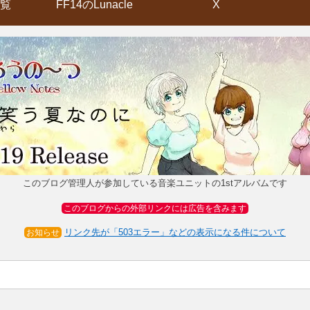
覧
FF14のLunacle
X
このブログ管理人が参加している音楽ユニットの1stアルバムです
このブログからの外部リンクには広告を含みます
リンク先が「503エラー」などの表示になる件について
お知らせ