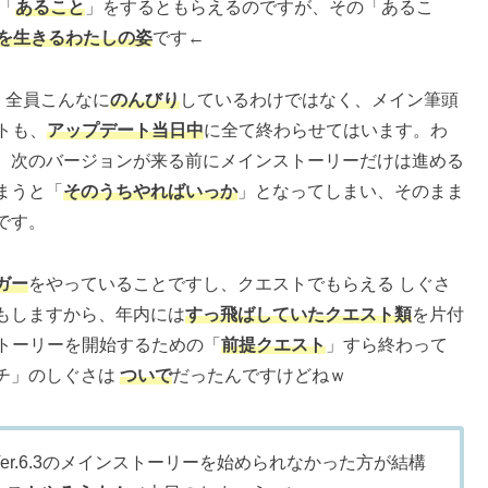
「
あること
」をするともらえるのですが、その「あるこ
3時代を生きるわたしの姿
です←
、全員こんなに
のんびり
しているわけではなく、メイン筆頭
ストも、
アップデート当日中
に全て終わらせてはいます。わ
、次のバージョンが来る前にメインストーリーだけは進める
まうと「
そのうちやればいっか
」となってしまい、そのまま
です。
ガー
をやっていることですし、クエストでもらえる しぐさ
もしますから、年内には
すっ飛ばしていたクエスト類
を片付
ンストーリーを開始するための「
前提クエスト
」すら終わって
チ」のしぐさは
ついで
だったんですけどねｗ
r.6.3のメインストーリーを始められなかった方が結構