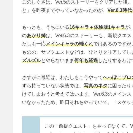
このしぐさは、Ver.5のストーリーをクリアした後、
と」を昨夜までやっていなかったのが、
Ver.6.
もっとも、うちにいる
16キャラ＋体験版1キャラ
が
の
あかり姉
は、Ver.6.3のストーリーも、新規クエ
たしも一応
メインキャラの端くれ
ではあるのですが
ものの、サブクエストなどは、ひとりクリアしてし
ズルズル
とやらないまま
何年も経過
したりするわけ
さすがに最近は、わたしもこうやって
へっぽこブロ
すら持っていない状態では、
写真のネタ
に困ったり
けてしまおうと考えてはいます。Ver.6.3のメイ
いなかったため、昨日それをやっていて、「スケッ
この「前提クエスト」をやってなくて、Ve