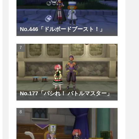
No.446「ドルボードブースト！」
No.177「パシれ！ バトルマスター」