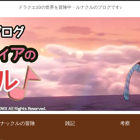
ドラクエ10の世界を冒険中・ルナクルのブログです♪
ナックルの冒険
雑記
考察