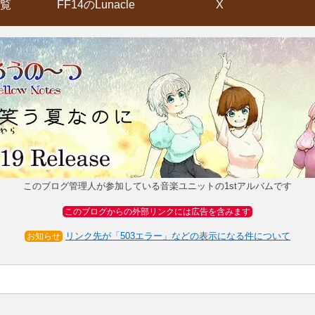
覧
FF14のLunacle
X
このブログ管理人が参加している音楽ユニットの1stアルバムです
このブログからの外部リンクには広告を含みます
リンク先が「503エラー」などの表示になる件について
お知らせ