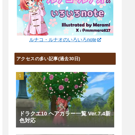
ルナコ・ルナオのいろいろnote
アクセスの多い記事(過去30日)
ドラクエ10 ヘアカラー一覧 Ver.7.4新
色対応