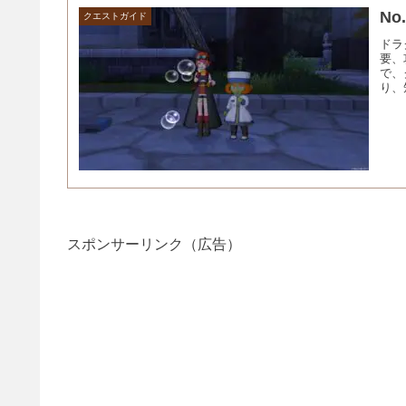
N
クエストガイド
ドラ
要、
で、
り、