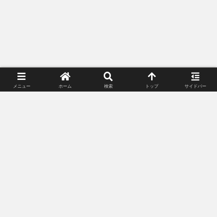
メニュー
ホーム
検索
トップ
サイドバー
プライバシーポリシー
お問い合わせ
© 2018-2026 Lunacle Moonlight All Rights Reserved.