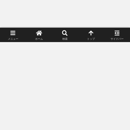
メニュー
ホーム
検索
トップ
サイドバー
プライバシーポリシー
お問い合わせ
© 2018-2026 Lunacle Moonlight All Rights Reserved.
記載されている会社名・製品名・システム名などは、各社の商標、または登録