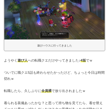
遊びハウスに行ってきました
ようやく
遊び人
への転職クエだけやってきました♪
4垢
でｗ
ついでに職クエ5話も終わらせたかったけど、ちょっと今日は時間
切れｗ
転職したら、久しぶりに
全員裸
で放り出されましたｗ
着られる装備あったかな？と思って持ち物を見てたら、着せ替え