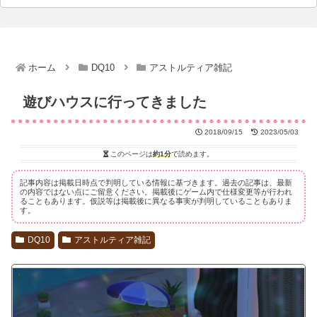
ホーム
DQ10
アストルティア雑記
遊びハウスに行ってきました
2018/09/15
2023/05/03
このページは
約1分
で読めます。
記事内容は掲載日時点で判明している情報に基づきます。過去の記事は、最新
の内容ではない点にご留意ください。掲載後にゲーム内で仕様変更等が行われ
ることもあります。仮説等は掲載後に異なる事実が判明していることもありま
す。
DQ10
アストルティア雑記