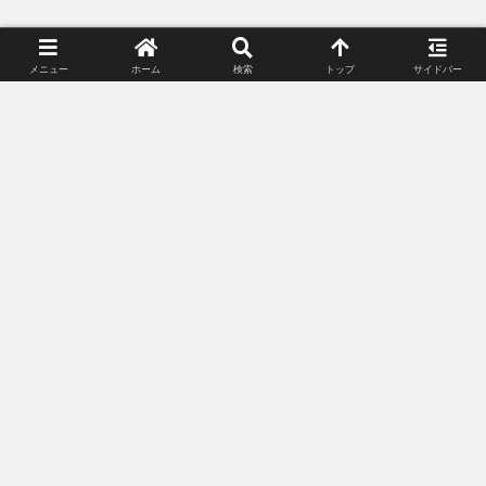
メニュー
ホーム
検索
トップ
サイドバー
プライバシーポリシー
お問い合わせ
© 2018-2026 Lunacle Moonlight All Rights Reserved.
記載されている会社名・製品名・システム名などは、各社の商標、または登録
商標です。
当サイトに掲載しているゲーム内画像、動画等は、株式会社スクウェア・エニ
ックスが提供する各サービスのガイドラインに沿って使用しています。無断転