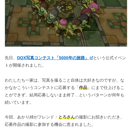
先日、
DQX写真コンテスト「5000年の旅路」
という公式イベン
トが開催されました。
わたしたち一家は、写真を撮ること自体は大好きなのですが、な
かなかこういうコンテストに応募する「
作品
」にまで仕上げるこ
とができず、結局応募しないまま終了…というパターンが何年も
続いています。
今回、あかり姉がフレンド・
とろさん
の撮影にお招きいただき、
応募作品の撮影に参加する機会に恵まれました。