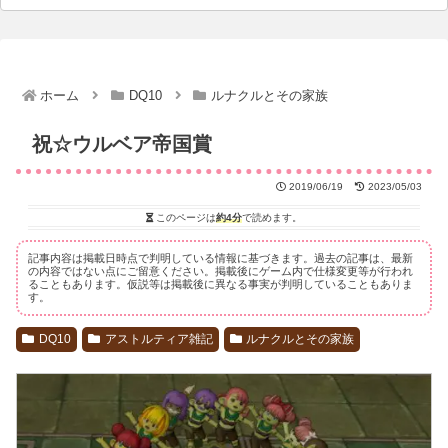
ホーム
DQ10
ルナクルとその家族
祝☆ウルベア帝国賞
2019/06/19
2023/05/03
このページは
約4分
で読めます。
記事内容は掲載日時点で判明している情報に基づきます。過去の記事は、最新
の内容ではない点にご留意ください。掲載後にゲーム内で仕様変更等が行われ
ることもあります。仮説等は掲載後に異なる事実が判明していることもありま
す。
DQ10
アストルティア雑記
ルナクルとその家族