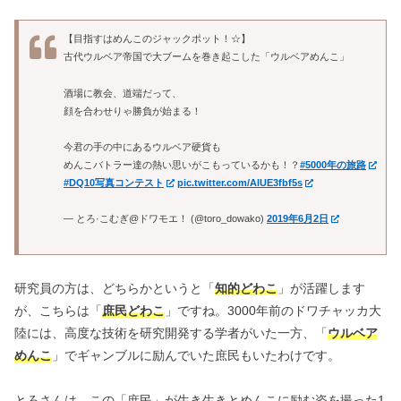
【目指すはめんこのジャックポット！☆】
古代ウルベア帝国で大ブームを巻き起こした「ウルベアめんこ」
酒場に教会、道端だって、
顔を合わせりゃ勝負が始まる！
今君の手の中にあるウルベア硬貨も
めんこバトラー達の熱い思いがこもっているかも！？
#5000年の旅路
#DQ10写真コンテスト
pic.twitter.com/AlUE3fbf5s
— とろ·こむぎ@ドワモエ！ (@toro_dowako)
2019年6月2日
研究員の方は、どちらかというと「
知的どわこ
」が活躍します
が、こちらは「
庶民どわこ
」ですね。3000年前のドワチャッカ大
陸には、高度な技術を研究開発する学者がいた一方、「
ウルベア
めんこ
」でギャンブルに励んでいた庶民もいたわけです。
とろさんは、この「庶民」が生き生きとめんこに励む姿を撮った1