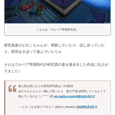
こちらは「ウルベア帝国研究員」
研究員姿のどわこちゃんが、実験していたり、話し合っていた
り、研究をさぼって遊んでいたりｗ
そんなウルベア帝国時代の研究員の姿を描き出した作品に仕上が
りました♪
個人的お気に入りの研究所写真はこの2枚笑
あかりちゃんにぶっ飛んで貰ったり、奥の子達は研究しているようで
遊んでいるのよ！( ᐢ˙꒳​˙ᐢ )笑
pic.twitter.com/oWErktGyNJ
— とろ·こむぎ@ドワモエ！ (@toro_dowako)
2019年6月3日