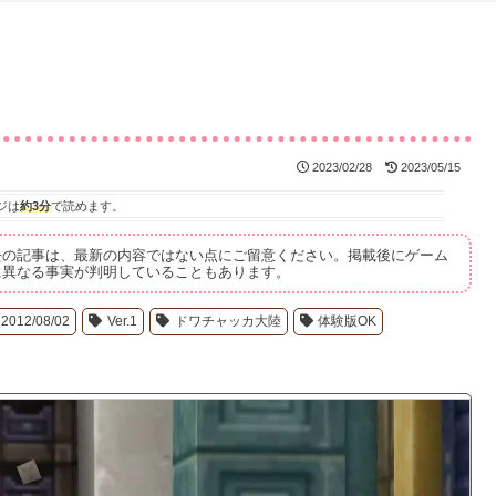
2023/02/28
2023/05/15
ジは
約3分
で読めます。
去の記事は、最新の内容ではない点にご留意ください。掲載後にゲーム
に異なる事実が判明していることもあります。
2012/08/02
Ver.1
ドワチャッカ大陸
体験版OK