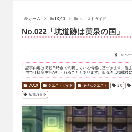
ホーム
DQ10
クエストガイド
No.022「坑道跡は黄泉の国」
このペー
記事内容は掲載日時点で判明している情報に基づきます。過
内で仕様変更等が行われることもあります。仮説等は掲載後
DQ10
クエストガイド
便せんクエスト
1.0
岳都ガタラ