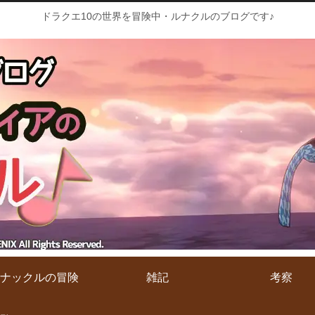
ドラクエ10の世界を冒険中・ルナクルのブログです♪
ナックルの冒険
雑記
考察