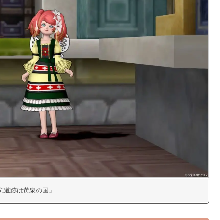
2「坑道跡は黄泉の国」