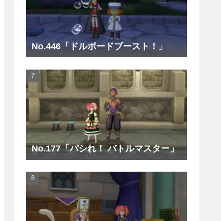
No.446「ドルボードブースト！」
No.177「パシれ！ バトルマスター」