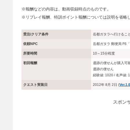
※報酬などの内容は、動画収録時点のものです。
※リプレイ報酬、特訓ポイント報酬については説明を省略
受注/クリア条件
岳都ガタラへ行けるこ
依頼NPC
岳都ガタラ 郵便局 F
所要時間
10～15分程度
初回報酬
遺跡の便せんが購入可
遺跡の便せん
経験値: 1020 / 名声値: 1
クエスト実装日
2012年 8月 2日 (
Ver.1.
スポンサ