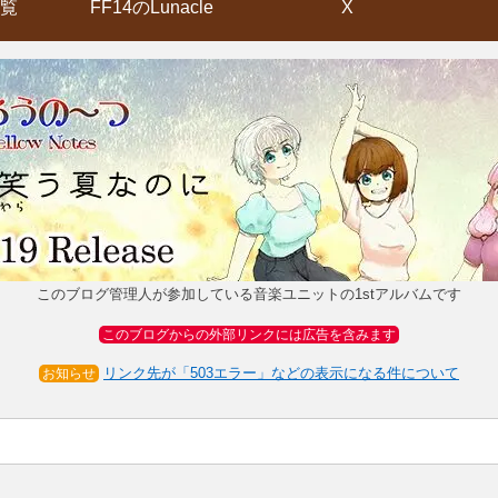
覧
FF14のLunacle
X
このブログ管理人が参加している音楽ユニットの1stアルバムです
このブログからの外部リンクには広告を含みます
リンク先が「503エラー」などの表示になる件について
お知らせ