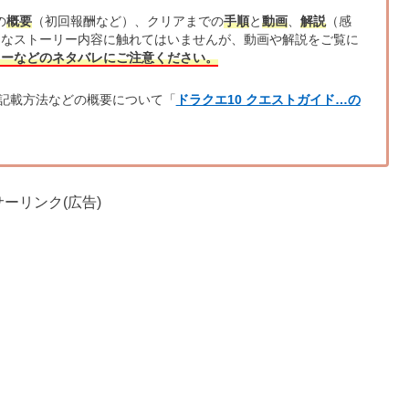
の
概要
（初回報酬など）、クリアまでの
手順
と
動画
、
解説
（感
的なストーリー内容に触れてはいませんが、動画や解説をご覧に
リーなどのネタバレにご注意ください。
記載方法などの概要について「
ドラクエ10 クエストガイド…の
ーリンク(広告)