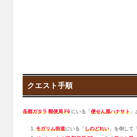
クエスト手順
岳都ガタラ
郵便局 F6
にいる「
便せん屋ハナサト
」
モガリム街道
にいる「
しのどれい
」を倒して