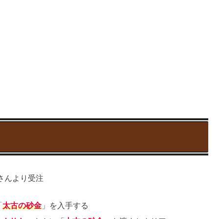
さんより受注
「
太古の砂金
」を入手する