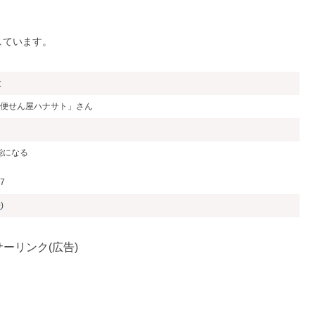
しています。
と
6「便せん屋ハナサト」さん
能になる
7
0
)
ーリンク(広告)