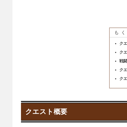
もく
ク
ク
戦
ク
ク
クエスト概要