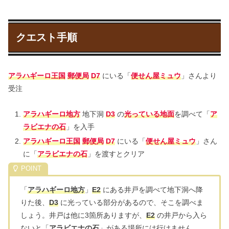
クエスト手順
アラハギーロ王国
郵便局
D7
にいる「
便せん屋ミュウ
」さんより
受注
アラハギーロ地方
地下洞
D3
の
光っている地面
を調べて「
ア
ラビエナの石
」を入手
アラハギーロ王国
郵便局
D7
にいる「
便せん屋ミュウ
」さん
に「
アラビエナの石
」を渡すとクリア
「
アラハギーロ地方
」
E2
にある井戸を調べて地下洞へ降
りた後、
D3
に光っている部分があるので、そこを調べま
しょう。井戸は他に3箇所ありますが、
E2
の井戸から入ら
ないと「
アラビエナの石
」がある場所には行けません。