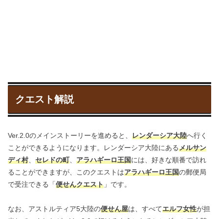
クエスト解説
Ver.2.0のメインストーリーを進めると、
レンダーシア大陸
へ行く
ことができるようになります。レンダーシア大陸にある
メルサン
ディ村
、
セレドの町
、
アラハギーロ王国
には、好きな順番で訪れ
ることができますが、このクエストは
アラハギーロ王国
の郵便局
で受注できる「
便せんクエスト
」です。
なお、アストルティア5大陸の
便せん屋
は、すべて
エルフ女性
が担