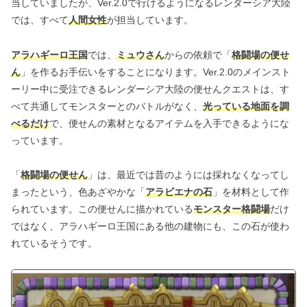
当していましたが、Ver.2.0で行けるようになるレンダーシア大陸
では、すべて
人間女性
が担当しています。
アラハギーロ王国
では、
ミュウさん
からの依頼で「
格闘場の便せ
ん
」を作るお手伝いをすることになります。Ver.2.0のメインスト
ーリー中に受注できるレンダーシア大陸の便せんクエストは、す
べて共通してモンスターとのバトルがなく、
光っている地面を調
べるだけ
で、便せんの素材となるアイテムを入手できるようにな
っています。
「
格闘場の便せん
」は、最近では昔のようには採れなくなってし
まったという、色あざやかな「
アラビエナの石
」を材料として作
られています。この便せんに描かれている
モンスター格闘場
だけ
ではなく、アラハギーロ王国にある他の建物にも、この石が使わ
れているそうです。