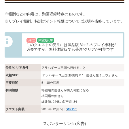
※報酬などの内容は、動画収録時点のものです。
※リプレイ報酬、特訓ポイント報酬については説明を省略しています。
Ver.2
体験版OK
このクエストの受注には製品版 Ver.2 のプレイ権利が
必要ですが、無料体験版でも受注/クリアが可能です
受注/クリア条件
アラハギーロ王国へ行けること
依頼NPC
アラハギーロ王国 郵便局 D7「便せん屋ミュウ」さん
所要時間
5～10分程度
初回報酬
格闘場の便せんが購入可能になる
格闘場の便せん
経験値: 2448 / 名声値: 34
クエスト実装日
2013年 12月 5日 (
Ver.2.0
)
スポンサーリンク(広告)