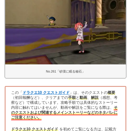
No.261「砂漠に眠る秘石」
この「
ドラクエ10 クエストガイド
」は、そのクエストの
概要
（初回報酬など）、クリアまでの
手順
と
動画
、
解説
（感想、考
察など）で構成しています。攻略手順では具体的なストーリー
内容に触れてはいませんが、動画や解説をご覧になる際は、
そ
のクエストおよび関連するメインストーリーなどのネタバレに
ご注意ください。
ドラクエ10 クエストガイド
を初めてご覧になる方は、記載方