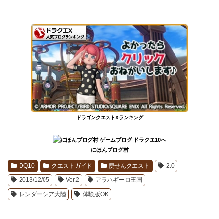
ドラゴンクエストXランキング
にほんブログ村
DQ10
クエストガイド
便せんクエスト
2.0
2013/12/05
Ver.2
アラハギーロ王国
レンダーシア大陸
体験版OK