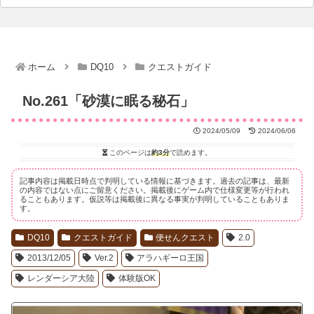
ホーム
DQ10
クエストガイド
No.261「砂漠に眠る秘石」
2024/05/09
2024/06/06
このページは
約3分
で読めます。
記事内容は掲載日時点で判明している情報に基づきます。過去の記事は、最新
の内容ではない点にご留意ください。掲載後にゲーム内で仕様変更等が行われ
ることもあります。仮説等は掲載後に異なる事実が判明していることもありま
す。
DQ10
クエストガイド
便せんクエスト
2.0
2013/12/05
Ver.2
アラハギーロ王国
レンダーシア大陸
体験版OK