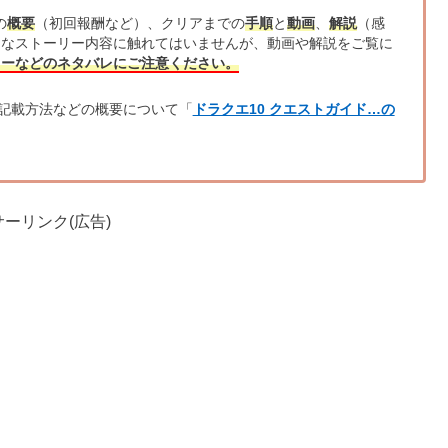
の
概要
（初回報酬など）、クリアまでの
手順
と
動画
、
解説
（感
的なストーリー内容に触れてはいませんが、動画や解説をご覧に
リーなどのネタバレにご注意ください。
記載方法などの概要について「
ドラクエ10 クエストガイド…の
ーリンク(広告)