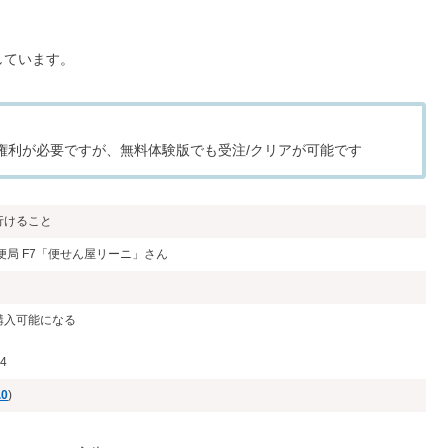
しています。
レイ権利が必要ですが、無料体験版でも受注/クリアが可能です
行けること
便局 F7「便せん屋リーニ」さん
購入可能になる
4
.0
)