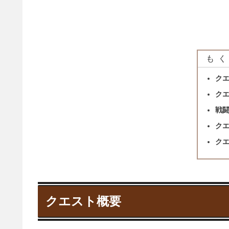
もく
ク
ク
戦
ク
ク
クエスト概要