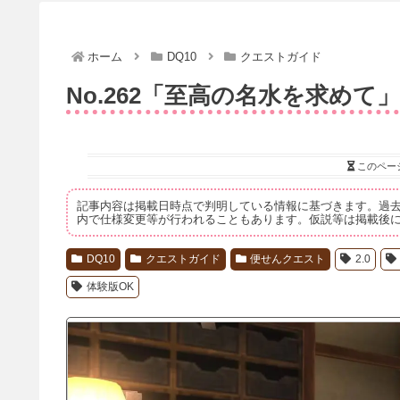
ホーム
DQ10
クエストガイド
No.262「至高の名水を求めて」
このペー
記事内容は掲載日時点で判明している情報に基づきます。過
内で仕様変更等が行われることもあります。仮説等は掲載後
DQ10
クエストガイド
便せんクエスト
2.0
体験版OK