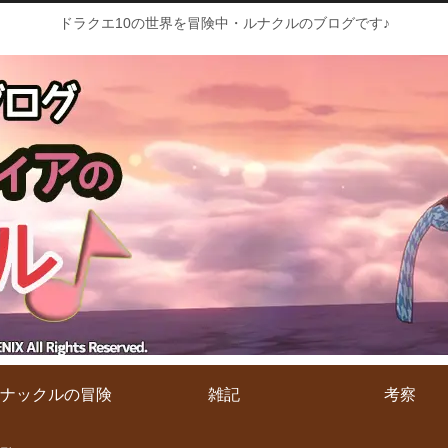
ドラクエ10の世界を冒険中・ルナクルのブログです♪
ナックルの冒険
雑記
考察