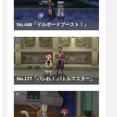
No.446「ドルボードブースト！」
No.177「パシれ！ バトルマスター」