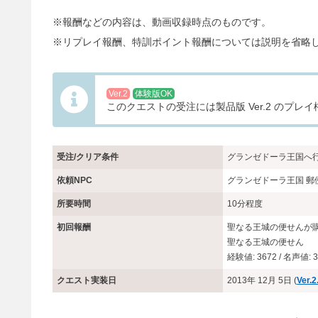
※報酬などの内容は、動画収録時点のものです。
※リプレイ報酬、特訓ポイント報酬については説明を省略
Ver.2
体験版OK
このクエストの受注には製品版 Ver.2 のプ
受注/クリア条件
グランゼドーラ王国へ
依頼NPC
グランゼドーラ王国 郵
所要時間
10分程度
初回報酬
聖なる王城の便せんが
聖なる王城の便せん
経験値: 3672 / 名声値: 3
クエスト実装日
2013年 12月 5日 (
Ver.2