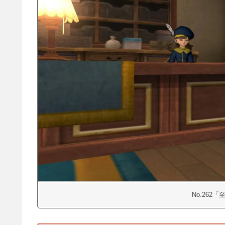
No.262