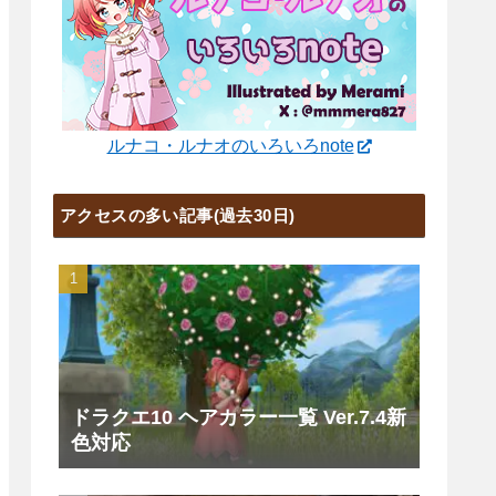
ルナコ・ルナオのいろいろnote
アクセスの多い記事(過去30日)
ドラクエ10 ヘアカラー一覧 Ver.7.4新
色対応