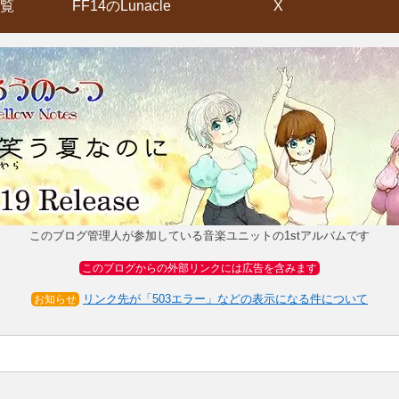
覧
FF14のLunacle
X
このブログ管理人が参加している音楽ユニットの1stアルバムです
このブログからの外部リンクには広告を含みます
リンク先が「503エラー」などの表示になる件について
お知らせ