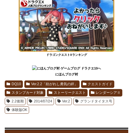
ドラゴンクエストXランキング
にほんブログ村
DQ10
Ver.2.2「紡がれし勇気の絆」
クエストガイド
スタンプカード対象
ストーリークエスト
レンダーシアⅡ
2.2後期
2014/07/24
Ver.2
グランドタイタス号
体験版OK