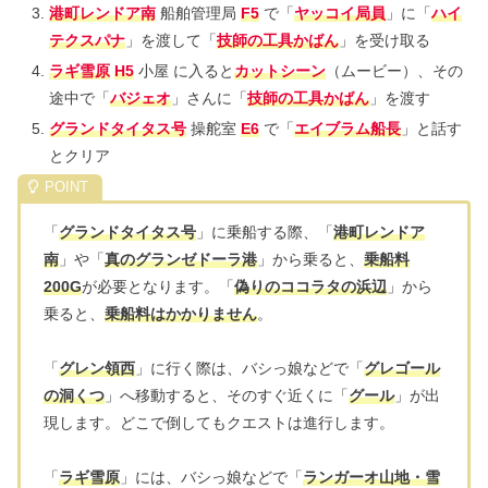
港町レンドア南
船舶管理局
F5
で「
ヤッコイ局員
」に「
ハイ
テクスパナ
」を渡して「
技師の工具かばん
」を受け取る
ラギ雪原
H5
小屋 に入ると
カットシーン
（ムービー）、その
途中で「
バジェオ
」さんに「
技師の工具かばん
」を渡す
グランドタイタス号
操舵室
E6
で「
エイブラム船長
」と話す
とクリア
「
グランドタイタス号
」に乗船する際、「
港町レンドア
南
」や「
真のグランゼドーラ港
」から乗ると、
乗船料
200G
が必要となります。「
偽りのココラタの浜辺
」から
乗ると、
乗船料はかかりません
。
「
グレン領西
」に行く際は、バシっ娘などで「
グレゴール
の洞くつ
」へ移動すると、そのすぐ近くに「
グール
」が出
現します。どこで倒してもクエストは進行します。
「
ラギ雪原
」には、バシっ娘などで「
ランガーオ山地・雪