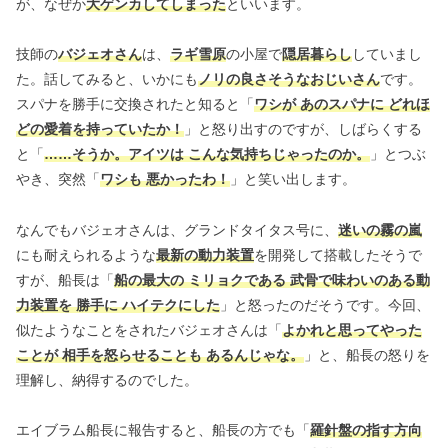
が、なぜか
大ゲンカしてしまった
といいます。
技師の
バジェオさん
は、
ラギ雪原
の小屋で
隠居暮らし
していまし
た。話してみると、いかにも
ノリの良さそうなおじいさん
です。
スパナを勝手に交換されたと知ると「
ワシが あのスパナに どれほ
どの愛着を持っていたか！
」と怒り出すのですが、しばらくする
と「
……そうか。アイツは こんな気持ちじゃったのか。
」とつぶ
やき、突然「
ワシも 悪かったわ！
」と笑い出します。
なんでもバジェオさんは、グランドタイタス号に、
迷いの霧の嵐
にも耐えられるような
最新の動力装置
を開発して搭載したそうで
すが、船長は「
船の最大の ミリョクである 武骨で味わいのある動
力装置を 勝手に ハイテクにした
」と怒ったのだそうです。今回、
似たようなことをされたバジェオさんは「
よかれと思ってやった
ことが 相手を怒らせることも あるんじゃな。
」と、船長の怒りを
理解し、納得するのでした。
エイブラム船長に報告すると、船長の方でも「
羅針盤の指す方向