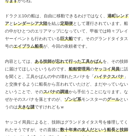
ります
からね。
ドラクエ10の船は、自由に移動できるわけではなく、
港町レンド
ア
と
レンダーシア大陸
を結ぶ
定期便
として運行されています。船
の中がひとつのエリアマップになっていて、甲板では時々プレイ
ヤーイベントも行われている
巨大船
です。そのグランドタイタス
号の
エイブラム船長
が、今回の依頼者です。
内容としては、
ある技師が忘れて行った工具かばん
を、その技師
に届けてほしいというものです。
船舶管理局
の
ヤッコイ局員
に話
を聞くと、工具かばんの中の壊れたスパナを「
ハイテクスパナ
」
と交換するように船長から言われていたけど、まだやっていない
ということで、その
スパナの調達
から手伝うことになります。な
ぜかそのスパナを落とすのが、
ゾンビ系
モンスターの
グール
とい
うのは
大きな謎
ですけれどもｗ
ヤッコイ局員によると、技師はグランドタイタス号を修理してく
れたそうですが、その直後に
数十年来の友人だという船長と技師