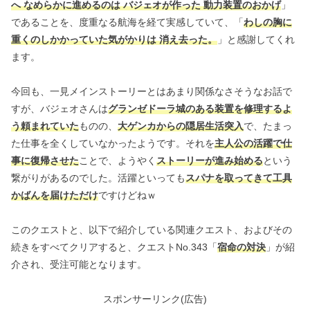
へ なめらかに進めるのは バジェオが作った 動力装置のおかげ
」
であることを、度重なる航海を経て実感していて、「
わしの胸に
重くのしかかっていた気がかりは 消え去った。
」と感謝してくれ
ます。
今回も、一見メインストーリーとはあまり関係なさそうなお話で
すが、バジェオさんは
グランゼドーラ城のある装置を修理するよ
う頼まれていた
ものの、
大ゲンカからの隠居生活突入
で、たまっ
た仕事を全くしていなかったようです。それを
主人公の活躍で仕
事に復帰させた
ことで、ようやく
ストーリーが進み始める
という
繋がりがあるのでした。活躍といっても
スパナを取ってきて工具
かばんを届けただけ
ですけどねｗ
このクエストと、以下で紹介している関連クエスト、およびその
続きをすべてクリアすると、クエストNo.343「
宿命の対決
」が紹
介され、受注可能となります。
スポンサーリンク(広告)