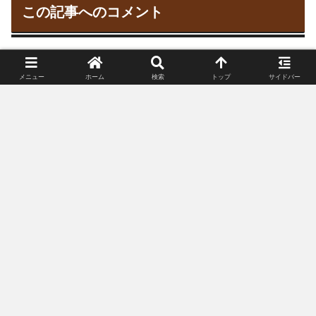
この記事へのコメント
メニュー
ホーム
検索
トップ
サイドバー
コメント
コメントをどうぞ♪
メールアドレスが公開されることはありません。
コメントは承認制のため、コメントして頂いてか
ら掲載されるまで、数時間～最大24時間程度かか
ることがあります。特定の個人への中傷などにあ
たる内容は掲載できません。また、ご質問などを
除き、頂いたコメントへのお返事は基本的にして