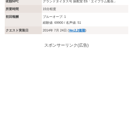
依頼NPC
グランドタイタス号 操舵室 E6「エイブラム船長」
所要時間
15分程度
初回報酬
ブルーオーブ: 1
経験値: 69900 / 名声値: 51
クエスト実装日
2014年 7月 24日 (
Ver.2.2後期
)
スポンサーリンク(広告)