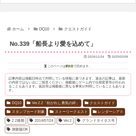
ホーム
DQ10
クエストガイド
No.339「船長より愛を込めて」
2024/11/24
2025/02/06
このページは
約5分
で読めます。
記事内容は掲載日時点で判明している情報に基づきます。過去の記事は、最新
の内容ではない点にご留意ください。掲載後にゲーム内で仕様変更等が行われ
ることもあります。仮説等は掲載後に異なる事実が判明していることもありま
す。
DQ10
Ver.2.2「紡がれし勇気の絆」
クエストガイド
スタンプカード対象
ストーリークエスト
レンダーシアⅡ
2.2後期
2014/07/24
Ver.2
グランドタイタス号
体験版OK