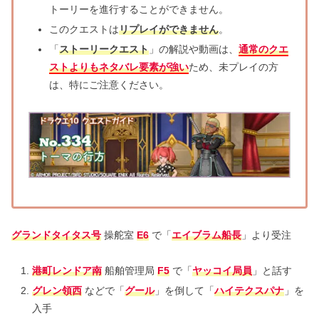
トーリーを進行することができません。
このクエストは
リプレイができません
。
「
ストーリークエスト
」の解説や動画は、
通常のクエ
ストよりもネタバレ要素が強い
ため、未プレイの方
は、特にご注意ください。
グランドタイタス号
操舵室
E6
で「
エイブラム船長
」より受注
港町レンドア南
船舶管理局
F5
で「
ヤッコイ局員
」と話す
グレン領西
などで「
グール
」を倒して「
ハイテクスパナ
」を
入手