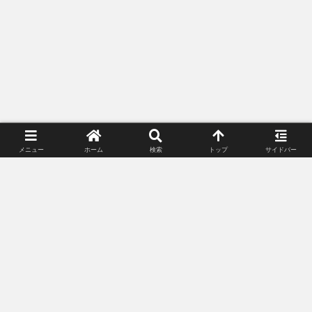
メニュー
ホーム
検索
トップ
サイドバー
プライバシーポリシー
お問い合わせ
© 2018-2026 Lunacle Moonlight All Rights Reserved.