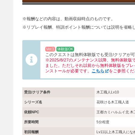
※報酬などの内容は、動画収録時点のものです。
※リプレイ報酬、特訓ポイント報酬については説明を省略
Ver.1
体験版OK
このクエストは無料体験版でも受注/クリアが
※2025/8/27のメンテナンス以降、無料体験
ました。ただしそれ以前から無料体験版をプレイ
ンストールが必要です。
こちら
をご参照くだ
受注/クリア条件
木工職人Lv10
シリーズ名
花咲ける木工職人道
依頼NPC
王都カミハルムイ北 木
所要時間
5分程度
初回報酬
Lv11以上木工職人にな