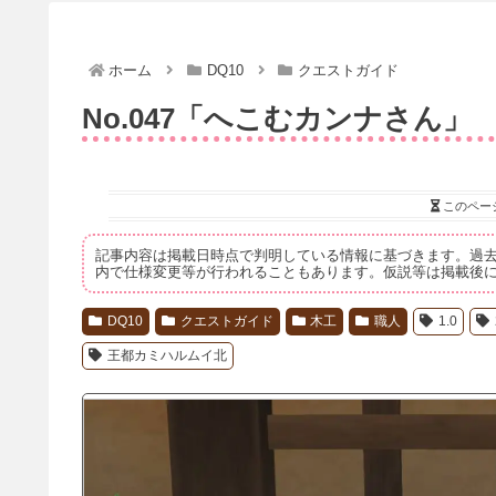
ホーム
DQ10
クエストガイド
No.047「へこむカンナさん」
このペー
記事内容は掲載日時点で判明している情報に基づきます。過
内で仕様変更等が行われることもあります。仮説等は掲載後
DQ10
クエストガイド
木工
職人
1.0
王都カミハルムイ北