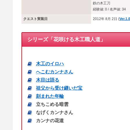
鉄の木工刀
経験値: 0 / 名声値: 34
クエスト実装日
2012年 8月 2日 (
Ver.1.
シリーズ「花咲ける木工職人道」
木工のイロハ
へこむカンナさん
木目は語る
祖父から受け継いだ宝
刻まれた年輪
立ちこめる暗雲
なげくカンナさん
カンナの花道