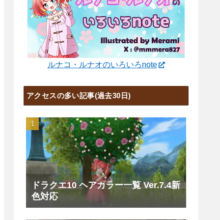
ルナコ・ルナオのいろいろnote
アクセスの多い記事(過去30日)
ドラクエ10 ヘアカラー一覧 Ver.7.4新
色対応