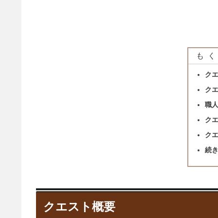
もく
ク
ク
職
ク
ク
続
クエスト概要