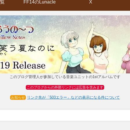
覧
FF14のLunacle
X
このブログ管理人が参加している音楽ユニットの1stアルバムです
このブログからの外部リンクには広告を含みます
リンク先が「503エラー」などの表示になる件について
お知らせ