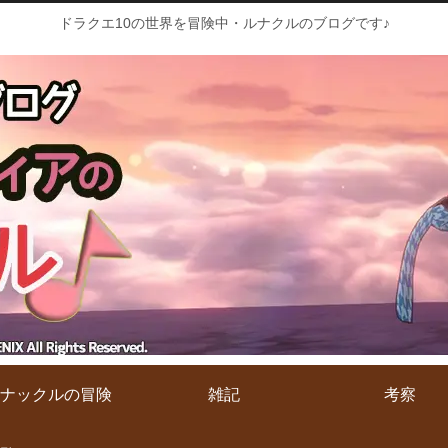
ドラクエ10の世界を冒険中・ルナクルのブログです♪
ナックルの冒険
雑記
考察