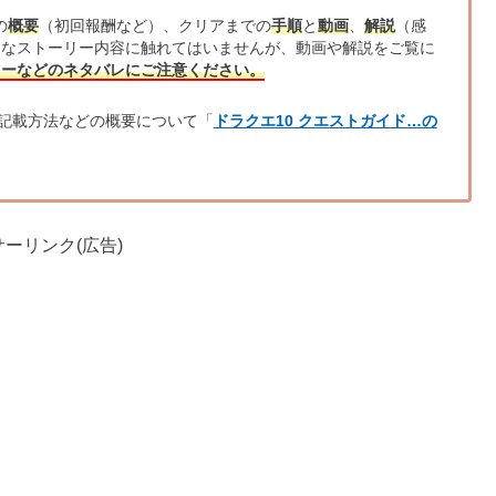
の
概要
（初回報酬など）、クリアまでの
手順
と
動画
、
解説
（感
的なストーリー内容に触れてはいませんが、動画や解説をご覧に
リーなどのネタバレにご注意ください。
記載方法などの概要について「
ドラクエ10 クエストガイド…の
ーリンク(広告)