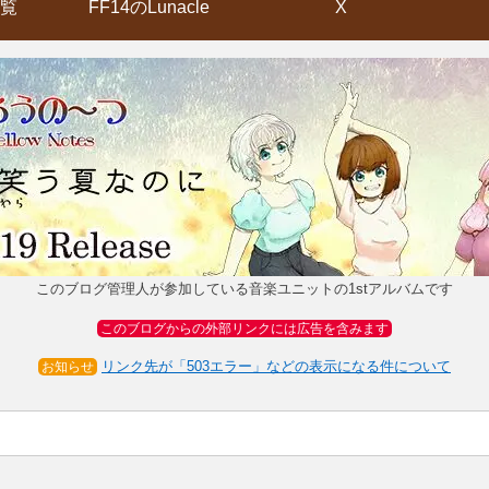
覧
FF14のLunacle
X
このブログ管理人が参加している音楽ユニットの1stアルバムです
このブログからの外部リンクには広告を含みます
リンク先が「503エラー」などの表示になる件について
お知らせ