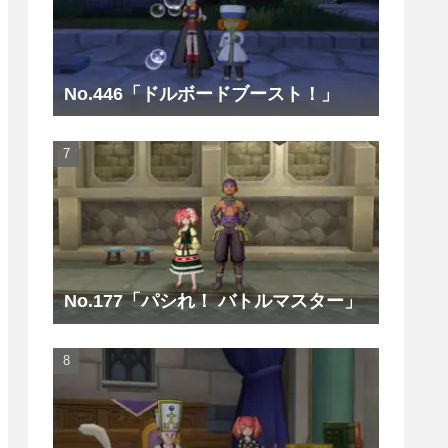
No.446「ドルボードブースト！」
No.177「パシれ！ バトルマスター」