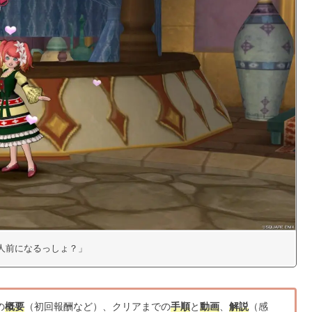
「一人前になるっしょ？」
の
概要
（初回報酬など）、クリアまでの
手順
と
動画
、
解説
（感