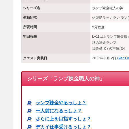
※報酬などの内容は、動画収録時点のものです。
※リプレイ報酬、特訓ポイント報酬については説明を省略
Ver.1
体験版OK
このクエストは無料体験版でも受注/クリアが
※2025/8/27のメンテナンス以降、無料体験
ました。ただしそれ以前から無料体験版をプレイ
ンストールが必要です。
こちら
をご参照くだ
受注/クリア条件
ランプ錬金職人Lv10
シリーズ名
ランプ錬金職人の神
依頼NPC
娯楽島ラッカラン ラン
所要時間
5分程度
初回報酬
Lv11以上ランプ錬金
鉄の錬金ランプ