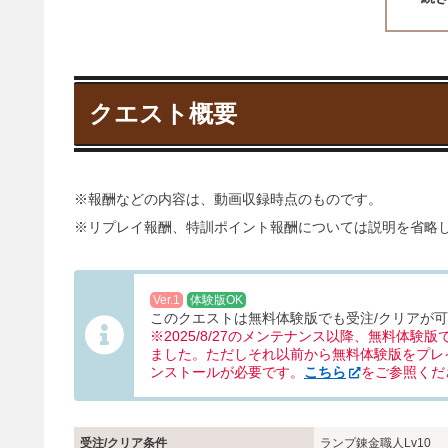
もく
ク
ク
職
ク
ク
続
クエスト概要