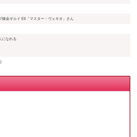
しています。
可能です
版でもLv50までの職人レベル解放クエストが受注/クリア可能になり
されていた方は、Windows版に限り「新しい無料体験版」のイ
さい。
プ錬金ギルド E6「マスター・ヴェキオ」さん
職人になれる