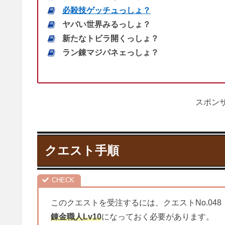
経験値: 0 / 名声値: 34
クエスト実装日
2012年 8月 2日 (
Ver.1.
シリーズ「ランプ錬金職人の神」
ランプ錬金やるっしょ？
一人前になるっしょ？
さらに上を目指すっしょ？
デカイ仕事受けるっしょ？
必殺技ゲッチュっしょ？
ヤバい世界みるっしょ？
新たなトビラ開くっしょ？
ラン錬マジパネェっしょ？