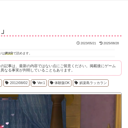
？」
2023/05/21
2025/08/28
ジは
約3分
で読めます。
去の記事は、最新の内容ではない点にご留意ください。掲載後にゲーム
に異なる事実が判明していることもあります。
0
2012/08/02
Ver.1
体験版OK
娯楽島ラッカラン