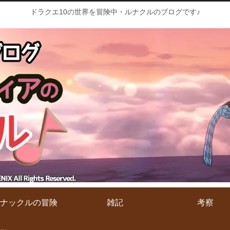
ドラクエ10の世界を冒険中・ルナクルのブログです♪
ナックルの冒険
雑記
考察