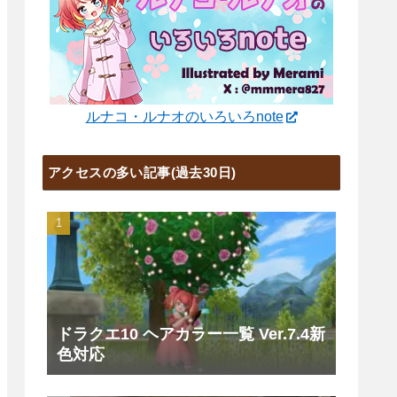
ルナコ・ルナオのいろいろnote
アクセスの多い記事(過去30日)
ドラクエ10 ヘアカラー一覧 Ver.7.4新
色対応