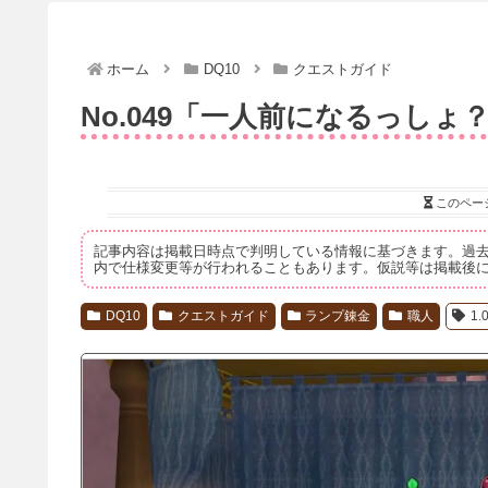
ホーム
DQ10
クエストガイド
No.049「一人前になるっしょ
このペー
記事内容は掲載日時点で判明している情報に基づきます。過
内で仕様変更等が行われることもあります。仮説等は掲載後
DQ10
クエストガイド
ランプ錬金
職人
1.