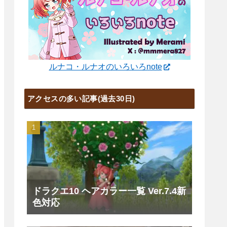
ルナコ・ルナオのいろいろnote
アクセスの多い記事(過去30日)
ドラクエ10 ヘアカラー一覧 Ver.7.4新
色対応