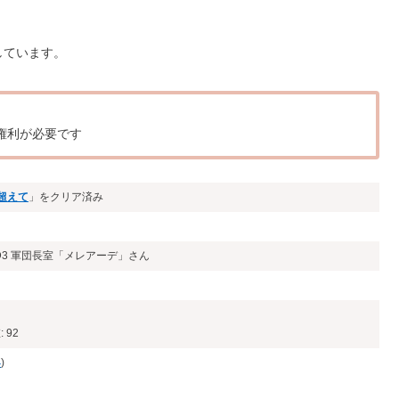
しています。
イ権利が必要です
超えて
」をクリア済み
D3 軍団長室「メレアーデ」さん
 92
4
)