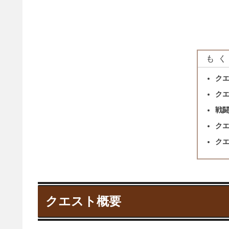
もく
ク
ク
戦
ク
ク
クエスト概要