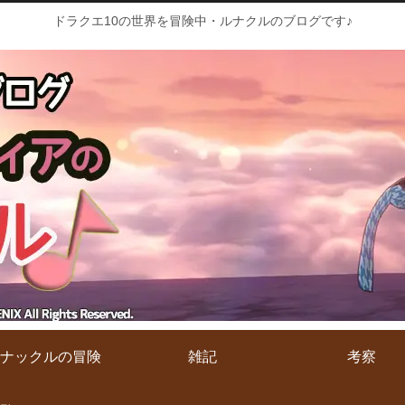
ドラクエ10の世界を冒険中・ルナクルのブログです♪
ナックルの冒険
雑記
考察