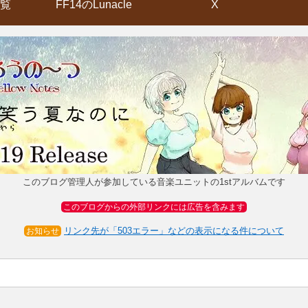
覧
FF14のLunacle
X
このブログ管理人が参加している音楽ユニットの1stアルバムです
このブログからの外部リンクには広告を含みます
リンク先が「503エラー」などの表示になる件について
お知らせ