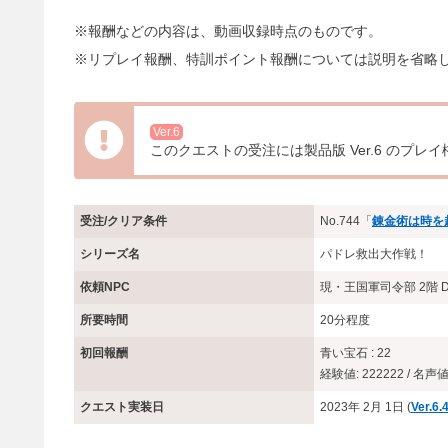
※報酬などの内容は、動画収録時点のものです。
※リプレイ報酬、特訓ポイント報酬については説明を省略
Ver.6
このクエストの受注には製品版 Ver.6 のプレ
受注/クリア条件
No.744「
錬金術は時を
シリーズ名
パドレ救出大作戦！
依頼NPC
現・王国軍司令部 2階 
所要時間
20分程度
初回報酬
青い宝石 : 22
経験値: 222222 / 名声値:
クエスト実装日
2023年 2月 1日 (
Ver.6.