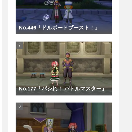
No.446「ドルボードブースト！」
No.177「パシれ！ バトルマスター」