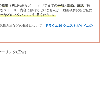
の
概要
（初回報酬など）、クリアまでの
手順
と
動画
、
解説
（感
的なストーリー内容に触れてはいませんが、動画や解説をご覧に
リーなどのネタバレにご注意ください。
記載方法などの概要について「
ドラクエ10 クエストガイド…の
ーリンク(広告)