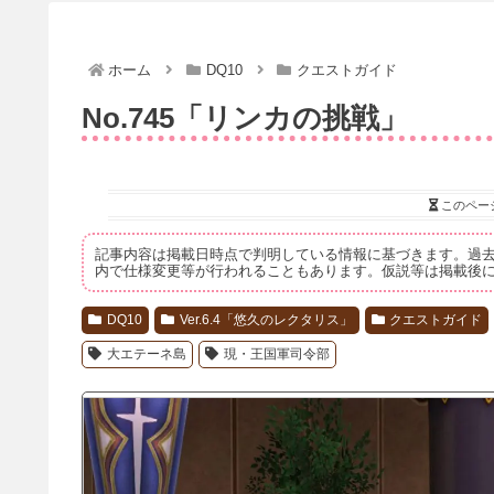
ホーム
DQ10
クエストガイド
No.745「リンカの挑戦」
このペー
記事内容は掲載日時点で判明している情報に基づきます。過
内で仕様変更等が行われることもあります。仮説等は掲載後
DQ10
Ver.6.4「悠久のレクタリス」
クエストガイド
大エテーネ島
現・王国軍司令部