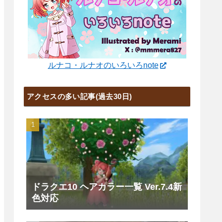
ルナコ・ルナオのいろいろnote
アクセスの多い記事(過去30日)
ドラクエ10 ヘアカラー一覧 Ver.7.4新
色対応