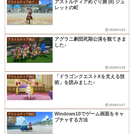
アストルティアめぐり旅 (8) ジュ
アストルティアめぐり旅
レットの町
2018/11/23
アグラニ劇団死期公演を観てきま
アストルティア雑記
した♪
2018/11/19
「ドラゴンクエストXを支える技
アストルティア雑記
術」を読みました♪
2018/11/17
Windows10でゲーム画面をキャ
アストルティア雑記
プチャする方法