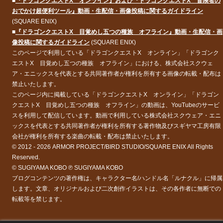
■
『ドラゴンクエストX オンライン』および『ドラゴンクエストX 冒険者の
おでかけ超便利ツール』動画・生配信・画像投稿に関するガイドライン
(SQUARE ENIX)
■
『ドラゴンクエストX 目覚めし五つの種族 オフライン』動画・生配信・画
像投稿に関するガイドライン
(SQUARE ENIX)
このページで利用している「ドラゴンクエストX オンライン」「ドラゴンク
エストX 目覚めし五つの種族 オフライン」における、株式会社スクウェ
ア・エニックスを代表とする共同著作者が権利を所有する画像の転載・配布は
禁止いたします。
このページ内に掲載している「ドラゴンクエストX オンライン」「ドラゴン
クエストX 目覚めし五つの種族 オフライン」の動画は、YouTubeのサービ
スを利用して配信しています。動画で利用している株式会社スクウェア・エニ
ックスを代表とする共同著作者が権利を所有する著作物及びスギヤマ工房有限
会社が権利を所有する楽曲の転載・配布は禁止いたします。
© 2012 - 2026 ARMOR PROJECT/BIRD STUDIO/SQUARE ENIX All Rights
Reserved.
© SUGIYAMA KOBO ℗ SUGIYAMA KOBO
ブログコンテンツの著作権は、キャラクター名/ハンドル名「ルナクル」に帰属
します。文章、オリジナルおよび二次創作イラストは、その各作者に無断での
転載等を禁じます。