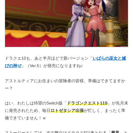
ドラクエ10も、あと半月ほどで新バージョン「
いばらの巫女と滅
びの神
」（Ver.5）が発売になりますね♪
アストルティアにお住まいの冒険者の皆様、準備はできてますか
ー？
はい、わたしは待望のSwitch版「
ドラゴンクエスト11S
」が先月末
に発売されたため、毎日
ロトゼタシア出張
が忙しく、まったく準
備できていません！ｗ
ストーリーとしては、次の舞台はドラクエ5以来となる「
魔界
」と