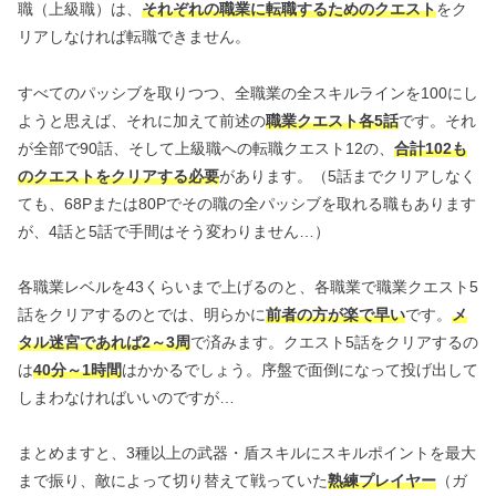
職（上級職）は、
それぞれの職業に転職するためのクエスト
をク
リアしなければ転職できません。
すべてのパッシブを取りつつ、全職業の全スキルラインを100にし
ようと思えば、それに加えて前述の
職業クエスト各5話
です。それ
が全部で90話、そして上級職への転職クエスト12の、
合計102も
のクエストをクリアする必要
があります。（5話までクリアしなく
ても、68Pまたは80Pでその職の全パッシブを取れる職もあります
が、4話と5話で手間はそう変わりません…）
各職業レベルを43くらいまで上げるのと、各職業で職業クエスト5
話をクリアするのとでは、明らかに
前者の方が楽で早い
です。
メ
タル迷宮であれば2～3周
で済みます。クエスト5話をクリアするの
は
40分～1時間
はかかるでしょう。序盤で面倒になって投げ出して
しまわなければいいのですが…
まとめますと、3種以上の武器・盾スキルにスキルポイントを最大
まで振り、敵によって切り替えて戦っていた
熟練プレイヤー
（ガ