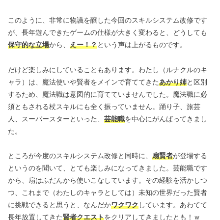
このように、非常に物議を醸した今回のスキルシステム改修です
が、長年遊んできたゲームの仕様が大きく変わると、どうしても
保守的な立場
から、
えー！？
という声は上がるものです。
だけど楽しみにしていることもあります。わたし（ルナクルのキ
ャラ）は、魔法使いや賢者をメインで育ててきた
あかり姉
と区別
するため、魔法職は意図的に育てていませんでした。魔法職に必
須ともされる杖スキルにも全く振っていません。踊り子、旅芸
人、スーパースターといった、
芸能職
を中心にがんばってきまし
た。
ところが今度のスキルシステム改修と同時に、
扇賢者
が登場する
というのを聞いて、とても楽しみになってきました。芸能職です
から、扇はふだんから使いこなしています。その経験を活かしつ
つ、これまで（わたしのキャラとしては）未知の世界だった賢者
に挑戦できると思うと、なんだか
ワクワク
しています。あわてて
長年放置してきた
賢者クエスト
をクリアしてきましたとも！ｗ