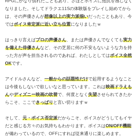
RPGにかなり慣れたこともあり、さほどボイスに抵抗を感じなく
なりました。そしてドラクエ11Sの体験版をプレイし始めてから
は、その声優さんが
想像以上の実力派揃い
だったこともあり、今
では
ボイス肯定派に近い立ち位置
になりましたｗ
はっきり言えば
プロの声優さん
、または声優さんでなくても
実力
を備えた俳優さん
など、その芝居に何の不安もないような力を持
った方が声を担当されるのであれば、わたしとしては
ボイス全然
OK
です。
アイドルさんなど、
一般からの話題性だけ
で起用するようなこと
は今後もしないで欲しいなと思っています。これは
映画ドラえも
ん
や
ディズニー映画の吹替
で、何度となく
失望
させられてきたか
らこそ、ここで
きっぱり
と言い切りますｗ
そして、
元・ボイス否定派
だからこそ、ボイスがどうしてもイヤ
だと感じる方々のお気持ちもわかります。ボイスは
ON/OFF機能
が備わっているので、OFFにすれば従来通りに楽しめます。