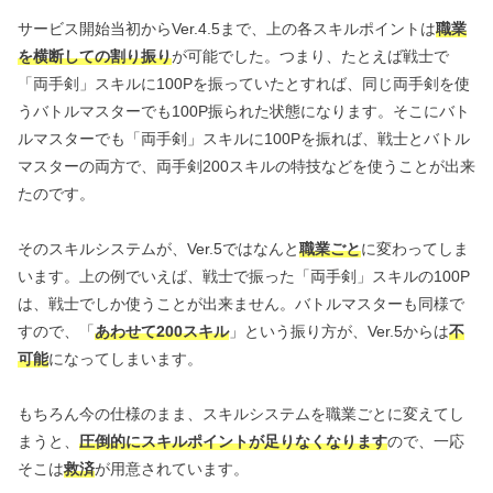
サービス開始当初からVer.4.5まで、上の各スキルポイントは
職業
を横断しての割り振り
が可能でした。つまり、たとえば戦士で
「両手剣」スキルに100Pを振っていたとすれば、同じ両手剣を使
うバトルマスターでも100P振られた状態になります。そこにバト
ルマスターでも「両手剣」スキルに100Pを振れば、戦士とバトル
マスターの両方で、両手剣200スキルの特技などを使うことが出来
たのです。
そのスキルシステムが、Ver.5ではなんと
職業ごと
に変わってしま
います。上の例でいえば、戦士で振った「両手剣」スキルの100P
は、戦士でしか使うことが出来ません。バトルマスターも同様で
すので、「
あわせて200スキル
」という振り方が、Ver.5からは
不
可能
になってしまいます。
もちろん今の仕様のまま、スキルシステムを職業ごとに変えてし
まうと、
圧倒的にスキルポイントが足りなくなります
ので、一応
そこは
救済
が用意されています。