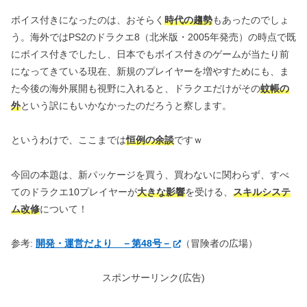
ボイス付きになったのは、おそらく
時代の趨勢
もあったのでしょ
う。海外ではPS2のドラクエ8（北米版・2005年発売）の時点で既
にボイス付きでしたし、日本でもボイス付きのゲームが当たり前
になってきている現在、新規のプレイヤーを増やすためにも、ま
た今後の海外展開も視野に入れると、ドラクエだけがその
蚊帳の
外
という訳にもいかなかったのだろうと察します。
というわけで、ここまでは
恒例の余談
ですｗ
今回の本題は、新パッケージを買う、買わないに関わらず、すべ
てのドラクエ10プレイヤーが
大きな影響
を受ける、
スキルシステ
ム改修
について！
参考:
開発・運営だより －第48号－
（冒険者の広場）
スポンサーリンク(広告)