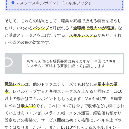
マスタースキルポイント（スキルブック）
そして、これらの結果として、職業や武器で扱える特技を増やし
たり、いわゆる
パッシブ
と呼ばれる「
全職業で最大○○が増加
」な
ど基礎ステータスを上げたりする、
スキルシステム
があり、それ
が今回の改修の対象です。
もちろん他にも成長要素はありますが、今回はスキル
システムに直結する要素に絞ってお話しします。
職業レベル
は、他のドラクエシリーズでもおなじみ
基本中の基
本
。レベルアップすると各種ステータスが上がると同時に、Lv10
以上の場合はスキルポイントももらえます。Ver.4.5現在、各職業
レベルは
最大110
です。これについては今まで改修などは特にされ
ていません（エンゼルスライム帽、メタル迷宮、経験値お預かり
設定などの実装で、サービス開始当初より格段にレベルを上げや
すくはなりましたが）。また、Lv110でもらえるスキルポイント