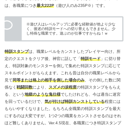
は、各職業につき
最大222P
（遊び人のみ235P※）です。
※遊び人はレベルアップに必要な経験値が他より少な
く、後述の特訓モードへの切り替えもできません。少
し特殊な職業です。遊ぶのが仕事ですからね！ｗ
特訓スタンプ
は、職業レベルをカンストしたプレイヤー向け。所
定のクエストをクリア後、神官に話して「
特訓モード
」に切り替
え、特訓対象のモンスターを倒して集めた特訓スタンプに応じて
スキルポイントがもらえます。これも昔は自分の職業レベルから
見て
同等または格上の相手を倒した場合のみ
、その倒した数に関
係なく
戦闘回数
により、
スズメの涙程度
の特訓スタンプをもらえ
る、という
地獄のような鬼仕様
でしたけれども、今は適当に迷宮
を回っているだけで、
気が付けば特訓カンストしている
程度には
もらいやすくなりました。もちろん全職業の特訓スタンプを最大
にするのは大変ですが、1つ2つの職業をカンストさせるのはそれ
ほど難しくありません。Ver.4.5現在、各職業につき特訓スタンプ