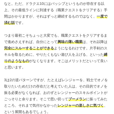
なと。ただ、ドラクエ10にはパッシブというものが存在する以
上、その最低ラインに到達する（職業クエストをクリアする）手
間はかかりますが、それはずっと継続するものではなく、
一度で
済む話
です。
つまり最初こそちょっと大変でも、職業クエストをクリアするま
で進めさえすれば、自分にとって
興味の薄い職業
は、それ以降は
完全にスルーすることができる
ようになるわけです。片手剣のス
キルを取るために、やりたくもない遊び人を上げる、といった
縛
りのようなもの
がなくなります。そこはメリットだといって良い
と思います。
3は2の逆パターンですが、たとえばレンジャーを、戦士でオノを
取りたいためだけの存在だと考えていた人は、その目的でオノを
振る必要がなくなれば、おのずとレンジャーのスキルポイントが
ごっそりと余ります。そこで思い切って
ブーメラン
に振ってみた
ところ、それまで気付かなかった
レンジャーの楽しさに気づく
、
という展開もあるでしょう。