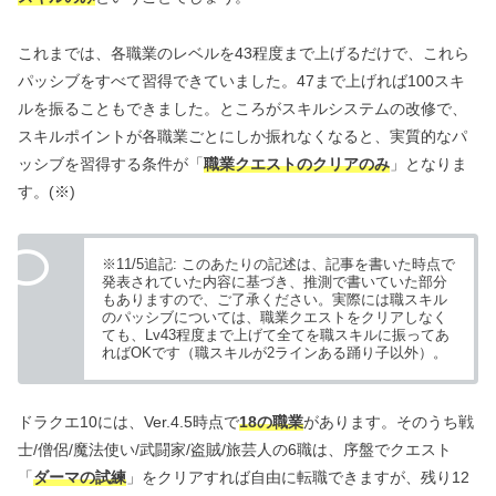
これまでは、各職業のレベルを43程度まで上げるだけで、これら
パッシブをすべて習得できていました。47まで上げれば100スキ
ルを振ることもできました。ところがスキルシステムの改修で、
スキルポイントが各職業ごとにしか振れなくなると、実質的なパ
ッシブを習得する条件が「
職業クエストのクリアのみ
」となりま
す。(※)
※11/5追記: このあたりの記述は、記事を書いた時点で
発表されていた内容に基づき、推測で書いていた部分
もありますので、ご了承ください。実際には職スキル
のパッシブについては、職業クエストをクリアしなく
ても、Lv43程度まで上げて全てを職スキルに振ってあ
ればOKです（職スキルが2ラインある踊り子以外）。
ドラクエ10には、Ver.4.5時点で
18の職業
があります。そのうち戦
士/僧侶/魔法使い/武闘家/盗賊/旅芸人の6職は、序盤でクエスト
「
ダーマの試練
」をクリアすれば自由に転職できますが、残り12