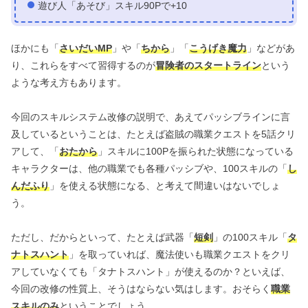
遊び人「あそび」スキル90Pで+10
ほかにも「
さいだいMP
」や「
ちから
」「
こうげき魔力
」などがあ
り、これらをすべて習得するのが
冒険者のスタートライン
という
ような考え方もあります。
今回のスキルシステム改修の説明で、あえてパッシブラインに言
及しているということは、たとえば盗賊の職業クエストを5話クリ
アして、「
おたから
」スキルに100Pを振られた状態になっている
キャラクターは、他の職業でも各種パッシブや、100スキルの「
し
んだふり
」を使える状態になる、と考えて間違いはないでしょ
う。
ただし、だからといって、たとえば武器「
短剣
」の100スキル「
タ
ナトスハント
」を取っていれば、魔法使いも職業クエストをクリ
アしていなくても「タナトスハント」が使えるのか？といえば、
今回の改修の性質上、そうはならない気はします。おそらく
職業
スキルのみ
ということでしょう。