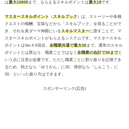
は
最大10000
まで、もらえるスキルポイントは
最大19
です。
マスタースキルポイント
（
スキルブック
）は、ストーリーや各種
クエストの報酬、宝箱などから「スキルブック」を得ることがで
き、それを真ダーマ神殿にいる
スキルマスター
に渡すことで、マ
スタースキルポイントがもらえるシステムです。マスタースキル
ポイントはVer.4.5現在、
全職業共通で最大30
まで。通常のスキル
ポイントとは異なり、職業ごとではなく
全職業の合計で30まで
と
いう点に注意が必要です。ただし職業ごとに割り振りを記憶でき
るため、戦士なら「ゆうかん」に30、僧侶なら「しんこう」に
30、といった振り方はできます。
スポンサーリンク(広告)