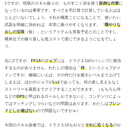
1ですが、現状のスキル振りが、ものすごく頭を使う
面倒な作業
に
なっているのは事実です。すべてを手計算で計算している人はほ
とんどいないでしょう。それが職業ごとになることで、使いたい
武器を明確に決めれば、非常に振りやすくなります。「
職やりな
おしの宝珠
（仮）」というアイテムも実装予定とのことですし、
職単位での振り直しも低コストで楽にできるようになるでしょ
う。
次に2ですが、
FF14
の
ジョブ
には、ドラクエ10のパッシブに相当
するものがありません。わたしの場合は「
侍
」というジョブがメ
インですが、極端にいえば、その侍だけを最大レベルまで上げて
しまえば、ほかのジョブが
Lv1
であっても、何の差し支えもなく
ストーリーを最新までクリアすることができます。（もちろん侍
などの
DPS
と呼ばれるロールしかできないと、コンテンツによっ
てはマッチングしづらいなどの問題はあります。わたしは
フレン
ドとしか遊ばない
ので問題ないですがｗ）
今回のスキル改修では、ドラクエ10もわりと
それに近くなる
のか