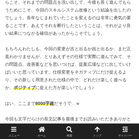
らこそ、それまでの問題点を洗い出して、今後も長く遊んでもら
うためにこそ、今回のスキルシステム改修という結論を出したの
でしょう。長年なじまれていたことを変えるのは非常に勇気の要
ることです。あえてそれを断行したということは、それがより良
い結果につながる確信があったからこそでしょう。
もちろんわたしも、今回の変更が吉と出るか凶と出るか、まだ正
直わかりませんが、とりあえずその仕様で実際に遊んでみて、そ
の問題点、改善案などを思いつけば、提案広場などに出していけ
ばいいと思っています。仕様変更をネガティブにだけ捉えるよ
り、その新しく用意された仕様の中で、どれだけ楽しく遊べる
か、
ポジティブ
に捉えた方が楽しいでしょう♪
はい、ここまで
8000字超
だそうで…ｗ
今回も文字だらけの長文記事を最後までお読みいただきありがと
うございました♪
メニュー
ホーム
検索
トップ
サイドバー