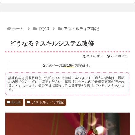
ホーム
DQ10
アストルティア雑記
どうなる？スキルシステム改修
2019/10/08
2023/05/03
このページは
約15分
で読めます。
記事内容は掲載日時点で判明している情報に基づきます。過去の記事は、最新
の内容ではない点にご留意ください。掲載後にゲーム内で仕様変更等が行われ
ることもあります。仮説等は掲載後に異なる事実が判明していることもありま
す。
DQ10
アストルティア雑記