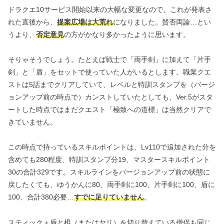
ドラクエ10サービス開始以来の大幅な変更なので、これが発表さ
れた直後から、
提案広場は大荒れ
になりました。賛否両論…とい
うより、
否定意見
の方がかなり多かったように思います。
そりゃそうでしょう。たとえば戦士で「両手剣」に加えて「片手
剣」と「盾」をセットで使っていた人がいるとします。職業クエ
ストは5話までクリアしていて、レベルと特訓スタンプを（バージ
ョンアップ前の時点で）カンストしていたとしても、Ver.5がスタ
ートした時点ではまだクエスト「極致への道標」は当然クリアで
きていません。
この時点で持っているスキルポイントは、Lv110で追加された分を
含めても280程度、特訓スタンプ分19、マスタースキルポイント
30の合計329です。スキルラインをバージョンアップ前の状態に
戻したくても、ゆうかんに80、両手剣に100、片手剣に100、盾に
100、合計380必要…
すでに足りていません
。
スティック＋盾と棍（またはヤリ）を切り替えている僧侶も同じ