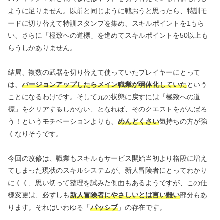
ように足りません。以前と同じように戦おうと思ったら、特訓モ
ードに切り替えて特訓スタンプを集め、スキルポイントを1もら
い、さらに「極致への道標」を進めてスキルポイントを50以上も
らうしかありません。
結局、複数の武器を切り替えて使っていたプレイヤーにとって
は、
バージョンアップしたらメイン職業が弱体化していた
という
ことになるわけです。そして元の状態に戻すには「極致への道
標」をクリアするしかない、となれば、そのクエストをがんばろ
う！というモチベーションよりも、
めんどくさい
気持ちの方が強
くなりそうです。
今回の改修は、職業もスキルもサービス開始当初より格段に増え
てしまった現状のスキルシステムが、新人冒険者にとってわかり
にくく、思い切って整理を試みた側面もあるようですが、この仕
様変更は、必ずしも
新人冒険者にやさしいとは言い難い
部分もあ
ります。それはいわゆる「
パッシブ
」の存在です。