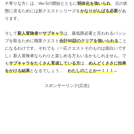
チ寄りな方）は、Ver.5の開始とともに
弱体化を強いられ
、元の状
態に戻るためには新クエストシリーズを
かなりがんばる必要
があ
ります。
そして
新人冒険者
や
サブキャラ
は、最低限必要と言われるパッシ
ブを取るために職業クエスト
合計90話のクリアを強いられる
こと
になるわけです。それでも（一応クエストそのものは面白いです
し）新人冒険者ならわりと楽しめる方もいるかもしれません。で
も
サブキャラをたくさん育成している方
は…
めんどくささに拍車
をかける結果
となるでしょう…
わたしのことかー！！！
←
スポンサーリンク(広告)