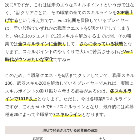
次に5ですが、これは従来のようなスキルポイントという形ではな
く、1話クリアごとに、その職業の全てのスキルラインを
20P底上
げする
という考え方です。Ver.1範囲を冒険しているプレイヤー
は、早い段階でいずれかの職業クエストを5話クリアしてしまう
と、Ver.2.1のクエストで120スキルを解放するまでの間、その職
業では
全スキルラインに全振り
して、
さらに余っている状態
とな
ります。スキルポイントのやりくりで大いに苦労させられた
Ver.1
時代がウソみたいな変化
ですねｗ
このため、全職業クエストを5話までクリアしていて、職業スキル
180、武器スキル200を解放しているプレイヤーであれば、実際に
スキルポイントの割り振りを考える必要があるのは、
各スキルラ
インで101P以上
となります。ただし、今は各職業5スキルライン
ですが、これがVer.5で6～7スキルラインとなり、最終的には武器
種追加によって全職業で
7スキルライン
となります。
現状で発表されている武器種の追加
武闘家
ヤリ