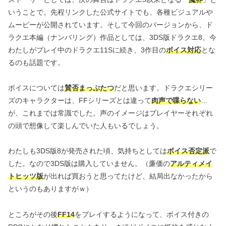
いうことで。先程リンクした公式サイトでも、各種ビジュアルや
ムービーが公開されています。そして今回のバージョンから、ド
ラクエ本編（ナンバリング）作品としては、3DS版ドラクエ8、今
わたしがプレイ中のドラクエ11Sに続き、3作目の
ボイス対応
とな
るのも話題です。
ボイスについては
賛否まっぷたつ
だと思います。ドラクエシリー
ズのキャラクターは、FFシリーズとは違って
肉声で喋らない
…
が、これまでは常識でした。声のイメージはプレイヤーそれぞれ
の頭で想像して楽しんでいた人もいるでしょう。
わたしも3DS版8が発売された頃、気持ちとしては
ボイス否定派
で
した。なので3DS版は購入していません。（廉価の
アルティメイ
トヒッツ版
が出れば買おうと思ってたけど、結局出なかったから
というのもありますがｗ）
ところがその後
FF14
をプレイするようになって、ボイス付きの