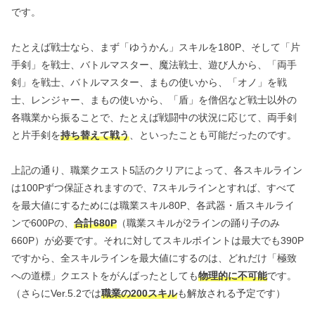
です。
たとえば戦士なら、まず「ゆうかん」スキルを180P、そして「片
手剣」を戦士、バトルマスター、魔法戦士、遊び人から、「両手
剣」を戦士、バトルマスター、まもの使いから、「オノ」を戦
士、レンジャー、まもの使いから、「盾」を僧侶など戦士以外の
各職業から振ることで、たとえば戦闘中の状況に応じて、両手剣
と片手剣を
持ち替えて戦う
、といったことも可能だったのです。
上記の通り、職業クエスト5話のクリアによって、各スキルライン
は100Pずつ保証されますので、7スキルラインとすれば、すべて
を最大値にするためには職業スキル80P、各武器・盾スキルライ
ンで600Pの、
合計680P
（職業スキルが2ラインの踊り子のみ
660P）が必要です。それに対してスキルポイントは最大でも390P
ですから、全スキルラインを最大値にするのは、どれだけ「極致
への道標」クエストをがんばったとしても
物理的に不可能
です。
（さらにVer.5.2では
職業の200スキル
も解放される予定です）