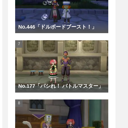
No.446「ドルボードブースト！」
No.177「パシれ！ バトルマスター」