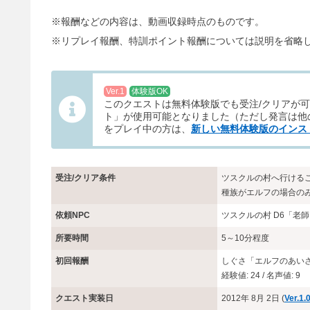
※報酬などの内容は、動画収録時点のものです。
※リプレイ報酬、特訓ポイント報酬については説明を省略
Ver.1
体験版OK
このクエストは無料体験版でも受注/クリアが可
ト」が使用可能となりました（ただし発言は他の
をプレイ中の方は、
新しい無料体験版のインス
受注/クリア条件
ツスクルの村へ行ける
種族がエルフの場合の
依頼NPC
ツスクルの村 D6「老
所要時間
5～10分程度
初回報酬
しぐさ「エルフのあい
経験値: 24 / 名声値: 9
クエスト実装日
2012年 8月 2日 (
Ver.1.