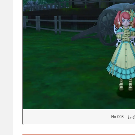
No.003「