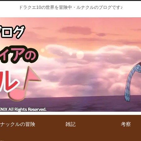
ドラクエ10の世界を冒険中・ルナクルのブログです♪
ナックルの冒険
雑記
考察