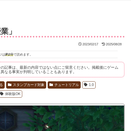
授業」
2023/02/17
2025/08/28
ジは
約2分
で読めます。
去の記事は、最新の内容ではない点にご留意ください。掲載後にゲーム
に異なる事実が判明していることもあります。
る
スタンプカード対象
チュートリアル
1.0
体験版OK