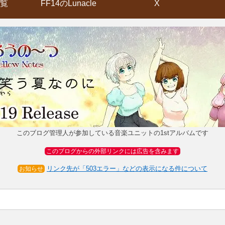
覧
FF14のLunacle
X
このブログ管理人が参加している音楽ユニットの1stアルバムです
このブログからの外部リンクには広告を含みます
リンク先が「503エラー」などの表示になる件について
お知らせ