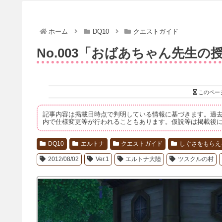
ホーム
DQ10
クエストガイド
No.003「おばあちゃん先生の
このペー
記事内容は掲載日時点で判明している情報に基づきます。過
内で仕様変更等が行われることもあります。仮説等は掲載後
DQ10
エルトナ
クエストガイド
しぐさをもらえ
2012/08/02
Ver.1
エルトナ大陸
ツスクルの村