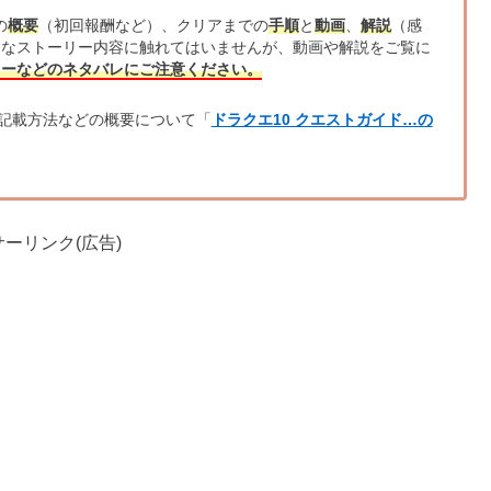
の
概要
（初回報酬など）、クリアまでの
手順
と
動画
、
解説
（感
的なストーリー内容に触れてはいませんが、動画や解説をご覧に
リーなどのネタバレにご注意ください。
記載方法などの概要について「
ドラクエ10 クエストガイド…の
ーリンク(広告)