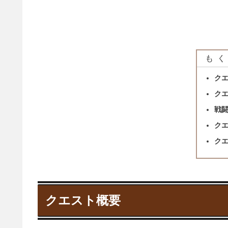
もく
ク
ク
戦
ク
ク
クエスト概要