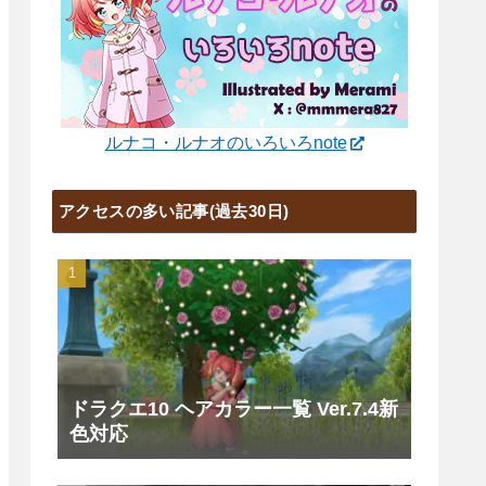
ルナコ・ルナオのいろいろnote
アクセスの多い記事(過去30日)
ドラクエ10 ヘアカラー一覧 Ver.7.4新
色対応