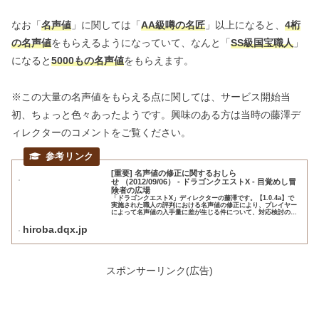
なお「
名声値
」に関しては「
AA級噂の名匠
」以上になると、
4桁
の名声値
をもらえるようになっていて、なんと「
SS級国宝職人
」
になると
5000もの名声値
をもらえます。
※この大量の名声値をもらえる点に関しては、サービス開始当
初、ちょっと色々あったようです。興味のある方は当時の藤澤デ
ィレクターのコメントをご覧ください。
[重要] 名声値の修正に関するおしら
せ （2012/09/06） - ドラゴンクエストX - 目覚めし冒
険者の広場
「ドラゴンクエストX」ディレクターの藤澤です。【1.0.4a】で
実施された職人の評判における名声値の修正により、プレイヤー
によって名声値の入手量に差が生じる件について、対応検討のた
めのお時間をいただいていましたが、修正方針を固めましたの
で、...
hiroba.dqx.jp
スポンサーリンク(広告)