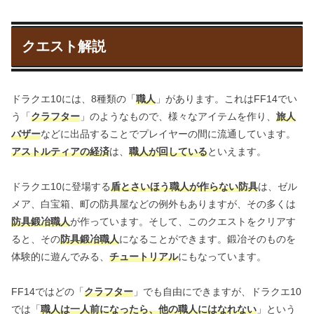
クエスト解説
ドラクエ10には、8種類の「
職人
」があります。これはFF14でい
う「
クラフター
」のようなもので、様々なアイテムを作り、
旅人
バザー
などに出品することでプレイヤーの間に流通しています。
アストルティアの経済
は、
職人が回している
といえます。
ドラクエ10に登場する
盾とさいほう職人が作らない防具
は、ゼル
メア、白宝箱、町の防具屋などの例外もありますが、その多くは
防具鍛冶職人
が作っています。そして、このクエストをクリアす
ると、その
防具鍛冶職人
になることができます。鍛冶そのものを
体験的に遊んでみる、
チュートリアル
にもなっています。
FF14ではどの「
クラフター
」でも自由にできますが、ドラクエ10
では「
職人は一人前になったら、他の職人にはなれない
」という