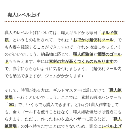
職人レベル上げ
職人のレベル上げについては、職人ギルドから毎日「
ギルド依
頼
」というものを出されて、それは「
おでかけ超便利ツール
」で
も内容を確認することができますので、それを地道にやっていく
のがいいでしょう。納品物に応じて、
職人経験値
と
報酬のゴール
ド
ももらえます。中には
素材の方が高くつくものもあります
の
で、赤字にならないように気を付けましょう。（超便利ツール内
でも納品できますが、ジェムがかかります）
そして、時間がある方は、ギルドマスターに話しかけて「
職人練
習場
」へ行くといいでしょう。ここでは、素材も鍛冶ハンマーも
「
0G
」で、いくらでも購入できます。どれだけ職人作業をして
も、全くゴールドを使うことはなく、職人経験値だけは普通にも
らえます。ただし、作ったものを旅人バザーに売るなど、「
職人
練習場
」の外へ持ちだすことはできないため、完全に
レベル上げ