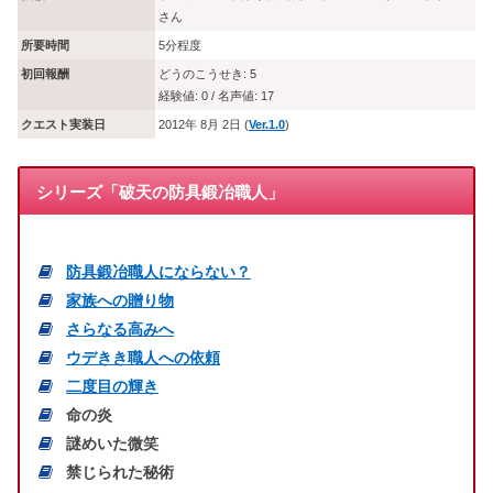
さん
所要時間
5分程度
初回報酬
どうのこうせき: 5
経験値: 0 / 名声値: 17
クエスト実装日
2012年 8月 2日 (
Ver.1.0
)
シリーズ「破天の防具鍛冶職人」
防具鍛冶職人にならない？
家族への贈り物
さらなる高みへ
ウデきき職人への依頼
二度目の輝き
命の炎
謎めいた微笑
禁じられた秘術