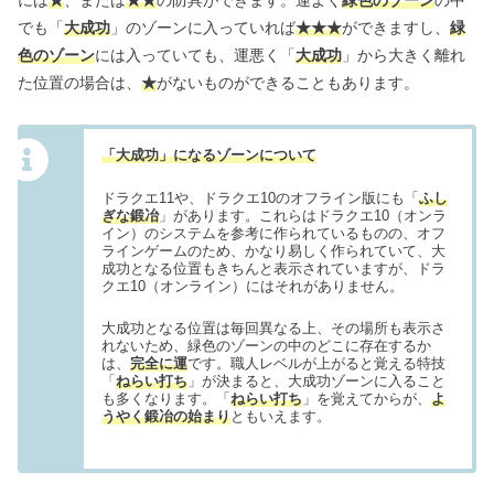
でも「
大成功
」のゾーンに入っていれば
★★★
ができますし、
緑
色のゾーン
には入っていても、運悪く「
大成功
」から大きく離れ
た位置の場合は、
★
がないものができることもあります。
「大成功」になるゾーンについて
ドラクエ11や、ドラクエ10のオフライン版にも「
ふし
ぎな鍛冶
」があります。これらはドラクエ10（オンラ
イン）のシステムを参考に作られているものの、オフ
ラインゲームのため、かなり易しく作られていて、大
成功となる位置もきちんと表示されていますが、ドラ
クエ10（オンライン）にはそれがありません。
大成功となる位置は毎回異なる上、その場所も表示さ
れないため、緑色のゾーンの中のどこに存在するか
は、
完全に運
です。職人レベルが上がると覚える特技
「
ねらい打ち
」が決まると、大成功ゾーンに入ること
も多くなります。「
ねらい打ち
」を覚えてからが、
よ
うやく鍛冶の始まり
ともいえます。