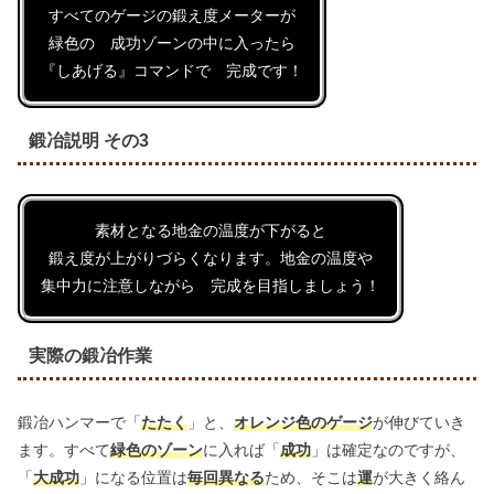
すべてのゲージの鍛え度メーターが
緑色の 成功ゾーンの中に入ったら
『しあげる』コマンドで 完成です！
鍛冶説明 その3
素材となる地金の温度が下がると
鍛え度が上がりづらくなります。地金の温度や
集中力に注意しながら 完成を目指しましょう！
実際の鍛冶作業
鍛冶ハンマーで「
たたく
」と、
オレンジ色のゲージ
が伸びていき
ます。すべて
緑色のゾーン
に入れば「
成功
」は確定なのですが、
「
大成功
」になる位置は
毎回異なる
ため、そこは
運
が大きく絡ん