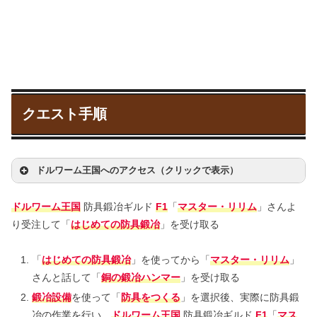
クエスト手順
ドルワーム王国へのアクセス（クリックで表示）
ドルワーム王国
防具鍛冶ギルド
F1
「
マスター・リリム
」さんよ
り受注して「
はじめての防具鍛冶
」を受け取る
「
はじめての防具鍛冶
」を使ってから「
マスター・リリム
」
さんと話して「
銅の鍛冶ハンマー
」を受け取る
鍛冶設備
を使って「
防具をつくる
」を選択後、実際に防具鍛
冶の作業を行い、
ドルワーム王国
防具鍛冶ギルド
F1
「
マス