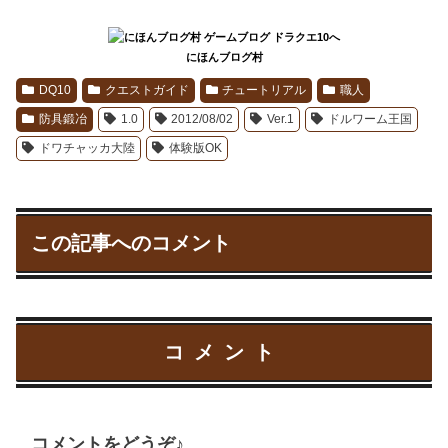
にほんブログ村
DQ10
クエストガイド
チュートリアル
職人
防具鍛冶
1.0
2012/08/02
Ver.1
ドルワーム王国
ドワチャッカ大陸
体験版OK
この記事へのコメント
コメント
コメントをどうぞ♪