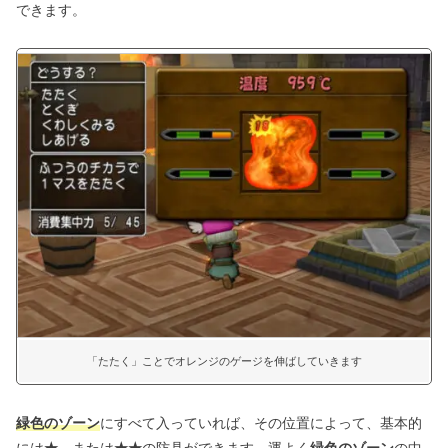
できます。
「たたく」ことでオレンジのゲージを伸ばしていきます
緑色のゾーン
にすべて入っていれば、その位置によって、基本的
には
★
、または
★
★
の防具ができます。運よく
緑色のゾーン
の中