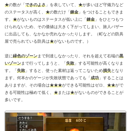
★
の数が「
できのよさ
」を表していて、
★
が多いほど守備力など
のステータスが高く、
★
の数だけ「
錬金
」をつけることもできま
す。
★
がないものはステータスが低い上に「
錬金
」をひとつもつ
けられないため、その価値は大きく下がってしまい、旅人バザー
に出品しても、なかなか売れなかったりします。（町などの防具
屋で売られている防具は
★
がないものです。）
逆に
緑色のゾーン
まで到達しなかったり、それを超えて右端の
黒
いゾーン
まで行ってしまうと、「
失敗
」する可能性が高くなりま
す。「
失敗
」すると、使った素材は返ってこないため
損失
となり
ます。何本かのゲージが失敗状態であっても「
成功
」することは
ありますが、その場合は
★★★
ができる可能性はゼロ、
★
★
がで
きる可能性は極めて低く、
★
または
★
がないものができることが
多いです。