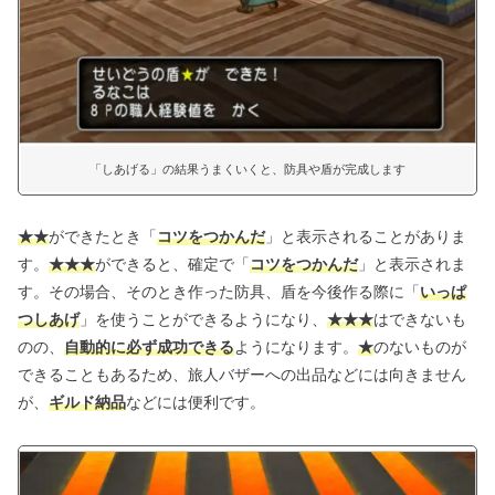
「しあげる」の結果うまくいくと、防具や盾が完成します
★
★
ができたとき「
コツをつかんだ
」と表示されることがありま
す。
★
★
★
ができると、確定で「
コツをつかんだ
」と表示されま
す。その場合、そのとき作った防具、盾を今後作る際に「
いっぱ
つしあげ
」を使うことができるようになり、
★
★
★
はできないも
のの、
自動的に必ず成功できる
ようになります。
★
のないものが
できることもあるため、旅人バザーへの出品などには向きません
が、
ギルド納品
などには便利です。