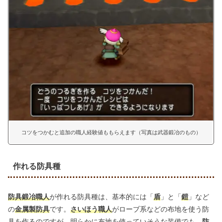
コツをつかむと追加の職人経験値ももらえます（写真は武器鍛冶のもの）
作れる防具種
防具鍛冶職人
が作れる防具種は、基本的には「
盾
」と「
鎧
」など
の
金属製防具
です。
さいほう職人
がローブ系などの布地を使う防
具を作るのですが、明らかに布地を使っていそうな装備でも、
防