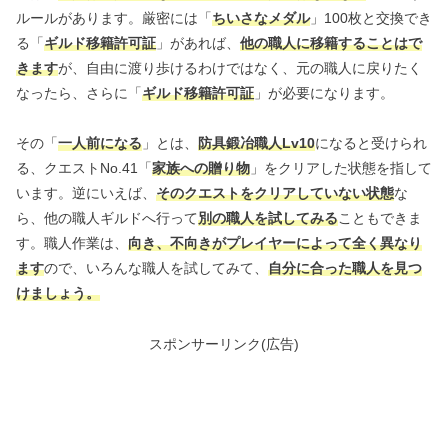
ルールがあります。厳密には「
ちいさなメダル
」100枚と交換でき
る「
ギルド移籍許可証
」があれば、
他の職人に移籍することはで
きます
が、自由に渡り歩けるわけではなく、元の職人に戻りたく
なったら、さらに「
ギルド移籍許可証
」が必要になります。
その「
一人前になる
」とは、
防具鍛冶職人Lv10
になると受けられ
る、クエストNo.41「
家族への贈り物
」をクリアした状態を指して
います。逆にいえば、
そのクエストをクリアしていない状態
な
ら、他の職人ギルドへ行って
別の職人を試してみる
こともできま
す。職人作業は、
向き、不向きがプレイヤーによって全く異なり
ます
ので、いろんな職人を試してみて、
自分に合った職人を見つ
けましょう。
スポンサーリンク(広告)