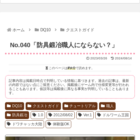
ホーム
DQ10
クエストガイド
No.040「防具鍛冶職人にならない？」
2023/03/26
2024/08/14
このページは
約8分
で読めます。
記事内容は掲載日時点で判明している情報に基づきます。過去の記事は、最新
の内容ではない点にご留意ください。掲載後にゲーム内で仕様変更等が行われ
ることもあります。仮説等は掲載後に異なる事実が判明していることもありま
す。
DQ10
クエストガイド
チュートリアル
職人
防具鍛冶
1.0
2012/08/02
Ver.1
ドルワーム王国
ドワチャッカ大陸
体験版OK