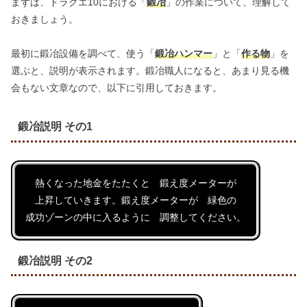
まずは、ドラクエ10における「
鍛冶
」の作業について、理解して
おきましょう。
最初に鍛冶設備を調べて、使う「
鍛冶ハンマー
」と「
作る物
」を
選ぶと、説明が表示されます。鍛冶職人になると、あまり見る機
会もない文章なので、以下に引用しておきます。
鍛冶説明 その1
熱くなった地金をたたくと 鍛え度メーターが
上昇していきます。鍛え度メーターが 緑色の
成功ゾーンの中に入るように 調整してください。
鍛冶説明 その2