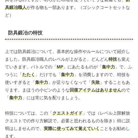
具鍛冶職人
が作る物も一部あります。（ゴシックコートセットな
ど）
防具鍛冶の特技
上では防具鍛冶について、基本的な操作やルールについて紹介し
ました。防具鍛冶職人のレベルが上がると、どんどん
特技
も覚え
ていきます。バトルでの「
MP
」にあたるものが「
集中力
」で、ふ
つうに「
たたく
」だけでも「
集中力
」を消費しますので、特技を
使いすぎると「
集中力
」が足りなくなって「
失敗
」することもあ
ります。まほうの小ビンのような
回復アイテムはありません
ので
「
集中力
」には常に気を配りましょう。
特技については、この「
クエストガイド
」では（レベル上限解放
クエストでの作り方解説で、必要と思われるものを除き）特に説
明はしませんので、
実際に使ってみて覚えていく
ことをお勧めし
ます。