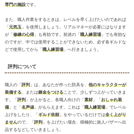
専門の施設
です。
また、職人作業をするときは、レベルを早く上げたいのであれば
「
元気玉
」を使用しましょう。リアルマネーが必要にはなります
が「
修練の心得
」も有効です。前述の「
職人練習場
」でも有効な
のですが、中では使用することができないため、必ず各ギルドな
どで使用してから「
職人練習場
」へ行きましょう。
評判について
職人の「
評判
」は、あなたが作った防具を、
他のキャラクターが
装備する
、または
錬金をつける
ことで、少しずつ上がっていきま
す。「
評判
」が上がると、各職人向けの「
素材
」「
おしゃれ装
備
」と「
名声値
」がもらえます。これは「
職人練習場
」でレベル
上げをしたり、「
ギルド依頼
」をやっているだけでは
全く上がり
ません
ので、「
評判
」を上げたい場合、積極的に旅人バザーへ出
品するなどしていきましょう。