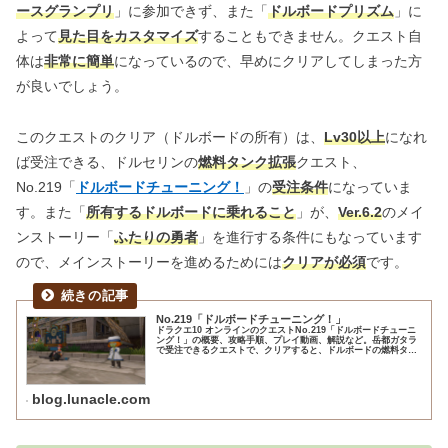
ースグランプリ
」に参加できず、また「
ドルボードプリズム
」に
よって
見た目をカスタマイズ
することもできません。クエスト自
体は
非常に簡単
になっているので、早めにクリアしてしまった方
が良いでしょう。
このクエストのクリア（ドルボードの所有）は、
Lv30以上
になれ
ば受注できる、ドルセリンの
燃料タンク拡張
クエスト、
No.219「
ドルボードチューニング！
」の
受注条件
になっていま
す。また「
所有するドルボードに乗れること
」が、
Ver.6.2
のメイ
ンストーリー「
ふたりの勇者
」を進行する条件にもなっています
ので、メインストーリーを進めるためには
クリアが必須
です。
No.219「ドルボードチューニング！」
ドラクエ10 オンラインのクエストNo.219「ドルボードチューニ
ング！」の概要、攻略手順、プレイ動画、解説など。岳都ガタラ
で受注できるクエストで、クリアすると、ドルボードの燃料タン
クが拡張され、最長60分乗れるようになります。
blog.lunacle.com