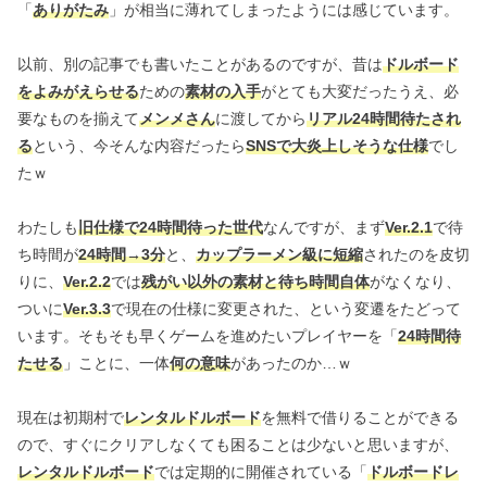
「
ありがたみ
」が相当に薄れてしまったようには感じています。
以前、別の記事でも書いたことがあるのですが、昔は
ドルボード
をよみがえらせる
ための
素材の入手
がとても大変だったうえ、必
要なものを揃えて
メンメさん
に渡してから
リアル24時間待たされ
る
という、今そんな内容だったら
SNSで大炎上しそうな仕様
でし
たｗ
わたしも
旧仕様で24時間待った世代
なんですが、まず
Ver.2.1
で待
ち時間が
24時間→3分
と、
カップラーメン級に短縮
されたのを皮切
りに、
Ver.2.2
では
残がい以外の素材と待ち時間自体
がなくなり、
ついに
Ver.3.3
で現在の仕様に変更された、という変遷をたどって
います。そもそも早くゲームを進めたいプレイヤーを「
24時間待
たせる
」ことに、一体
何の意味
があったのか…ｗ
現在は初期村で
レンタルドルボード
を無料で借りることができる
ので、すぐにクリアしなくても困ることは少ないと思いますが、
レンタルドルボード
では定期的に開催されている「
ドルボードレ