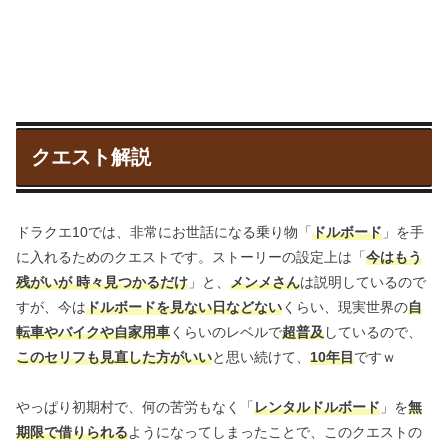
クエスト解説
ドラクエ10では、非常にお世話になる乗り物「
ドルボード
」を手
に入れるためのクエストです。ストーリーの設定上は「
今はもう
残がいが 時々見つかるだけ
」と、
メンメさん
は説明しているので
すが、今は
ドルボードを見ない日などない
くらい、現実世界の
自
転車やバイクや自家用車
くらいのレベルで
超普及
しているので、
このセリフも見直した方がいい
と思い続けて、
10年目
ですｗ
やっぱり初期村で、何の苦労もなく「
レンタルドルボード
」を
無
期限で借りられる
ようになってしまったことで、このクエストの