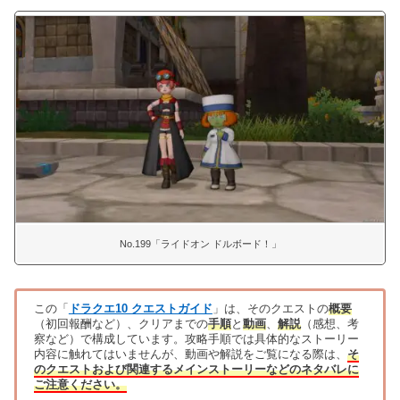
No.199「ライドオン ドルボード！」
この「
ドラクエ10 クエストガイド
」は、そのクエストの
概要
（初回報酬など）、クリアまでの
手順
と
動画
、
解説
（感想、考
察など）で構成しています。攻略手順では具体的なストーリー
内容に触れてはいませんが、動画や解説をご覧になる際は、
そ
のクエストおよび関連するメインストーリーなどのネタバレに
ご注意ください。