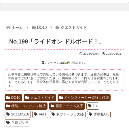
ホーム
DQ10
クエストガイド
No.199「ライドオン ドルボード！」
2023/03/04
2024/06/11
このページは
約3分
で読めます。
記事内容は掲載日時点で判明している情報に基づきます。過去の記事は、最新
の内容ではない点にご留意ください。掲載後にゲーム内で仕様変更等が行われ
ることもあります。仮説等は掲載後に異なる事実が判明していることもありま
す。
DQ10
クエストガイド
メインストーリー進行に必須
機能・コンテンツ解放
重要アイテム入手
1.4
2013/05/16
Ver.1
ドワチャッカ大陸
体験版OK
岳都ガタラ