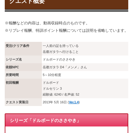
クエスト概要
※報酬などの内容は、動画収録時点のものです。
※リプレイ報酬、特訓ポイント報酬については説明を省略しています。
受注/クリア条件
一人前の証を持っている
岳都ガタラへ行けること
シリーズ名
ドルボードのささやき
依頼NPC
岳都ガタラ D4「メンメ」さん
所要時間
5～10分程度
初回報酬
ドルボード
ドルセリン 3
経験値: 6240 / 名声値: 52
クエスト実装日
2013年 5月 16日 (
Ver.1.4
)
シリーズ「ドルボードのささやき」