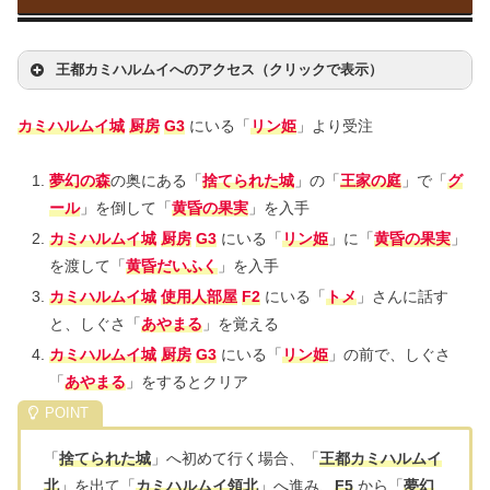
王都カミハルムイへのアクセス（クリックで表示）
カミハルムイ城
厨房
G3
にいる「
リン姫
」より受注
夢幻の森
の奥にある「
捨てられた城
」の「
王家の庭
」で「
グ
ール
」を倒して「
黄昏の果実
」を入手
カミハルムイ城
厨房
G3
にいる「
リン姫
」に「
黄昏の果実
」
を渡して「
黄昏だいふく
」を入手
カミハルムイ城
使用人部屋
F2
にいる「
トメ
」さんに話す
と、しぐさ「
あやまる
」を覚える
カミハルムイ城
厨房
G3
にいる「
リン姫
」の前で、しぐさ
「
あやまる
」をするとクリア
「
捨てられた城
」へ初めて行く場合、「
王都カミハルムイ
北
」を出て「
カミハルムイ領北
」へ進み、
F5
から「
夢幻