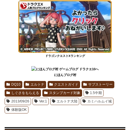
ドラゴンクエストXランキング
にほんブログ村
DQ10
エルトナ
クエストガイド
サブストーリー
しぐさをもらえる
スタンプカード対象
1.5中期
2013/09/26
Ver.1
エルトナ大陸
カミハルムイ城
体験版OK