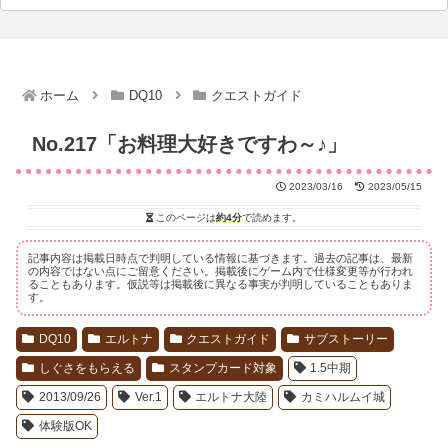
ホーム
DQ10
クエストガイド
No.217「お料理大好きですわ～♪」
2023/03/16
2023/05/15
このページは
約4分
で読めます。
記事内容は掲載日時点で判明している情報に基づきます。過去の記事は、最新
の内容ではない点にご留意ください。掲載後にゲーム内で仕様変更等が行われ
ることもあります。仮説等は掲載後に異なる事実が判明していることもありま
す。
DQ10
エルトナ
クエストガイド
サブストーリー
しぐさをもらえる
スタンプカード対象
1.5中期
2013/09/26
Ver.1
エルトナ大陸
カミハルムイ城
体験版OK