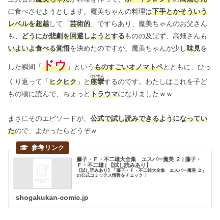
に食べさせようとします。魔美ちゃんの料理は
下手とかそういう
レベルを超越
して「
芸術的
」ですらあり、魔美ちゃんのお父さん
も、
どうにか悲劇を回避しようとする
ものの及ばず、高畑さんも
いよいよ食べる覚悟
を決めたのですが、魔美ちゃんが少し
味見
を
ドウ
した瞬間「
」という
ものすごいオノマトペ
とともに、ひっ
けいれん
くり返って「
ヒクヒク
」と
痙攣
するのです。わたしはこれを子ど
もの頃に読んで、ちょっと
トラウマ
になりましたｗｗ
まさにそのエピソードが、
公式で試し読みできるようになってい
た
ので、よかったらどうぞｗ
藤子・Ｆ・不二雄大全集 エスパー魔美 ２ | 藤子・
Ｆ・不二雄 | 【試し読みあり】
【試し読みあり】「藤子・Ｆ・不二雄大全集 エスパー魔美 ２」
の公式コミックス情報をチェック！
shogakukan-comic.jp