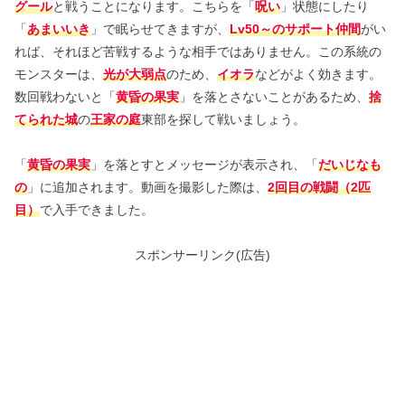
グール
と戦うことになります。こちらを「
呪い
」状態にしたり
「
あまいいき
」で眠らせてきますが、
Lv50～のサポート仲間
がい
れば、それほど苦戦するような相手ではありません。この系統の
モンスターは、
光が大弱点
のため、
イオラ
などがよく効きます。
数回戦わないと「
黄昏の果実
」を落とさないことがあるため、
捨
てられた城
の
王家の庭
東部を探して戦いましょう。
「
黄昏の果実
」を落とすとメッセージが表示され、「
だいじなも
の
」に追加されます。動画を撮影した際は、
2回目の戦闘（2匹
目）
で入手できました。
スポンサーリンク(広告)