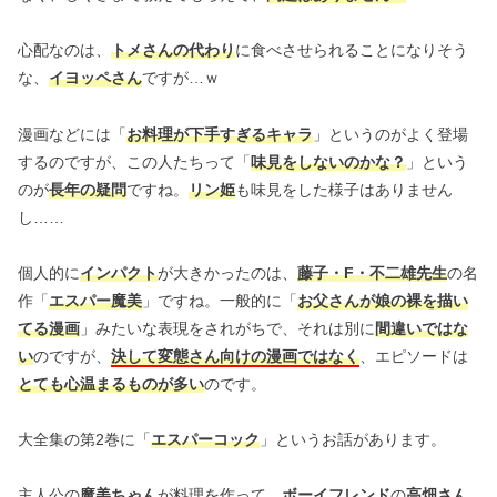
心配なのは、
トメさんの代わり
に食べさせられることになりそう
な、
イヨッペさん
ですが…ｗ
漫画などには「
お料理が下手すぎるキャラ
」というのがよく登場
するのですが、この人たちって「
味見をしないのかな？
」という
のが
長年の疑問
ですね。
リン姫
も味見をした様子はありません
し……
個人的に
インパクト
が大きかったのは、
藤子・F・不二雄先生
の名
作「
エスパー魔美
」ですね。一般的に「
お父さんが娘の裸を描い
てる漫画
」みたいな表現をされがちで、それは別に
間違いではな
い
のですが、
決して変態さん向けの漫画ではなく
、エピソードは
とても心温まるものが多い
のです。
大全集の第2巻に「
エスパーコック
」というお話があります。
主人公の
魔美ちゃん
が料理を作って、
ボーイフレンド
の
高畑さん