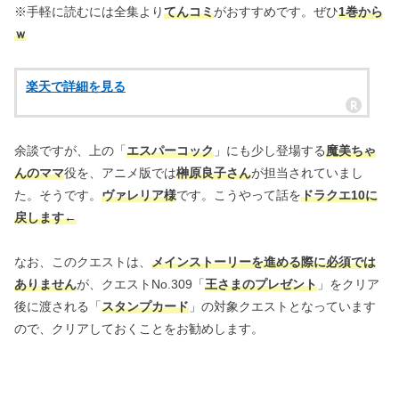
※手軽に読むには全集より
てんコミ
がおすすめです。ぜひ
1巻から
ｗ
楽天で詳細を見る
余談ですが、上の「
エスパーコック
」にも少し登場する
魔美ちゃ
んのママ
役を、アニメ版では
榊原良子さん
が担当されていまし
た。そうです。
ヴァレリア様
です。こうやって話を
ドラクエ10に
戻します←
なお、このクエストは、
メインストーリーを進める際に必須では
ありません
が、クエストNo.309「
王さまのプレゼント
」をクリア
後に渡される「
スタンプカード
」の対象クエストとなっています
ので、クリアしておくことをお勧めします。