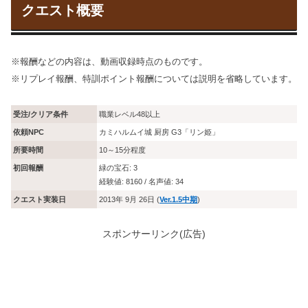
クエスト概要
※報酬などの内容は、動画収録時点のものです。
※リプレイ報酬、特訓ポイント報酬については説明を省略しています。
受注/クリア条件
職業レベル48以上
依頼NPC
カミハルムイ城 厨房 G3「リン姫」
所要時間
10～15分程度
初回報酬
緑の宝石: 3
経験値: 8160 / 名声値: 34
クエスト実装日
2013年 9月 26日 (
Ver.1.5中期
)
スポンサーリンク(広告)