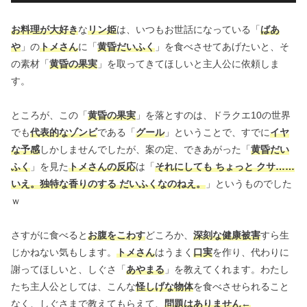
お料理が大好き
な
リン姫
は、いつもお世話になっている「
ばあ
や
」の
トメさん
に「
黄昏だいふく
」を食べさせてあげたいと、そ
の素材「
黄昏の果実
」を取ってきてほしいと主人公に依頼しま
す。
ところが、この「
黄昏の果実
」を落とすのは、ドラクエ10の世界
でも
代表的なゾンビ
である「
グール
」ということで、すでに
イヤ
な予感
しかしませんでしたが、案の定、できあがった「
黄昏だい
ふく
」を見た
トメさんの反応
は「
それにしても ちょっと クサ……
いえ。独特な香りのする だいふくなのねえ。
」というものでした
ｗ
さすがに食べると
お腹をこわす
どころか、
深刻な健康被害
すら生
じかねない気もします。
トメさん
はうまく
口実
を作り、代わりに
謝ってほしいと、しぐさ「
あやまる
」を教えてくれます。わたし
たち主人公としては、こんな
怪しげな物体
を食べさせられること
なく、しぐさまで教えてもらえて、
問題はありません←