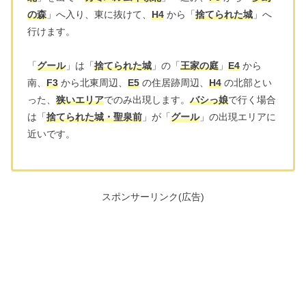
の森
」へ入り、東に抜けて、
H4
から「
捨てられた城
」へ
行けます。
「
グール
」は「
捨てられた城
」の「
王家の庭
」
E4
から
南、
F3
から北東周辺、
E5
の住居跡周辺、
H4
の北部とい
った、
狭いエリア
でのみ出現します。
バシっ娘
で行く場合
は「
捨てられた城・聖泉前
」が「
グール
」の出現エリアに
近いです。
スポンサーリンク(広告)